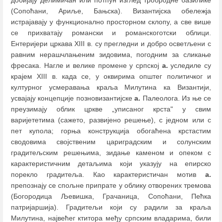
добијају делимичан или потпун изглед тробродне базилике
(Сопоћани, Ариље, Бањска). Византијска обележја
истрајавају у функционално просторном склопу, а све више
се прихватају романски и романскоготски облици.
Ентеријери цркава XIII в. су прегледни и добро осветљени с
равним нерашчлањеним зидовима, погодним за сликање
фресака. Нагле и велике промене у српској
а.
уследиле су
крајем XIII в. када се, у оквирима општег политичког и
културног усмеравања краља Милутина ка Византији,
усвајају концепције позновизантијске
а.
Палеолога. Из ње се
преузимају облик цркве „уписаног крста" у свим
варијететима (сажето, развијено решење), с једном или с
пет купола; горња конструкција обогаћена крстастим
сводовима својственим цариградским и солунским
градитељским решењима, зидање каменом и опеком с
карактеристичним детаљима који указују на епирско
порекло градитеља. Као карактеристичан мотив
а.
препознају се спољне припрате у облику отворених тремова
(Богородица Љевишка, Грачаница, Сопоћани, Пећка
патријаршија). Градитељи који су радили за краља
Милутина, највећег ктитора међу српским владарима, били