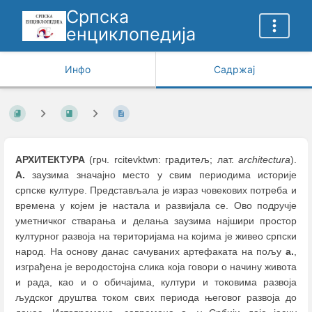
Српска
енциклопедија
Инфо
Садржај
АРХИТЕКТУРА
(грч. rcitevktwn: градитељ; лат.
architectura
).
А.
заузима значајно место у свим периодима историје
српске културе. Представљала је израз човекових потреба и
времена у којем је настала и развијала се. Ово подручје
уметничког стварања и делања заузима најшири простор
културног развоја на територијама на којима је живео српски
народ. На основу данас сачуваних артефаката на пољу
а.
,
изграђена је веродостојна слика која говори о начину живота
и рада, као и о обичајима, култури и токовима развоја
људског друштва током свих периода његовог развоја до