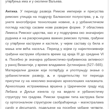
утврђења има и у околини Ваљева.
Антика
. У периоду развоја Римске империје и присуства
римских утицаја на подручју Балканског полуострва, у
а.
су
унете многобројне технолошке новине, а у урбанистичком
погледу настају сасвим нове развојне форме. У областима
Лимеса Римског царства, као и у подручјима око значајнијих
рудника и на раскрсницама важних римских путева, грађени
су утврђени каструми и кастели, у чијем саставу су била и
мања или већа насеља. Период у којем су најинтензивније
грађени каструми обухвата време од краја III до средине VI
в. Посебно је значајна урбанистичко-грађевинска активност
у раној Византији, у време владавине Јустинијана (527‒565).
Материјални докази који потврђују и употпуњују знање о
урбанистичком развоју,
а.
и градитељству тог периода
присутни су на неколико значајних археолошких налазишта.
Археолошка истраживања вршена у Царичином граду код
Лебана и Дукљи изнела су на видело и урбанистичку
структуру тих градова. Римски градови типа каструма били
су ортогоналном структуром саобраћајница
магистралама
–
cardo
и
decumanis
, подељени на посебне урбане четврти,