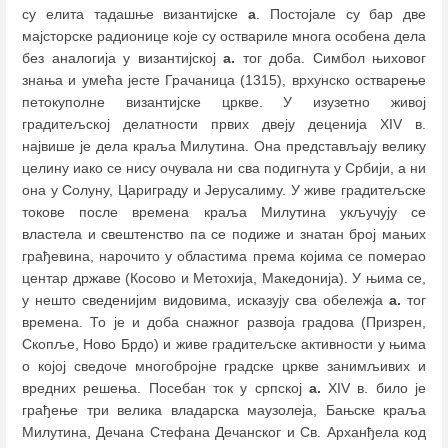
су елита тадашње византијске
а
. Постојале су бар две
мајсторске радионице које су оствариле многа особена дела
без аналогија у византијској
а.
тог доба. Симбол њиховог
знања и умећа јесте Грачаница (1315), врхунско остварење
петокуполне византијске цркве. У изузетно живој
градитељској делатности првих двеју деценија XIV в.
највише је дела краља Милутина. Она представљају велику
целину иако се нису очувала ни сва подигнута у Србији, а ни
она у Солуну, Цариграду и Јерусалиму. У живе градитељске
токове после времена краља Милутина укључују се
властела и свештенство па се подиже и знатан број мањих
грађевина, нарочито у областима према којима се померао
центар државе (Косово и Метохија, Македонија). У њима се,
у нешто сведенијим видовима, исказују сва обележја
а.
тог
времена. То је и доба снажног развоја градова (Призрен,
Скопље, Ново Брдо) и живе градитељске активности у њима
о којој сведоче многобројне градске цркве занимљивих и
вредних решења. Посебан ток у српској
а.
XIV в. било је
грађење три велика владарска маузолеја, Бањске краља
Милутина, Дечана Стефана Дечанског и Св. Арханђела код