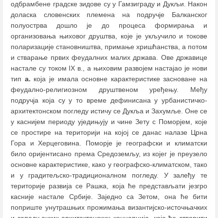
одбрамбене градске зидове су у Гамзиграду и Дукљи. Након
доласка словенских племена на подручје Балканског
полуострва дошло је до процеса формирања и
организовања њиховог друштва, које је укључило и токове
поларизације становништва, примање хришћанства, а потом
и стварање првих феудалних малих држава. Ове државице
настале су током IX в., а њиховим развојем настајао је нови
тип
а.
која је имала основне карактеристике засноване на
феудално-религиозном друштвеном уређењу. Међу
подручја која су у то време дефинисана у урбанистичко-
архитектонском погледу истичу се Дукља и Захумље. Оне се
у каснијем периоду уједињују и чине Зету с Поморјем, које
се простире на територији на којој се данас налазе Црна
Гора и Херцеговина. Поморје је географски и климатски
било оријентисано према Средоземљу, из којег је преузело
основне карактеристике, како у географско-климатском, тако
и у градитељско-традиционалном погледу. У залеђу те
територије развија се Рашка, која ће представљати језгро
касније настале Србије. Заједно са Зетом, она ће бити
поприште унутрашњих прожимања византијско-источњачких
и западњачких архитектонских концепција, које ће створити