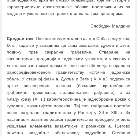
карактеристичне архитектонске облике, поставивши их за
моделе и узоре развоја градитељства на тим просторима.
Слободан Малдини
Средњи век.
Почеци монументалне
а.
код Срба сежу у крај
IX в., када се у западним српским земљама, Дукљи и Зети,
подижу прве сакралне грађевине. Стваране на
касноантичкој традицији и тадашњим узорима, а у складу с
локалном занатском праксом, оне носе обележја својствена
раносредњовековном градитељству источне јадранске
обале. У старијој фази
а.
Дукље и Зете (IX
X в.) подижу се
–
цркве разноврсних планова (базилике, крстообразне
грађевине, триконхоси, поликонхалне грађевине), а за
млађу фазу (XI в.) карактеристична је једнобродна црква с
куполом, византијског порекла. Тај тип грађевине постаће
основ сакралног градитељства у Рашкој у XII и XIII в. За
настанак и развитак рашког градитељства пресудно је било
укрштање елемената византијске и романске
а
. Његово
почетно раздобље обележавају задужбине Стефана