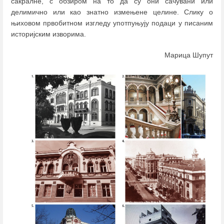
сакралне, с обзиром на то да су они сачувани или
делимично или као знатно измењене целине. Слику о
њиховом првобитном изгледу употпуњују подаци у писаним
историјским изворима.
Марица Шупут