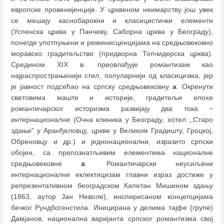
европске провенијенције. У црквеном неимарству још увек
се мешају каснобарокни и класицистички елементи
(Успенска црква у Панчеву, Саборна црква у Београду),
понегде употпуњени и реминисценцијама на средњовековно
моравско градитељство (придворна Топчидерска црква).
Средином XIX в. преовлађује романтизам као
најраспрострањенији стил, популарнији од класицизма, јер
је јавност подсећао на српску средњовековну
а
. Окренути
световима маште и историје, градитељи епохе
романтичарског историзма развијају два тока
–
интернационални (Очна клиника у Београду, хотел ,,Старо
здање" у Аранђеловцу, цркве у Великом Градишту, Гроцкој,
Обреновцу и др.) и једнонационални, изразито српски
обојен, са препознатљивим елементима националне
средњовековне
а
. Романтичарски неусиљени
интернационални еклектицизам главни израз достиже у
репрезентативном београдском Капетан Мишином здању
(1863, аутор Јан Неволе), инспирисаном концепцијама
бечког Рундбогенстила. Иницирана у делима тајфе (групе)
Дамјанов, национална варијанта српског романтизма свој