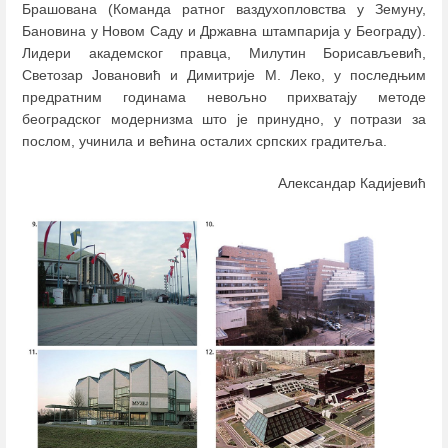
Брашована (Команда ратног ваздухопловства у Земуну,
Бановина у Новом Саду и Државна штампарија у Београду).
Лидери академског правца, Милутин Борисављевић,
Светозар Јовановић и Димитрије М. Леко, у последњим
предратним годинама невољно прихватају методе
београдског модернизма што је принудно, у потрази за
послом, учинила и већина осталих српских градитеља.
Александар Кадијевић