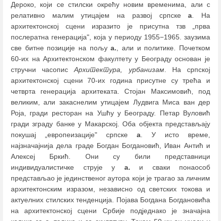
Дероко, који се стилски окрећу новим временима, али с
релативно малим утицајем на развој српске
а
. На
архитектонској сцени изразито је присутна тзв „прва
послератна генерација", која у периоду 1955−1965. заузима
све битне позиције на пољу
а.
, али и политике. Почетком
60-их на Архитектонском факултету у Београду основан је
стручни часопис
Архитектура, урбанизам
. На српској
архитектонској сцени 70-их година присутне су трећа и
четврта генерација архитеката. Стојан Максимовић, под
великим, али закаснелим утицајем Лудвига Миса ван дер
Роја, гради ресторан на Ушћу у Београду. Петар Вуловић
гради зграду банке у Макарској. Оба објекта представљају
покушај „европеизације" српске
а
. У исто време,
најзначајнија дела граде Богдан Богдановић, Иван Антић и
Алексеј Бркић. Они су били представници
индивидуалистичке струје у
а.
и сваки понаособ
представљао је јединственог аутора који је трагао за личним
архитектонским изразом, независно од светских токова и
актуелних стилских тенденција. Појава Богдана Богдановића
на архитектонској сцени Србије подједнако је значајна