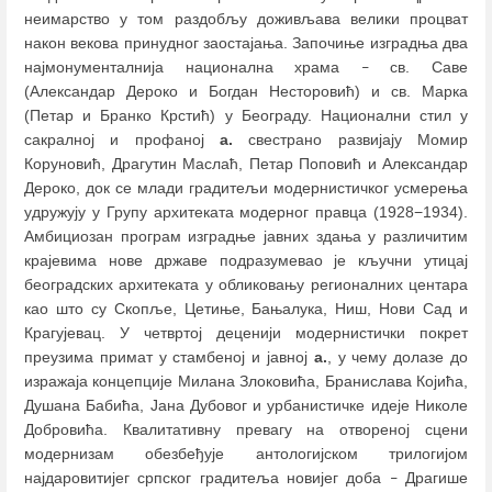
неимарство у том раздобљу доживљава велики процват
након векова принудног заостајања. Започиње изградња два
најмонументалнија национална храма
св. Саве
–
(Александар Дероко и Богдан Несторовић) и св. Марка
(Петар и Бранко Крстић) у Београду. Национални стил у
сакралној и профаној
а.
свестрано развијају Момир
Коруновић, Драгутин Маслаћ, Петар Поповић и Александар
Дероко, док се млади градитељи модернистичког усмерења
удружују у Групу архитеката модерног правца (1928−1934).
Амбициозан програм изградње јавних здања у различитим
крајевима нове државе подразумевао је кључни утицај
београдских архитеката у обликовању регионалних центара
као што су Скопље, Цетиње, Бањалука, Ниш, Нови Сад и
Крагујевац. У четвртој деценији модернистички покрет
преузима примат у стамбеној и јавној
а.
, у чему долазе до
изражаја концепције Милана Злоковића, Бранислава Којића,
Душана Бабића, Јана Дубовог и урбанистичке идеје Николе
Добровића. Квалитативну превагу на отвореној сцени
модернизам обезбеђује антологијском трилогијом
најдаровитијег српског градитеља новијег доба
Драгише
–