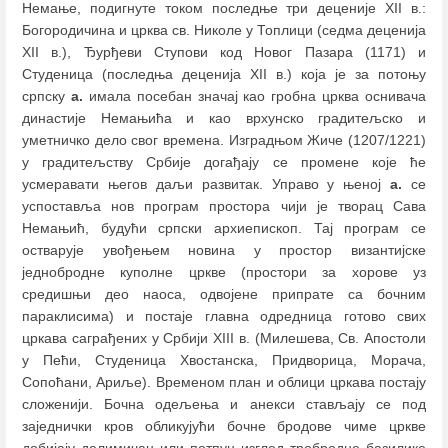
Немање, подигнуте током последње три деценије XII в.:
Богородичина и црква св. Николе у Топлици (седма деценија
XII в.), Ђурђеви Ступови код Новог Пазара (1171) и
Студеница (последња деценија XII в.) која је за потоњу
српску
а.
имала посебан значај као гробна црква оснивача
династије Немањића и као врхунско градитељско и
уметничко дело свог времена. Изградњом Жиче (1207/1221)
у градитељству Србије догађају се промене које ће
усмеравати његов даљи развитак. Управо у њеној
а.
се
успоставља нов програм простора чији је творац Сава
Немањић, будући српски архиепископ. Тај програм се
остварује увођењем новина у простор византијске
једнобродне куполне цркве (простори за хорове уз
средишњи део наоса, одвојене припрате са бочним
параклисима) и постаје главна одредница готово свих
цркава саграђених у Србији XIII в. (Милешева, Св. Апостоли
у Пећи, Студеница Хвостанска, Придворица, Морача,
Сопоћани, Ариље). Временом план и облици цркава постају
сложенији. Бочна одељења и анекси стављају се под
заједнички кров обликујући бочне бродове чиме цркве