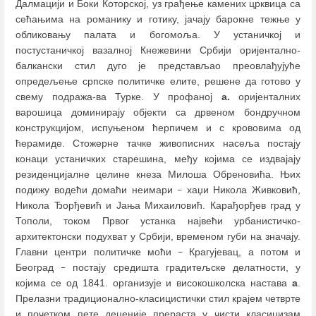
Далмацији и Боки Которској, уз грађење камених црквица са
сећањима на романику и готику, јачају барокне тежње у
обликовању палата и богомоља. У устаничкој и
постустаничкој вазалној Кнежевини Србији оријентално-
балкански стил дуго је представљао преовлађујуће
опредељење српске политичке елите, решене да готово у
свему подража-ва Турке. У профаној
а.
оријенталних
варошица доминирају објекти са дрвеном бондручном
конструкцијом, испуњеном ћерпичем и с крововима од
ћерамиде. Стожерне тачке живописних насеља постају
конаци устаничких старешина, међу којима се издвајају
резиденцијалне целине кнеза Милоша Обреновића. Њих
подижу водећи домаћи неимари
хаџи Никола Живковић,
–
Никола Ђорђевић и Јања Михаиловић. Карађорђев град у
Тополи, током Првог устанка највећи урбанистичко-
архитектонски подухват у Србији, временом губи на значају.
Главни центри политичке моћи
Крагујевац, а потом и
–
Београд
постају средишта градитељске делатности, у
–
којима се од 1841. организује и високошколска настава
а
.
Прелазни традиционално-класицистички стил крајем четврте
и почетком пете деценије прераста у чисти класицизам