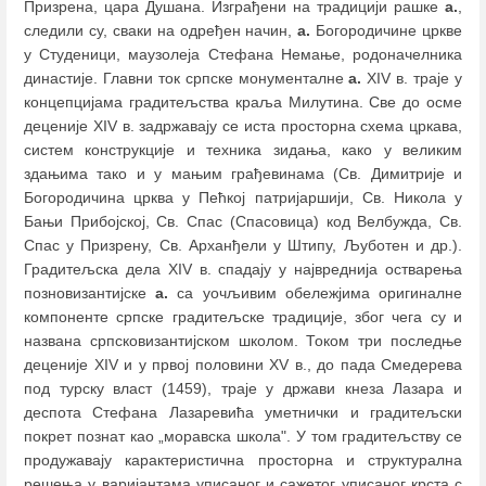
Призрена, цара Душана. Изграђени на традицији рашке
а.
,
следили су, сваки на одређен начин,
а.
Богородичине цркве
у Студеници, маузолеја Стефана Немање, родоначелника
династије. Главни ток српске монументалне
а.
XIV в. траје у
концепцијама градитељства краља Милутина. Све до осме
деценије XIV в. задржавају се иста просторна схема цркава,
систем конструкције и техника зидања, како у великим
здањима тако и у мањим грађевинама (Св. Димитрије и
Богородичина црква у Пећкој патријаршији, Св. Никола у
Бањи Прибојској, Св. Спас (Спасовица) код Велбужда, Св.
Спас у Призрену, Св. Арханђели у Штипу, Љуботен и др.).
Градитељска дела XIV в. спадају у највреднија остварења
позновизантијске
а.
са уочљивим обележјима оригиналне
компоненте српске градитељске традиције, због чега су и
названа српсковизантијском школом. Током три последње
деценије XIV и у првој половини XV в., до пада Смедерева
под турску власт (1459), траје у држави кнеза Лазара и
деспота Стефана Лазаревића уметнички и градитељски
покрет познат као „моравска школа". У том градитељству се
продужавају карактеристична просторна и структурална
решења у варијантама уписаног и сажетог уписаног крста с