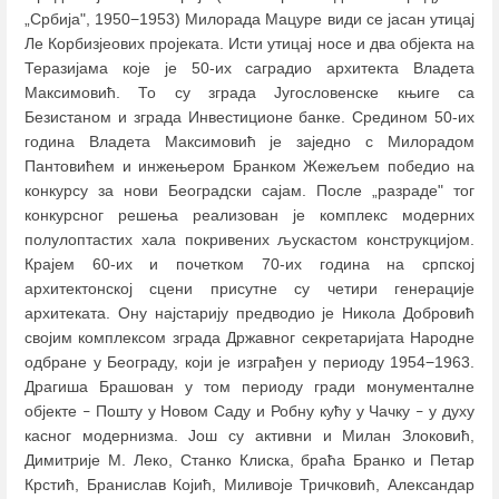
„Србија", 1950−1953) Милорада Мацуре види се јасан утицај
Ле Корбизјеових пројеката. Исти утицај носе и два објекта на
Теразијама које је 50-их саградио архитекта Владета
Максимовић. То су зграда Југословенске књиге са
Безистаном и зграда Инвестиционе банке. Средином 50-их
година Владета Максимовић је заједно с Милорадом
Пантовићем и инжењером Бранком Жежељем победио на
конкурсу за нови Београдски сајам. После „разраде" тог
конкурсног решења реализован је комплекс модерних
полулоптастих хала покривених љускастом конструкцијом.
Крајем 60-их и почетком 70-их година на српској
архитектонској сцени присутне су четири генерације
архитеката. Ону најстарију предводио је Никола Добровић
својим комплексом зграда Државног секретаријата Народне
одбране у Београду, који је изграђен у периоду 1954−1963.
Драгиша Брашован у том периоду гради монументалне
објекте
Пошту у Новом Саду и Робну кућу у Чачку
у духу
–
–
касног модернизма. Још су активни и Милан Злоковић,
Димитрије М. Леко, Станко Клиска, браћа Бранко и Петар
Крстић, Бранислав Којић, Миливоје Тричковић, Александар