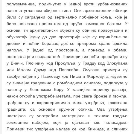
полуземуница, подигнутих у једној врсти урбанизованих
насеља углавном збијеног типа. Ови архитектонски облици
били су саграђени од вертикално побијеног коља, које је
било повезано преплетом од прућа замазаног блатом. У
основи, ти архитектонски објекти су обично правоугаони и
обухватају једну до две просторије које су коришћене за
дневни и ноћни боравак, док се припрема хране вршила
напољу. У једној од просторија, а понекад у обема,
постојала је и озидана пећ. Примери тих пећи пронађени су
у Винчи, Плочнику код Прокупља, у Градцу код Злокућана
или Малом Друму код Поповића. Очувани примери су
такође нађени у Павловцу код Ниша и Жаркову, а изузетно
су значајне грађевине с ромбоидном основом, подигнуте у
насељу у Лепенском Виру. У каснијем периоду развоја,
након открића употребе метала, пре свега бронзе и гвожђа,
грађена су и карактеристична мала утврђења, такозвана
градишта, са основом кружног облика. Ова утврђења
настајала су употребом материјала и технике градње
земљаним набојем, који је ојачаван тзв. палисадом.
Примери тих утврђења налазе се код Кикинде, а сличних