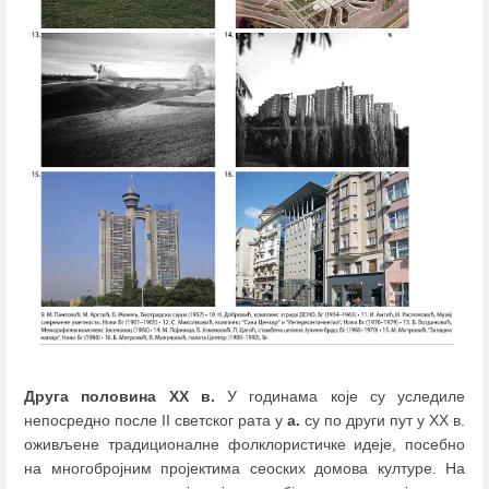
Друга половина XX в.
У годинама које су уследиле
непосредно после II светског рата у
а.
су по други пут у XX в.
оживљене традиционалне фолклористичке идеје, посебно
на многобројним пројектима сеоских домова културе. На