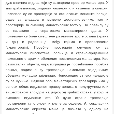
дуж снажних зидова који су затварали простор манастира. У
тим грађевинама, зиданим каменом или каменом и опеком,
налазиле су се просторије за становање: монашке ћелије,
одаје за владара и црквене достојанственике, као и
просторије за смештај манастирских гостију. По правилу су
се налазиле на спратовима манастирских здања. У
приземљу су биле смештене различите врсте остава (храна
и др.) и радионице, међу којима и преписивачке
(скрипторији). Посебне просторије служиле су за
манастирске библиотеке, болнице и страно-пријемнице
намењене старим и оболелим посетиоцима манастира. Као
самостални објекти, чијој изградњи је посвећивана посебна
пажња, подизане су трпезарије намењене заједничким
обедима монашке заједнице. Непосредно уз њих налазиле
су се кухиње. Највећи број манастирских трпезарија има у
основи облик издуженог правоугаоника с полукружном или
вишестраном апсидом на једној од краћих страна, у којој је
смештен игумански сто. Уз дуже стране трпезарије
постављени су столови и клупе за седење.
А.
секуларних
манастирских објеката мање је позната у односу на