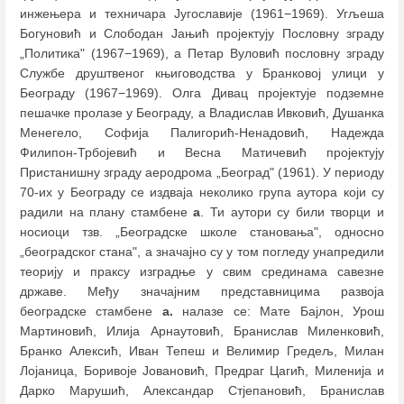
инжењера и техничара Југославије (1961−1969). Угљеша
Богуновић и Слободан Јањић пројектују Пословну зграду
„Политика" (1967−1969), а Петар Вуловић пословну зграду
Службе друштвеног књиговодства у Бранковој улици у
Београду (1967−1969). Олга Дивац пројектује подземне
пешачке пролазе у Београду, а Владислав Ивковић, Душанка
Менегело, Софија Палигорић-Ненадовић, Надежда
Филипон-Трбојевић и Весна Матичевић пројектују
Пристанишну зграду аеродрома „Београд" (1961). У периоду
70-их у Београду се издваја неколико група аутора који су
радили на плану стамбене
а
. Ти аутори су били творци и
носиоци тзв. „Београдске школе становања", односно
„београдског стана", а значајно су у том погледу унапредили
теорију и праксу изградње у свим срединама савезне
државе. Међу значајним представницима развоја
београдске стамбене
а.
налазе се: Мате Бајлон, Урош
Мартиновић, Илија Арнаутовић, Бранислав Миленковић,
Бранко Алексић, Иван Тепеш и Велимир Гредељ, Милан
Лојаница, Боривоје Јовановић, Предраг Цагић, Миленија и
Дарко Марушић, Александар Стјепановић, Бранислав