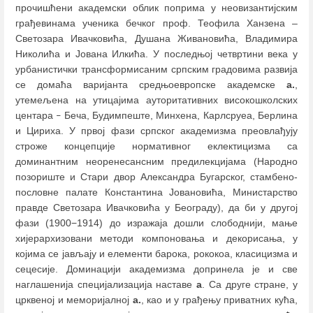
прочишћени академски облик поприма у неовизантијским
грађевинама ученика бечког проф. Теофила Ханзена ‒
Светозара Ивачковића, Душана Живановића, Владимира
Николића и Јована Илкића. У последњој четвртини века у
урбанистички трансформисаним српским градовима развија
се домаћа варијанта средњоевропске академске
а.
,
утемељена на утицајима ауторитативних високошколских
центара
Беча, Будимпеште, Минхена, Карлсруеа, Берлина
–
и Цириха. У првој фази српског академизма преовлађују
строже концепције нормативног еклектицизма са
доминантним неоренесансним предилекцијама (Народно
позориште и Стари двор Александра Бугарског, стамбено-
пословне палате Константина Јовановића, Министарство
правде Светозара Ивачковића у Београду), да би у другој
фази (1900−1914) до изражаја дошли слободнији, мање
хијерархизовани методи компоновања и декорисања, у
којима се јављају и елементи барока, рококоа, класицизма и
сецесије. Доминацији академизма допринела је и све
наглашенија специјализација наставе
а
. Са друге стране, у
црквеној и меморијалној
а.
, као и у грађењу приватних кућа,