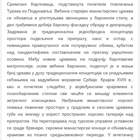
Сремских Карловаца, подстакнута почетком повлачења
Турака из Подунавља. Већина старијих манастирских цркава
се обнавља и употпуњава звоницима у барокном стилу, а
део грађевина добија барокну фасадну обраду и декорацију.
Задржана је традиционална једнобродна концепција
простора подељеног на припрату, наос и олтар, с
певницама правоугаоног или полукружног облика, кубетом
над пандантифима постављеним на пресеку укрштених
осовина. Међу новим црквама на подручју Карловачке
митрополије, осим већине барокних, подигнут је и мањи
број цркава у духу традиционалне концепције са упадљивим
сећањима на задужбине моравске Србије. Крајем XVIII в.,
као и почетком следећег, у војвођанским крајевима с
познобарокним стилом све чешће се мешају елементи
актуелног класицизма. Увођењем вишегласног хорског
певања певнички простори у градским и сеоским црквама
губе на значају у корист пространих хорских галерија над
припратом. На територијама под турском управом углавном
се граде брвнаре, скромни манастирски конаци и обнављају
храмови из позног средњовековног периода. У млетачкој