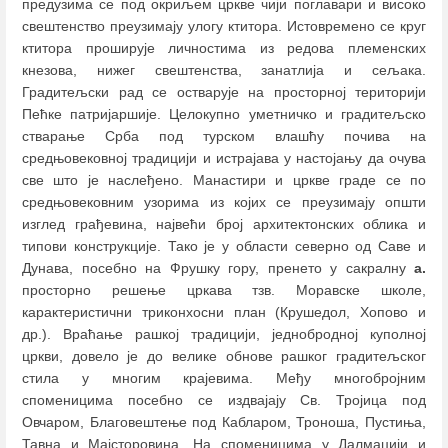
предузима се под окриљем цркве чији поглавари и високо
свештенство преузимају улогу ктитора. Истовремено се круг
ктитора проширује личностима из редова племенских
кнезова, нижег свештенства, занатлија и сељака.
Градитељски рад се остварује на просторној територији
Пећке патријаршије. Целокупно уметничко и градитељско
стварање Срба под турском влашћу почива на
средњовековној традицији и истрајава у настојању да очува
све што је наслеђено. Манастири и цркве граде се по
средњовековним узорима из којих се преузимају општи
изглед грађевина, највећи број архитектонских облика и
типови конструкције. Тако је у области северно од Саве и
Дунава, посебно на Фрушку гору, пренето у сакралну
а.
просторно решење цркава тзв. Моравске школе,
карактеристични триконхосни план (Крушедол, Хопово и
др.). Враћање рашкој традицији, једнобродној куполној
цркви, довело је до велике обнове рашког градитељског
стила у многим крајевима. Међу многобројним
споменицима посебно се издвајају Св. Тројица под
Овчаром, Благовештење под Кабларом, Троноша, Пустиња,
Тавна и Мајсторовина. На споменицима у Далмацији и