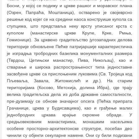
Босни, у којој се подижу и цркве рашког и моравског плана
(Озрен, Папраћа, Моштаница), остварено је својеврсно
решење код којег се на средини наоса конструише купола са
ступцима, што представља неку врсту уписаног крста с
куполом (манастирске цркве Крупе, Крке, Рмња,
Гомионице). За црквено градитељство југозападних делова
територије обновљене Пећке патријаршије карактеристична
је изградња тробродних базилика монументалних размера
(Тврдош, Цетињски манастир, Пива, Никољац), као и
стварање и широка распрострањеност типа једноставне
засвођене цркве са прислоњеним луковима (Св. Тројица код
Пљеваља, Завала, Житомислић и др.). На старим
територијама (Косово, Метохија, долина Ибра), где трају
велика градитељска дела из доба државне самосталности,
пре-дузимају се обнове значајног опсега (Пећка припрата
Грачанице, црква у Будисавцима), као и грађење малих
једнобродних цркава крајње скромне обраде. У
средњовековним манастирима, монашким насељима
особене просторно-архитектонске структуре, посебан део
чинили су објекти секуларне намене. Они су били подизани