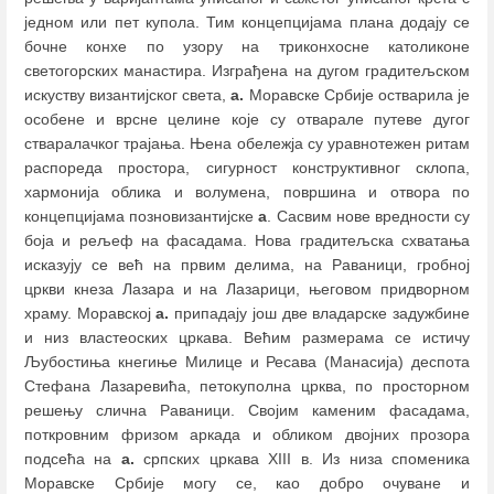
једном или пет купола. Тим концепцијама плана додају се
бочне конхе по узору на триконхосне католиконе
светогорских манастира. Изграђена на дугом градитељском
искуству византијског света,
а.
Моравске Србије остварила је
особене и врсне целине које су отварале путеве дугог
стваралачког трајања. Њена обележја су уравнотежен ритам
распореда простора, сигурност конструктивног склопа,
хармонија облика и волумена, површина и отвора по
концепцијама позновизантијске
а
. Сасвим нове вредности су
боја и рељеф на фасадама. Нова градитељска схватања
исказују се већ на првим делима, на Раваници, гробној
цркви кнеза Лазара и на Лазарици, његовом придворном
храму. Моравској
а.
припадају још две владарске задужбине
и низ властеоских цркава. Већим размерама се истичу
Љубостиња кнегиње Милице и Ресава (Манасија) деспота
Стефана Лазаревића, петокуполна црква, по просторном
решењу слична Раваници. Својим каменим фасадама,
поткровним фризом аркада и обликом двојних прозора
подсећа на
а.
српских цркава XIII в. Из низа споменика
Моравске Србије могу се, као добро очуване и