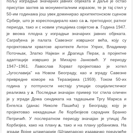
пољу изградње значајних јавних објеката и даље је остао
присутан захтев за монументалним изразом, те је тај стил у
50-им годинама још увек доминирао архитектонском сценом
Србије, што је кореспондирало како са
а.
претходног, ратног
периода, тако и с новим утицајима совјетске
а
. Година 1947.
је веома плодна у изградњи значајних јавних објеката.
Саграђена је палата Савезног извршног већа, коју су
пројектовали хрватске архитекте Антон Улрих, Владимир
Поточњак, Златко Најман и Драгица Перак, а пројектне
адаптације извршио је Михајло Јанковић. У периоду
1947−1961. Лавослав Хорват пројектовао је хотел
„Југославија" на Новом Београду, као и зграду Савезне
привредне коморе на Теразијама (1959). Током 50-их
година у потпуности нестају утицаји социјалистичког
реализма у
а
. Последњи значајан пример тог стила оличен
је у згради Дома синдиката на тадашњем Тргу Маркса и
Енгелса (данас Николе Пашића) у Београду, коју је
пројектовао некадашњи Ле Корбизјеов сарадник Бранко
Петричић. У послератном периоду значајан је утицај Ле
Корбизјеа, како на плану
а.
тако и на плану урбанизма. На
згради Војне штампарије (Штампарско издавачко предузеће