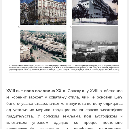
XVIII в.
прва половина XX в.
Српску
а.
у XVIII в. обележио
–
је коренит заокрет у схватању стила, чији је основни циљ
било очување стваралачког континуитета по цену одрицања
од устаљених мерила традиционалног српско-византијског
градитељства. У српским земљама под аустријском и
млетачком управом одвијао се процес постепене
европеизације сакралног и профаног неимарства,