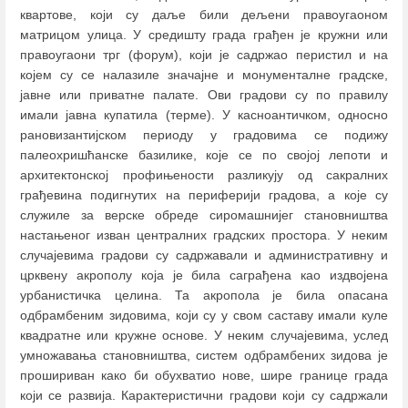
квартове, који су даље били дељени правоугаоном
матрицом улица. У средишту града грађен је кружни или
правоугаони трг (форум), који је садржао перистил и на
којем су се налазиле значајне и монументалне градске,
јавне или приватне палате. Ови градови су по правилу
имали јавна купатила (терме). У касноантичком, односно
рановизантијском периоду у градовима се подижу
палеохришћанске базилике, које се по својој лепоти и
архитектонској профињености разликују од сакралних
грађевина подигнутих на периферији градова, а које су
служиле за верске обреде сиромашнијег становништва
настањеног изван централних градских простора. У неким
случајевима градови су садржавали и административну и
црквену акрополу која је била саграђена као издвојена
урбанистичка целина. Та акропола је била опасана
одбрамбеним зидовима, који су у свом саставу имали куле
квадратне или кружне основе. У неким случајевима, услед
умножавања становништва, систем одбрамбених зидова је
прошириван како би обухватио нове, шире границе града
који се развија. Карактеристични градови који су садржали