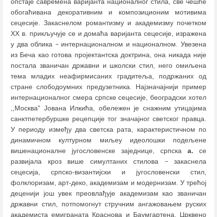
опстаје савремена варијанта националног стила, све чешће
обогаћивана декоративним и композиционим мотивима
сецесије. Закаснелом романтизму и академизму почетком
XX в. прикључује се и домаћа варијанта сецесије, изражена
у два облика
интернационалном и националном. Увезена
–
из Беча као готова пројектантска доктрина, она никада није
постала званичан државни и школски стил, него омиљена
тема младих неафирмисаних градитеља, подржаних од
стране слободоумних предузетника. Најзначајнији пример
интернационалног смера српске сецесије, београдски хотел
,,Москва" Јована Илкића, обележен је снажним утицајима
санктпетербуршке рецепције тог значајног светског правца.
У периоду између два светска рата, карактеристичном по
динамичном културном миљеу идеолошки подељене
вишенационалне југословенске заједнице, српска
а.
се
развијала кроз више симултаних стилова
закаснела
–
сецесија, српско-византијски и југословенски стил,
фолклоризам, арт-деко, академизам и модернизам. У трећој
деценији још увек преовлађује академизам као званичан
државни стил, потпомогнут стручним ангажовањем руских
академиста емиграната Краснова и Баумгартена. Црквено