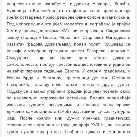
репрезентативно изграђене, издвојити Неупаре, Велућа,
Руденица и Каленић који на најбољи начин представљају
зрела остварења позносредњовековне српске византијске
а
.
Под непосредним утицајем моравске
а.
саграђено је крајем
XIV и у првим деценијама XV в. више цркава на Скадарском
језеру (Горица
Бешка, Морачник, Старчево). Изградња и
–
развитак градова доживљавају прави полет. Крушевац се
развија у утврђено средиште власти Лазареве кнежевине;
Смедерево, које се гради пред губитак државне
самосталности, постаје престоница деспотовине и једна од
највећих тврђава тадашње Европе. У старим градовима, у
Новом Брду и Београду, престоници деспота Стефана
Лазаревића, настају нове палате, цркве и друга здања.
Подижу се и мањи утврђени градови још увек познати само
по недовољно истраженим остацима. Велики поремећаји
изазвани турским освајањима и коначни слом српске
државне самосталности (1459) зауставили су сав културни
рад. После краћих или дужих прекида градитељско
стварање се наставља и траје до краја XVII в., до великих
турско-аустријских ратова. Грађење цркава и манастира