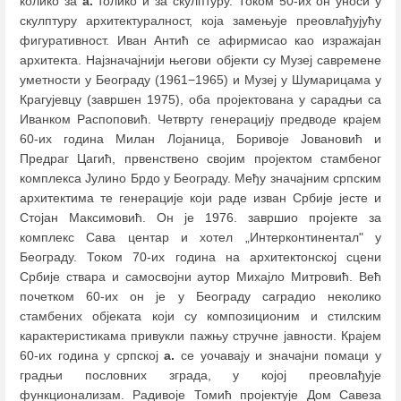
колико за
а.
толико и за скулптуру. Током 50-их он уноси у
скулптуру архитектуралност, која замењује преовлађујућу
фигуративност. Иван Антић се афирмисао као изражајан
архитекта. Најзначајнији његови објекти су Музеј савремене
уметности у Београду (1961−1965) и Музеј у Шумарицама у
Крагујевцу (завршен 1975), оба пројектована у сарадњи са
Иванком Распоповић. Четврту генерацију предводе крајем
60-их година Милан Лојаница, Боривоје Јовановић и
Предраг Цагић, првенствено својим пројектом стамбеног
комплекса Јулино Брдо у Београду. Међу значајним српским
архитектима те генерације који раде изван Србије јесте и
Стојан Максимовић. Он је 1976. завршио пројекте за
комплекс Сава центар и хотел „Интерконтинентал" у
Београду. Током 70-их година на архитектонској сцени
Србије ствара и самосвојни аутор Михајло Митровић. Већ
почетком 60-их он је у Београду саградио неколико
стамбених објеката који су композиционим и стилским
карактеристикама привукли пажњу стручне јавности. Крајем
60-их година у српској
а.
се уочавају и значајни помаци у
градњи пословних зграда, у којој преовлађује
функционализам. Радивоје Томић пројектује Дом Савеза