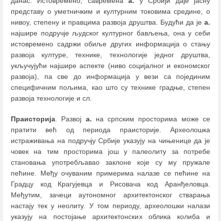
данас. Истовремено, савремена
а.
у Србији даје јасну
представу о уметничким и културним токовима средине, о
нивоу, степену и правцима развоја друштва. Будући да је
а.
најшире подручје људског културног бављења, она у себи
истовремено садржи обиље других информација о стању
развоја културе, технике, технологије једног друштва,
укључујући најшире аспекте (ниво социјалног и економског
развоја), па све до информација у вези са појединим
специфичним пољима, као што су технике градње, степен
развоја технологије и сл.
Праисторија
. Развој
а.
на српским просторима може се
пратити већ од периода праисторије. Археолошка
истраживања на подручју Србије указују на чињенице да је
човек на тим просторима још у палеолиту за потребе
становања употребљавао заклоне које су му пружале
пећине. Међу очуваним примерима налазе се пећине на
Градцу код Крагујевца и Рисовача код Аранђеловца.
Међутим, зачеци аутономног архитектонског стварања
настају тек у неолиту. У том периоду, археолошки налази
указују на постојање архитектонских облика колиба и