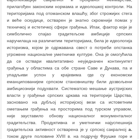
прилагођен законским нормама и идеолошкој контроли. На
територијама под отоманском влашћу, због строжијих стега
и веће оскудице, остварен је знатно скромнији помак у
техничкој и естетичкој сфери грађења. Ипак, фактор који је
симболично спајао градитељске амбиције српских
наручилаца на различитим територијама, била је идеологија
историзма, којом је одржавана свест о потреби опстанка
угрожене националне уметничке културе. Она је омогућила
да се оствари квалитативно неуједначен континуитет
грађења у областима са обе стране Саве и Дунава, па и
упадљиви успон у крајевима где су економски
еманципованијем српском становништву били дозвољени
амбициознији подухвати. Систематско мешање аустријских
власти у грађење српских цркава на територији Царства,
засновано на дубљој историјској вези са истоветним
ометањем грађења на просторима под турском управом,
није зауставило обнову националног монументалног
градитељства. Продуктивна и уметнички најуспешнија
градитељска активност остварена је у српској сакралној
а.
током друге половине XVIII в. на подручју Фрушке горе и