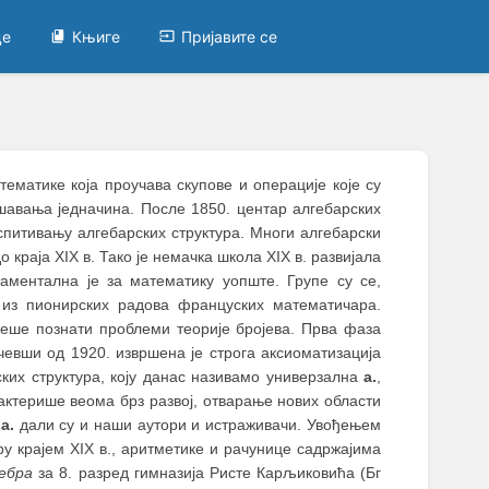
це
Књиге
Пријавите се
ематике која проучава скупове и операције које су
авања једначина. После 1850. центар алгебарских
спитивању алгебарских структура. Многи алгебарски
 краја XIX в. Тако је немачка школа XIX в. развијала
даментална је за математику уопште. Групе су се,
а из пионирских радова француских математичара.
реше познати проблеми теорије бројева. Прва фаза
чевши од 1920. извршена је строга аксиоматизација
ских структура, коју данас називамо универзална
а.
,
ктерише веома брз развој, отварање нових области
у
а.
дали су и наши аутори и истраживачи. Увођењем
у крајем XIX в., аритметике и рачунице садржајима
ебра
за 8. разред гимназија Ристе Карљиковића (Бг