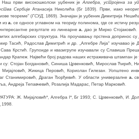
. Наш први високошколски уџбеник је
Алгебра, устројена за 
ства Сербије
Атанасија Николића (Бг 1839). Први, иако неориг
мове теореме" (
ГСУД
, 1869). Значајан је уџбеник Димитрија Неши
и из
а.
се односе углавном на теорију полинома, где се истичу рез
 интересантне резултате из линеарне
а.
дао је Мирко Стојаковић.
читих алгебарских структура. На проучавању прстена допринос су
мир Тасић, Радослав Димитрић и др. „Алгебре Лија" изучавао је 
е Сава Крстић. Групоиде и квазигрупе изучавали су Славиша Преш
ндар Крапеж. Највећи број радова наших истраживача штампан је 
 су: Стојан Богдановић, Синиша Црвенковић, Мирослав Ћирић, Ни
 Мијајловић, Жикица Перовић, Кориолан Гилезан. Уопштено инв
аг Станимировић, Драган Ђорђевић. У области универзалне
а.
св
а, Андреја Тепавчевић, Розалија Мадарас, Петар Марковић.
ТУРА: Ж. Мијајловић*, Алгебра I*, Бг 1993; С. Црвенковић, И. До
 1998.