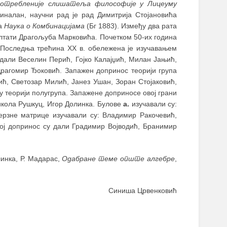
употребленије слишатеља философије у Лицеуму
иналан, научни рад је рад Димитрија Стојановића
ћа
Наука о Комбинацијама
(Бг 1883). Између два рата
ултати Драгољуба Марковића. Почетком 50-их година
 Последња трећина XX в. обележена је изучавањем
 дали Веселин Перић, Гојко Калајџић, Милан Јањић,
Драгомир Ђоковић. Запажен допринос теорији група
ић, Светозар Милић, Јанез Ушан, Зоран Стојаковић,
у теорији полугрупа. Запажене доприносе овој грани
кола Рушкуц, Игор Долинка. Булове
а.
изучавали су:
ерзне матрице изучавали су: Владимир Ракочевић,
ој допринос су дали Градимир Војводић, Бранимир
линка, Р. Мадарас,
Одабране теме опште алгебре
,
Синиша Црвенковић