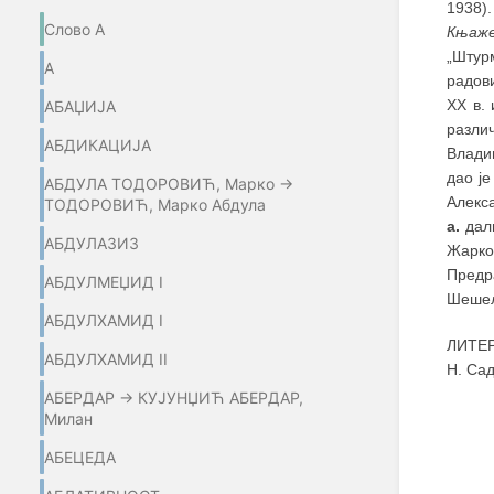
1938)
Слово А
Књаже
„Штур
А
радов
XX в.
АБАЏИЈA
разли
АБДИКАЦИЈА
Влади
дао ј
АБДУЛА ТОДОРОВИЋ, Марко →
Алекса
ТОДОРОВИЋ, Марко Абдула
а.
дали
АБДУЛАЗИЗ
Жарко
Предр
АБДУЛМЕЏИД I
Шешељ
АБДУЛХАМИД I
ЛИТЕРА
АБДУЛХАМИД II
Н. Сад
АБЕРДАР → КУЈУНЏИЋ АБЕРДАР,
Милан
АБЕЦЕДА