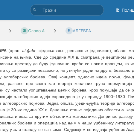
Поли
Слово А
АЛГЕБРА
БРА
(арап.
al-ğabr
: сједињавање; решавање једначине), област мат
исане на њима. Све до средине XIX в. сматрана је вештином реш
живања престају да буду једначине, креће се новим правцем, ка и
ти су се развијали независно, не утичући једни на друге, безмало до
ју алгебарских бројева. Овај концепт, односно идеја поља, фун
им, развиле пре свега као теорија коначних група пермутациј
ни су настали уопштавањем целих бројева, кроз покушаје да се 
кације алгебарских идеја спроведена је у периоду 1900−1930. По
 алгебарских појмова. Једна општа, уједињујућа теорија алгебар
ена је 30-их година XX в. Данашње стање појединих области
а.
кара
живања и веза са другим областима математике. Допринос развој
 реалних бројева и операција над њим у нашу уџбеничку литератур
стају у
а.
и стапају се са њима. Садржајем се издваја уџбеник
Алг