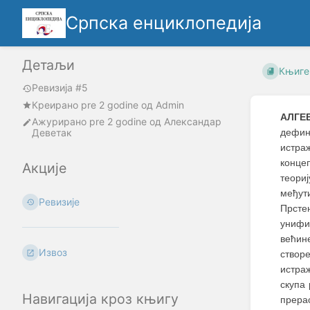
Српска енциклопедија
Детаљи
Књиге
Ревизија #5
Креирано
pre 2 godine
oд
Admin
АЛГЕ
Ажурирано
pre 2 godine
од
Александар
Деветак
дефин
истра
концеп
Акције
теори
међут
Ревизије
Прсте
унифи
већине
Извоз
створ
истра
скупа
Навигација кроз књигу
прера