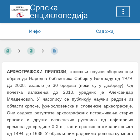
Српска
енциклопедија
Инфо
Садржај
АРХЕОГРАФСКИ ПРИЛОЗИ
, годишњи научни зборник који
објављује Народна библиотека Србије у Београду од 1979.
До 2008. изашло je 30 бројева (неки су у двоброју). Од
почетка излажења до 2010. уредник је Александар
Младеновић. У часопису се публикују научни радови из
области српске, јужнословенске и словенске археографије.
Они садрже резултате археографских истраживања старих
српских и других словенских рукописа од најстаријих
времена до средине XIX в., као и српских штампаних књига
од 1494. до 1638. У објављеним радовима решена су многа