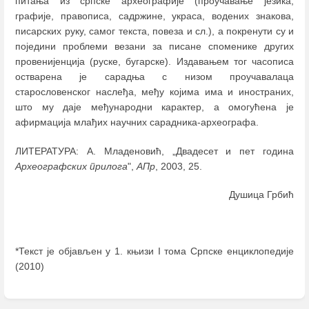
питања из српске археографије (проучавање језика,
графије, правописа, садржине, украса, водених знакова,
писарских руку, самог текста, повеза и сл.), а покренути су и
поједини проблеми везани за писане споменике других
провенијенција (руске, бугарске). Издавањем тог часописа
остварена је сарадња с низом проучавалаца
старословенског наслеђа, међу којима има и иностраних,
што му даје међународни карактер, а омогућена је
афирмација млађих научних сарадника-археографа.
ЛИТЕРАТУРА: А. Младеновић, „Двадесет и пет година
Археографских прилога
",
АПр
, 2003, 25.
Душица Грбић
*Текст је објављен у 1. књизи I тома Српске енциклопедије
(2010)
Enter
section