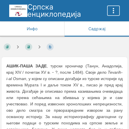
Српска
енциклопедија
Инфо
Садржај
АШИК-ПАША ЗАДЕ
, турски хроничар (Танун, Анадолија,
крај XIV / почетак XV в.
?, после 1484). Своје дело
Tevarih-
–
i-al Osman
, у којем су описани догађаји из турске историје од
времена Мурата I и даље током XV в., писао је пред крај
живота. Догађаје је описивао према казивањима очевидаца
или према сећањима на збивања у којима је и сам
учествовао. И поред извесних хронолошких непрецизности,
ово дело сматра се прворазредним извором за рану
османску историју. За нашу историографију драгоцени су
његови подаци о турским походима на српске земље и