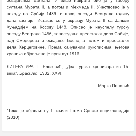
освајањима Балкана. У више наврата био је у табору
султана Мурата II, а потом и Мехмеда II. Учествовао је у
походу на Србију 1439. и првој опсади Београда годину
дана касније. Истакао се у окршају Мурата II са Јанком
Хуњадијем на Косову 1448. Описао је неуспелу турску
опсаду Београда 1456, запоседање преосталог дела Србије,
пад Смедерева и освајање Босне, а потом и преосталог
дела Херцеговине. Према сачуваним рукописима, његова
хроника објављена је први пут 1916.
ЛИТЕРАТУРА: Г. Елезовић, „Два турска хроничара из 15.
века",
Браство
, 1932, XXVI.
Марко Поповић
*Текст је објављен у 1. књизи I тома Српске енциклопедије
(2010)
Enter
section