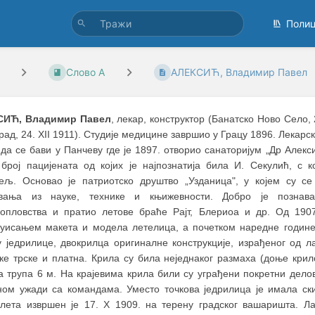
Поли
Слово А
АЛЕКСИЋ, Владимир Павел
СИЋ, Владимир Павел
, лекар, конструктор (Банатско Ново Село, 
ад, 24. XII 1911). Студије медицине завршио у Грацу 1896. Лекарс
да се бави у Панчеву где је 1897. отворио санаторијум „Др Алекси
 број пацијената од којих је најпознатија била И. Секулић, с к
тељ. Основао је патриотско друштво „Узданица", у којем су с
вања из науке, технике и књижевности. Добро је познава
хопловства и пратио летове браће Рајт, Блериоа и др. Од 190
руисањем макета и модела летелица, а почетком наредне године
у једрилице, двокрилца оригиналне конструкције, израђеног од ла
ке трске и платна. Крила су била неједнаког размаха (доње крил
а трупа 6 м. На крајевима крила били су уграђени покретни дело
нoм ужади са командама. Уместо точкова једрилица је имала ски
 лета извршен је 17. X 1909. на терену градског вашаришта. Л