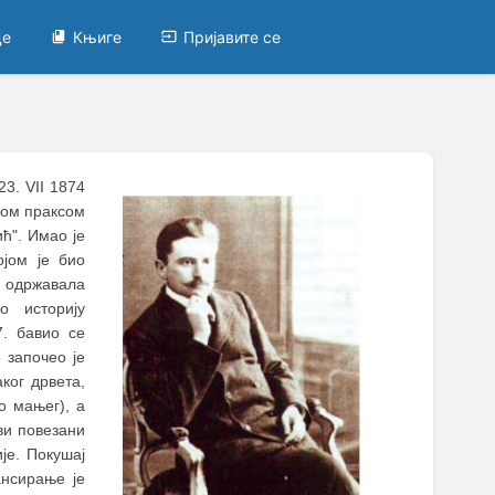
це
Књиге
Пријавите се
23. VII 1874
ком праксом
ћ". Имао је
ојом је био
е одржавала
о историју
7. бавио се
 започео је
ког дрвета,
о мањег), а
ви повезани
је. Покушај
ансирање је