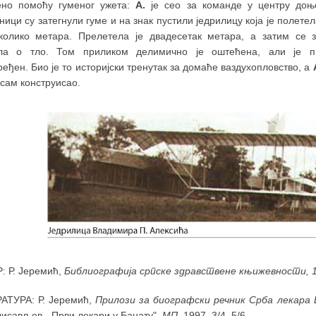
ено помоћу гуменог ужета:
А.
је сео за команде у центру доње
ици су затегнули гуме и на знак пустили једрилицу која је полете
колико метара. Прелетела је двадесетак метара, а затим се 
ла о тло. Том приликом делимично је оштећена, али је п
еђен. Био је то историјски тренутак за домаће ваздухопловство, а
е сам конструисао.
: Р. Јеремић,
Библиографија српске здравствене књижевности, 
АТУРА: Р. Јеремић,
Прилози за биографски речник Срба лекара 
лисављев, „Први лекари у Банату",
МП
, 1997, 3/4, 5/6.