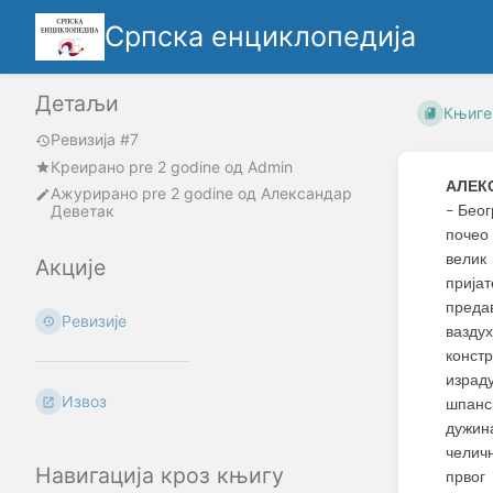
Српска енциклопедија
Детаљи
Књиге
Ревизија #7
Креирано
pre 2 godine
oд
Admin
АЛЕК
Ажурирано
pre 2 godine
од
Александар
Деветак
Беогр
–
почео 
велик
Акције
прија
преда
Ревизије
вазду
конст
израд
Извоз
шпанс
дужин
челич
Навигација кроз књигу
првог