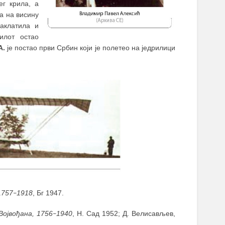
г крила, а
ла на висину
заклатила и
илот остао
А.
је постао први Србин који је полетео на једрилици
1757
1918
, Бг 1947.
–
Војвођана, 1756
1940
, Н. Сад 1952; Д. Велисављев,
–