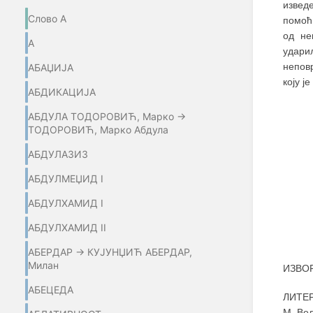
извед
Слово А
помоћн
од не
А
удари
неповр
АБАЏИЈA
коју ј
АБДИКАЦИЈА
АБДУЛА ТОДОРОВИЋ, Марко →
ТОДОРОВИЋ, Марко Абдула
АБДУЛАЗИЗ
АБДУЛМЕЏИД I
АБДУЛХАМИД I
АБДУЛХАМИД II
АБЕРДАР → КУЈУНЏИЋ АБЕРДАР,
Милан
ИЗВОР
АБЕЦЕДА
ЛИТЕР
М. Ве