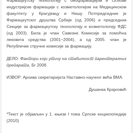
Фармацеутску технологију с биофармацијом и Основе
индустријске фармације с козметологијом на Медицинском
факултету у Крагујевцу и Нишу. Потпредседник је
Фармацеутског друштва Србије (од 2006) и председник
Секције за фармацеутску технологију и козметологију ФДС
(од 2003). Била је члан Савезне Комисије за помоћна
лековита средства (2001−2004), а од 2005. члан је
Републичке стручне комисије за фармацију.
ДЕЛО:
Фактори који утичу на стабилност парентералних
препарата
, Бг 2008.
ИЗВОР: Архива секретаријата Наставно-научног већа ВМА.
Душанка Крајновић
*Текст је објављен у 1. књизи I тома Српске енциклопедије
(2010)
Enter