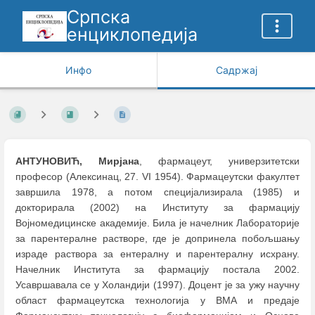
Српска
енциклопедија
Инфо
Садржај
АНТУНОВИЋ, Мирјана
, фармацеут, универзитетски
професор (Алексинац, 27. VI 1954). Фармацеутски факултет
завршила 1978, а потом специјализирала (1985) и
докторирала (2002) на Институту за фармацију
Војномедицинске академије. Била је начелник Лабораторије
за парентералне растворе, где је допринела побољшању
израде раствора за ентералну и парентералну исхрану.
Начелник Института за фармацију постала 2002.
Усавршавала се у Холандији (1997). Доцент је за ужу научну
област фармацеутска технологија у ВМА и предаје