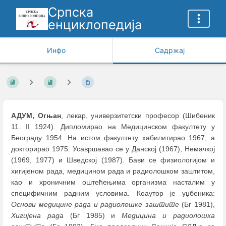
Српска
енциклопедија
Инфо
Садржај
АДУМ, Огњан
, лекар, универзитетски професор (Шибеник
11. II 1924). Дипломирао на Медицинском факултету у
Београду 1954. На истом факултету хабилитирао 1967, а
докторирао 1975. Усавршавао се у Данској (1967), Немачкој
(1969, 1977) и Шведској (1987). Бави се физиологијом и
хигијеном рада, медицином рада и радиолошком заштитом,
као и хроничним оштећењима организма насталим у
специфичним радним условима. Коаутор је уџбеника:
Основи медицине рада и радиолошке заштите
(Бг 1981),
Хигијена рада
(Бг 1985) и
Медицина и радиолошка