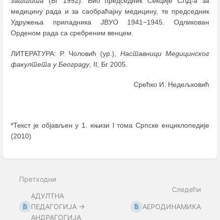
заштита
(Бг 1992). Био председник Секције СЛД-а за
медицину рада и за саобраћајну медицину, те председник
Удружења припадника ЈВУО 1941−1945. Одликован
Орденом рада са сребреним венцем.
ЛИТЕРАТУРА: Р. Чоловић (ур.),
Наставници Медицинског
факултета у Београду
, II, Бг 2005.
Срећко И. Недељковић
*Текст је објављен у 1. књизи I тома Српске енциклопедије
(2010)
Enter
section
select
Претходни
mode
Следећи
АДУЛТНА
ПЕДАГОГИЈА →
АЕРОДИНАМИКА
АНДРАГОГИЈА