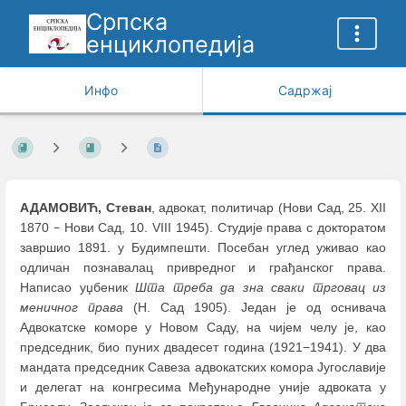
Српска
енциклопедија
Инфо
Садржај
АДАМОВИЋ, Стеван
, адвокат, политичар (Нови Сад, 25. XII
1870
Нови Сад, 10. VIII 1945). Студије права с докторатом
–
завршио 1891. у Будимпешти. Посебан углед уживао као
одличан познавалац привредног и грађанског права.
Написао уџбеник
Шта треба да зна сваки трговац из
меничног права
(Н. Сад 1905). Један је од оснивача
Адвокатске коморе у Новом Саду, на чијем челу је, као
председник, био пуних двадесет година (1921−1941). У два
мандата председник Савеза адвокатских комора Југославије
и делегат на конгресима Међународне уније адвоката у