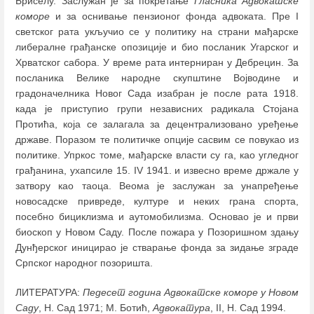
Бриселу. Заслужан је за покретање
Гласника Адвокатске
коморе
и за оснивање пензионог фонда адвоката. Пре I
светског рата укључио се у политику на страни мађарске
либералне грађанске опозиције и био посланик Угарског и
Хрватског сабора. У време рата интерниран у Дебрецин. За
посланика Велике народне скупштине Војводине и
градоначелника Новог Сада изабран је после рата 1918.
када је приступио групи независних радикала Стојана
Протића, која се залагала за децентрализовано уређење
државе. Поразом те политичке опције сасвим се повукао из
политике. Упркос томе, мађарске власти су га, као угледног
грађанина, ухапсиле 15. IV 1941. и извесно време држале у
затвору као таоца. Веома је заслужан за унапређење
новосадске привреде, културе и неких грана спорта,
посебно бициклизма и аутомобилизма. Основао је и први
биоскоп у Новом Саду. После пожара у Позоришном здању
Дунђерског иницирао је стварање фонда за зидање зграде
Српског народног позоришта.
ЛИТЕРАТУРА:
Педесет година Адвокатске коморе у Новом
Саду
, Н. Сад 1971; М. Ботић,
Адвокатура
, II, Н. Сад 1994.