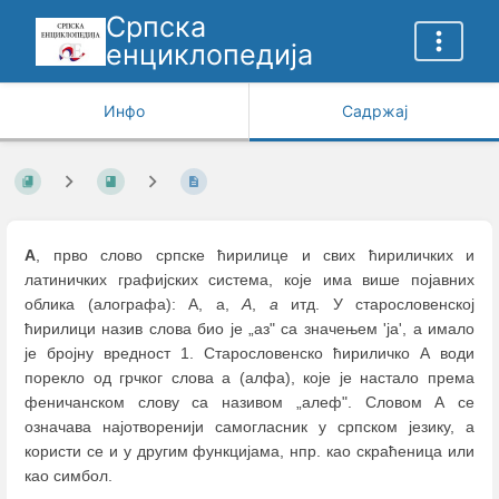
Српска
енциклопедија
Инфо
Садржај
А
, прво слово српске ћирилице и свих ћириличких и
латиничких графијских система, које има више појавних
облика (алографа): А, а,
А
,
а
итд. У старословенској
ћирилици назив слова био је „аз" са значењем 'ја', а имало
је бројну вредност 1. Старословенско ћириличко А води
порекло од грчког слова a (алфа), које је настало према
феничанском слову са називом „алеф". Словом А се
означава најотворенији самогласник у српском језику, а
користи се и у другим функцијама, нпр. као скраћеница или
као симбол.