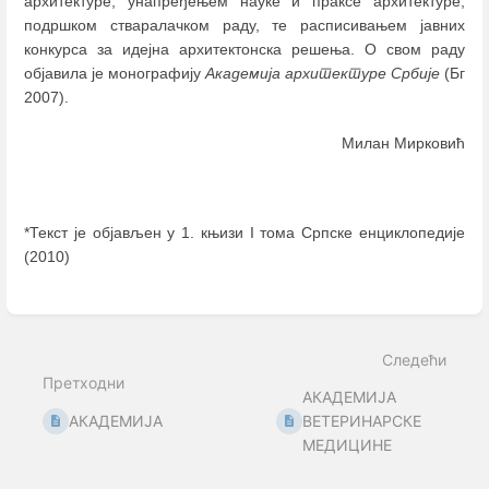
архитектуре, унапређењем науке и праксе архитектуре,
подршком стваралачком раду, те расписивањем јавних
конкурса за идејна архитектонска решења. О свом раду
објавила је монографију
Академија архитектуре Србије
(Бг
2007).
Милан Мирковић
*Текст је објављен у 1. књизи I тома Српске енциклопедије
(2010)
Enter
section
select
mode
Следећи
Претходни
АКАДЕМИЈА
АКАДЕМИЈА
ВЕТЕРИНАРСКЕ
МЕДИЦИНЕ