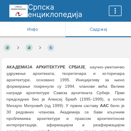
Српска
енциклопедија
Инфо
Садржај
АКАДЕМИЈА АРХИТЕКТУРЕ СРБИЈЕ
, научно-уметничко
удружење архитеката, теоретичара и историчара
архитектуре, основано 1995. Иницијативу за њено
формирање покренули су 1994. чланови већа Велике
награде архитектуре Савеза архитеката Србије. Први
председник био је Алексеј Бркић (1995
1999), а потом
–
Михајло Митровић (од 1999). У првом саставу
ААС
било је
30 редовних чланова. Академија се бави кључним
проблемима архитектуре и праксом архитектонске
интерпретације, афирмацијом и реафирмацијом