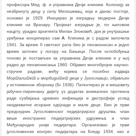
професора Мед. ф. и управника Дечје клинике. Колонију за
незбринуту децу у селу Милошевац, која и данас постоји,
основао је 1929. Иницирао је изградњу модерне Дечје
клинике на Врачару. Пројекат изградње је, по његовом
нацрту, урадио архитекта Милан Злоковић, док је унутрашње
уређење конципирао сам
А
. Клиника је с радом започела
1941. За време II светског рата био је пензионисан и једно
време заточен у логору на Бањици. После ослобођења
поново је постављен за управника Дечје клинике и у њој
радио до пензионисања 1960. Објавио многобројне научно-
стручне радове, међу којима се посебно издваја
Морталитет и морбидитет деце у Југославији
, објављен
у истоименом зборнику (Бг 1936). Патентирао је и мешовиту
јабучно-пиринчану дијету уз додатак анималних протеина
ради сузбијања цревних инфекција и дистрофије услед
неадекватне исхране одојчади и мале деце. Био је први
председник Југословенског педијатријског друштва, члан
више иностраних педијатријских удружења и члан
Међународне уније педијатара. Организовао је први
југословенски конгрес педијатара на Бледу 1934, као и