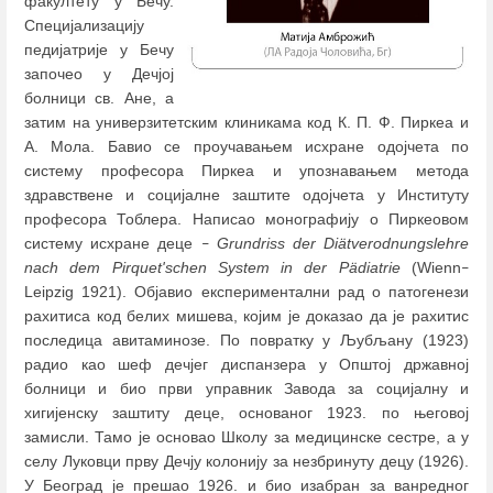
факултету у Бечу.
Специјализацију
педијатрије у Бечу
започео у Дечјој
болници св. Ане, а
затим на универзитетским клиникама код К. П. Ф. Пиркеа и
А. Мола. Бавио се проучавањем исхране одојчета по
систему професора Пиркеа и упознавањем метода
здравствене и социјалне заштите одојчета у Институту
професора Тоблера. Написао монографију о Пиркеовом
систему исхране деце
Grundriss der Diätverodnungslehre
–
nach dem Pirquet'schen System in der Pädiatrie
(Wienn
–
Leipzig 1921). Објавио експериментални рад о патогенези
рахитиса код белих мишева, којим је доказао да је рахитис
последица авитаминозе. По повратку у Љубљану (1923)
радио као шеф дечјег диспанзера у Општој државној
болници и био први управник Завода за социјалну и
хигијенску заштиту деце, основаног 1923. по његовој
замисли. Тамо је основао Школу за медицинске сестре, а у
селу Луковци прву Дечју колонију за незбринуту децу (1926).
У Београд је прешао 1926. и био изабран за ванредног