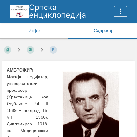
Српска
енциклопедија
Инфо
Садржај
АМБРОЖИЋ,
Матија
, педијатар,
универзитетски
професор
(Храстеница код
Љубљане, 24. II
1889
Београд 15.
–
VII 1966).
Дипломирао 1918.
на Медицинском