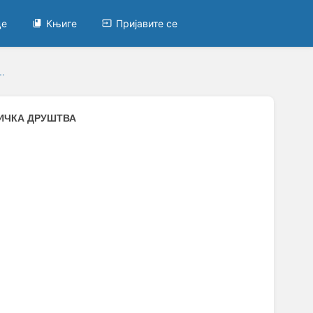
це
Књиге
Пријавите се
.
ИЧКА ДРУШТВА