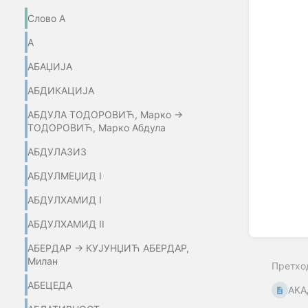
Слово А
А
АБАЏИЈA
АБДИКАЦИЈА
АБДУЛА ТОДОРОВИЋ, Марко →
ТОДОРОВИЋ, Марко Абдула
АБДУЛАЗИЗ
АБДУЛМЕЏИД I
АБДУЛХАМИД I
АБДУЛХАМИД II
АБЕРДАР → КУЈУНЏИЋ АБЕРДАР,
Милан
Претхо
АБЕЦЕДА
АКА