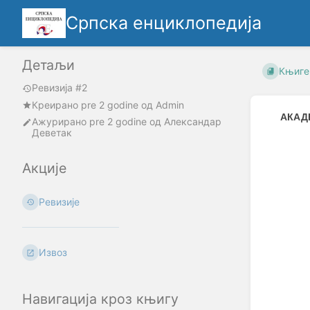
Српска енциклопедија
Детаљи
Књиге
Ревизија #2
Креирано
pre 2 godine
oд
Admin
АКАД
Ажурирано
pre 2 godine
од
Александар
Деветак
Enter
section
Акције
select
mode
Ревизије
Извоз
Навигација кроз књигу