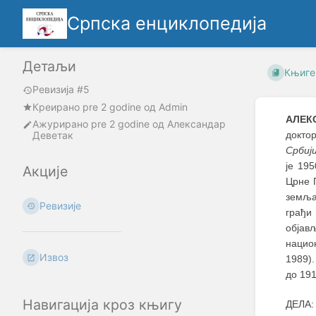
Српска енциклопедија
Детаљи
Књиге
Ревизија #5
Креирано
pre 2 godine
oд
Admin
АЛЕК
Ажурирано
pre 2 godine
од
Александар
Деветак
докто
Србиј
је 19
Акције
Црне 
земљам
Ревизије
грађи 
објав
нацио
Извоз
1989)
до 191
Навигација кроз књигу
ДЕЛА