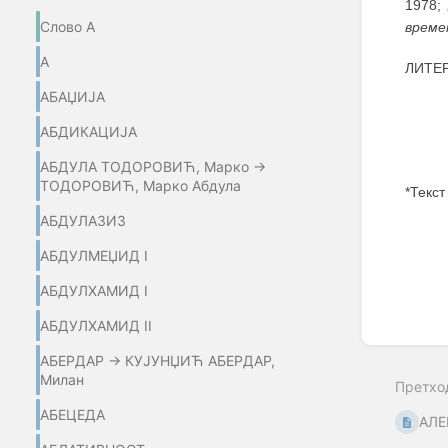
1978;
Слово А
време
А
ЛИТЕ
АБАЏИЈA
АБДИКАЦИЈА
АБДУЛА ТОДОРОВИЋ, Марко →
ТОДОРОВИЋ, Марко Абдула
*Текст
АБДУЛАЗИЗ
Enter
section
АБДУЛМЕЏИД I
select
mode
АБДУЛХАМИД I
АБДУЛХАМИД II
АБЕРДАР → КУЈУНЏИЋ АБЕРДАР,
Милан
Претхо
АБЕЦЕДА
AЛЕ