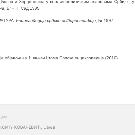
 „Босна и Херцеговина у спољнополитичким плановима Србије", у
на
, Бг
Н. Сад 1995.
–
РАТУРА:
Енциклопедија српске историографије
, Бг 1997.
 је објављен у 1. књизи I тома Српске енциклопедије (2010)
дни
КСИЋ-КОВАЧЕВИЋ, Сања