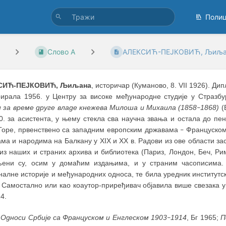
Поли
Слово А
АЛЕКСИЋ-ПЕЈКОВИЋ, Љиља
СИЋ-ПЕЈКОВИЋ, Љиљана
, историчар (Куманово, 8. VII 1926). Д
рирала 1956. у Центру за високе међународне студије у Стразб
и за време друге владе кнежева Милоша и Михаила (1858
1868)
(
–
50. за асистента, у њему стекла сва научна звања и остала до пе
Горе, првенствено са западним европским државама
Француском,
–
а и народима на Балкану у XIX и XX в. Радови из ове области зас
из наших и страних архива и библиотека (Париз, Лондон, Беч, Ри
љени су, осим у домаћим издањима, и у страним часописима. Р
налне историје и међународних односа, те била уредник институтс
. Самостално или као коаутор-приређивач објавила више свезака 
4.
:
Односи Србије са Француском и Енглеском 1903
1914
, Бг 1965;
П
–