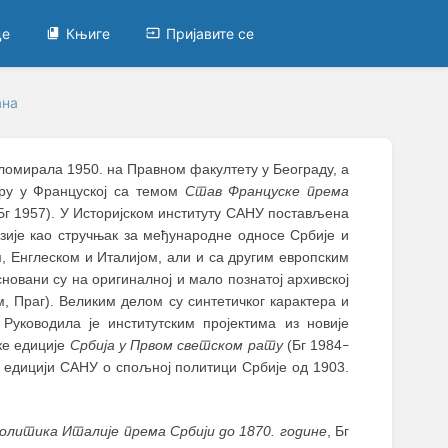
це
Књиге
Пријавите се
на
ипломирала 1950. на Правном факултету у Београду, а
уру у Француској са темом
Став Француске према
Бг 1957). У Историјском институту САНУ постављена
нзије као стручњак за међународне односе Србије и
 Енглеском и Италијом, али и са другим европским
новани су на оригиналној и мало познатој архивској
м, Праг). Великим делом су синтетичког карактера и
уководила је институтским пројектима из новије
ке едиције
Србија у Првом светском рату
(Бг 1984
–
у едицији САНУ о спољној политици Србије од 1903.
олитика Италије према Србији до 1870. године
, Бг