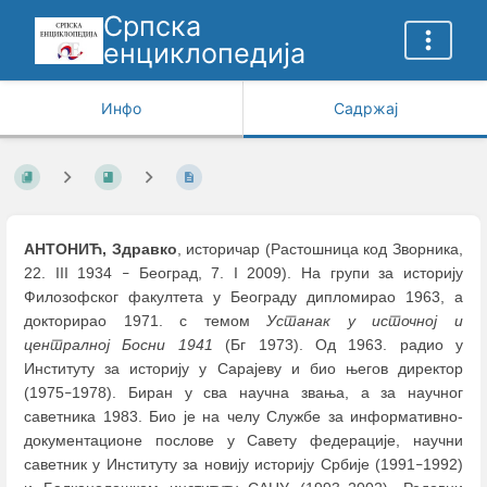
Српска
енциклопедија
Инфо
Садржај
АНТОНИЋ, Здравко
, историчар (Растошница код Зворника,
22. III 1934
Београд, 7. I 2009). На групи за историју
–
Филозофског факултета у Београду дипломирао 1963, а
докторирао 1971. с темом
Устанак у источној и
централној Босни 1941
(Бг 1973). Од 1963. радио у
Институту за историју у Сарајеву и био његов директор
(1975
1978). Биран у сва научна звања, а за научног
–
саветника 1983. Био је на челу Службе за информативно-
документационе послове у Савету федерације, научни
саветник у Институту за новију историју Србије (1991
1992)
–