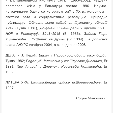
и Балканолошком институту САНУ (1993
2002). Редовни
–
професор ФФ-а у Бањалуци постао 1996. Научно-
истраживачки бавио се историјом БиХ у XX в., историјом II
светског рата и социјалистичке револуције. Приредио
публикације:
Обласни војни штаб за тузланску област
1941
(Тузла 1981),
Документи централних органа КПЈ
–
НОР и Револуција 1941
1945
(Бг 1986),
Записи Пере
–
Ђукановића
Устанак на Дрини
(Бг 1994). За дописног
–
члана АНУРС изабран 2004, а за редовног 2008.
ДЕЛА: и Ј. Перић,
Бирач у Народноослободилачкој борби
,
Тузла 1982;
Родољуб Чолаковић у светлу свог Дневника
, Бг
1991;
Иво Андрић у Дневнику Родољуба Чолаковића
, Бг
1992.
ЛИТЕРАТУРА:
Енциклопедија српске историографије
, Бг
1997.
Срђан Милошевић