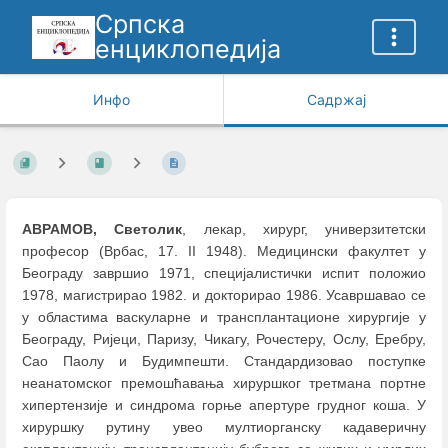
Српска
енциклопедија
Инфо
Садржај
АВРАМОВ, Светолик
, лекар, хирург, универзитетски
професор (Врбас, 17. II 1948). Медицински факултет у
Београду завршио 1971, специјалистички испит положио
1978, магистрирао 1982. и докторирао 1986. Усавршавао се
у областима васкуларне и трансплантационе хирургије у
Београду, Ријеци, Паризу, Чикагу, Рочестеру, Ослу, Еребру,
Сао Паолу и Будимпешти. Стандардизовао поступке
неанатомског премошћавања хируршког третмана портне
хипертензије и синдрома горње апертуре грудног коша. У
хируршку рутину увео мултиорганску кадаверичну