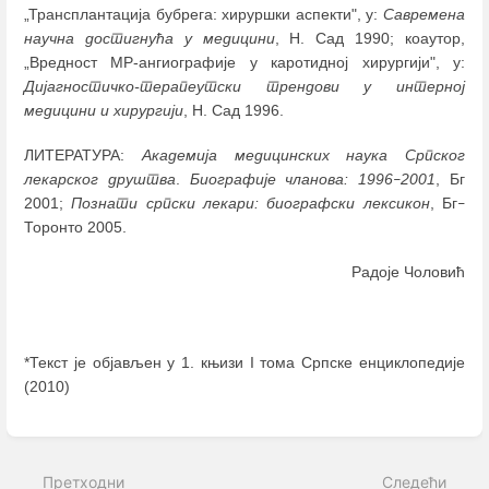
„Трансплантација бубрега: хируршки аспекти", у:
Савремена
научна достигнућа у медицини
, Н. Сад 1990; коаутор,
„Вредност МР-ангиографије у каротидној хирургији", у:
Дијагностичко-терапеутски трендови у интерној
медицини и хирургији
, Н. Сад 1996.
ЛИТЕРАТУРА:
Академија медицинских наука Српског
лекарског друштва
.
Биографије чланова: 1996
2001
, Бг
–
2001;
Познати српски лекари: биографски лексикон
, Бг
–
Торонто 2005.
Радоје Чоловић
*Текст је објављен у 1. књизи I тома Српске енциклопедије
(2010)
Enter
section
select
Претходни
Следећи
mode