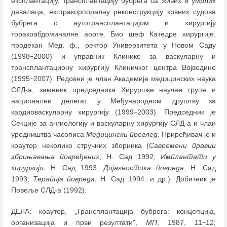
експлантацију, трансплантацију бубрега са живих и умрлих
давалаца, екстракорпоралну реконструкцију крвних судова
бубрега с аутотрансплантацијом и хирургију
торакоабдоминалне аорте. Био шеф Катедре хирургије,
продекан Мед. ф., ректор Универзитета у Новом Саду
(1998
2000) и управник Клинике за васкуларну и
–
трансплантациону хирургију Клиничког центра Војводине
(1995
2007). Редовни је члан Академије медицинских наука
–
СЛД-а, заменик председника Хируршке научне групе и
национални делегат у Међународном друштву за
кардиоваскуларну хирургију (1999
2003). Председник је
–
Секције за ангиологију и васкуларну хирургију СЛД-а и члан
уредништва часописа
Медицински преглед
. Приређивач је и
коаутор неколико стручних зборника (
Савремени правци
збрињавања повређених
, Н. Сад 1992;
Имплантати у
хирургији
, Н. Сад 1993;
Дијагностика повреда
, Н. Сад
1993;
Терапија повреда
, Н. Сад 1994. и др.). Добитник је
Повеље СЛД-а (1992).
ДЕЛA: коаутор, „Трансплантација бубрега: концепција,
организација и први резултати",
МП
, 1987, 11
12;
–