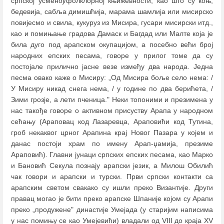
српској усменој/фолклорној књижевности, као што су коњ,
бедевија, сабља димишћија, марама шамлија или мисирско
повијесмо и свила, кукуруз из Мисира, гусари мисирски итд.,
као и помињање градова Дамаск и Багдад или Малте која је
била дуго под арапском окупацијом, а посебно већи број
народних епских песама, говоре у прилог томе да су
постојале прилично јасне везе између два народа. Једна
песма овако каже о Мисиру: „Од Мисира боље село нема: /
У Мисиру никад снега нема, / у године по два берићета, /
Зими грозје, а лети пченица." Неки топоними и презимена у
нас такође говоре о активном присуству Арапа у народном
сећању (Араповац код Лазаревца, Араповићи код Тутина,
гроб некаквог црног Арапина крај Новог Пазара у којем и
данас постоји храм по имену Арап-џамија, презиме
Араповић). Главни јунаци српских епских песама, као Марко
и Бановић Секула познају арапски језик, а Милош Обилић
чак говори и арапски и турски. Први српски контакти са
арапским светом свакако су ишли преко Византије. Други
правац могао је бити преко арапске Шпаније којом су Арапи
преко „продужене" династије Умејада (у старијим написима
у нас помињу се као Умејевићи) владали од VIII до краја XV