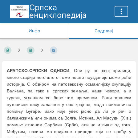
Српска
енциклопедија
Инфо
Садржај
АРАПСКО-СРПСКИ ОДНОСИ.
Они су, по свој прилици,
много старији него што о томе нешто поузданије може рећи
историја. С обзиром на петовековну османлијску окупацију
Балкана, па тако и српских земаља, наши извори, а и
турски, углавном се баве тим временом. Рани арапски
путописци нису залазили у ове крајеве, мада поименично
помињу Бугаре, иако није увек јасно да ли је реч о
балканскима или онима са Волге. Истина, Ал Масуди (X в.)
помиње етноним Сарбиин (Срби), али не и више од тога.
Међутим, називи материјалне природе који се срећу у