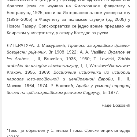
Арапски језик се изучава на Филолошком факултету у
Београду од 1925, као и на Интернационалном универзитету
(1996--2005) и Факултету за исламске студије (од 2005) у
Новом Пазару. Српскохрватски се једно време предавао на
Каирском универзитету, у оквиру Катедре за руски.
ЛИТЕРАТУРА: В. Мажуранић,
Приноси за хрватски правно-
повијесни ријечник
, Зг 1908−1922; A. A. Vasiliev,
Byzance et
les Arabes
, I, II, Bruxelles, 1935, 1950; T. Lewicki,
Zdròla
arabskie do dziegòw slowianszczyny
, I, II, Wroclaw
Warszawa
–
–
Krakow, 1956, 1969;
Восточние источники по истории
народов юго-восточной и централной Европи
, II, III,
Москва, 1964, 1974; Р. Божовић,
Арапи у усменој народној
песми на српскохрватском језичком подручју
, Бг 1977.
Раде Божовић
*Текст је објављен у 1. књизи I тома Српске енциклопедије