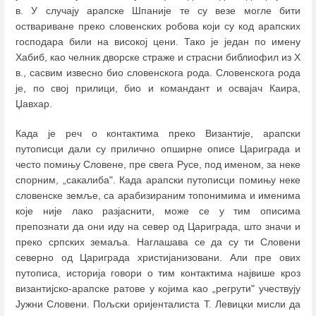
в. У случају арапске Шпаније те су везе могле бити
оствариване преко словенских робова који су код арапских
господара били на високој цени. Тако је један по имену
Хабиб, као челник дворске страже и страсни библиофил из Х
в., сасвим извесно био словенскога рода. Словенскога рода
је, по свој прилици, био и командант и освајач Каира,
Џавхар.
Када је реч о контактима преко Византије, арапски
путописци дали су прилично опширне описе Цариграда и
често помињу Словене, пре свега Русе, под именом, за неке
спорним, „сакалиба". Када арапски путописци помињу неке
словенске земље, са арабизираним топонимима и именима
које није лако разјаснити, може се у тим описима
препознати да они иду на север од Цариграда, што значи и
преко српских земаља. Наглашава се да су ти Словени
северно од Цариграда христијанизовани. Али пре ових
путописа, историја говори о тим контактима највише кроз
византијско-арапске ратове у којима као „регрути" учествују
Јужни Словени. Пољски оријенталиста Т. Левицки мисли да