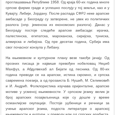
проглашавања Републике 1958. Од краја 60-их година многе
српске фирме граде и успешно послују у тој земљи, као и у
Кувајту, Либији, Јордану. После распада СФРЈ неке арапске
амбасаде у Београду су затворене, не увек из политичких
разлога (нпр. јеменска из економских разлога). Данас у
Београду постоје следеће арапске амбасаде: ирачка,
палестинска, египатска, мароканска, сиријска, туниска,
алжирска и либијска. Од пре десетак година, Србија има
свог почасног конзула у Либану.
На књижевном и културном плану везе такође јачају. Од
прозних писаца је највише превођен нобеловац Неџиб
Махфуз, а Абдулвехаб ал Бејати од песника. Од 80-их
година преводи се на арапски, истина скромно, и српска
савремена поезија, а од прозаиста Б. Нушић, М. Селимовић
и И. Андрић. Фолклористика изучава оријенталне, арапске
мотиве у усменој књижевности. У српском језику велик је
број арапских позајмљеница које су дошле у време
османлијске окупације. Постоје уџбеници и речници за
учење арапског језика, подоста литературе о арапској
књижевности и култури, у преводу или од српских арабиста.