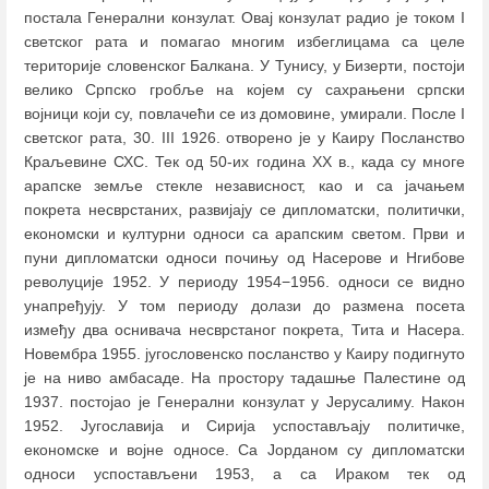
постала Генерални конзулат. Овај конзулат радио је током I
светског рата и помагао многим избеглицама са целе
територије словенског Балкана. У Тунису, у Бизерти, постоји
велико Српско гробље на којем су сахрањени српски
војници који су, повлачећи се из домовине, умирали. После I
светског рата, 30. III 1926. отворено је у Каиру Посланство
Краљевине СХС. Тек од 50-их година XX в., када су многе
арапске земље стекле независност, као и са јачањем
покрета несврстаних, развијају се дипломатски, политички,
економски и културни односи са арапским светом. Први и
пуни дипломатски односи почињу од Насерове и Нгибове
револуције 1952. У периоду 1954−1956. односи се видно
унапређују. У том периоду долази до размена посета
између два оснивача несврстаног покрета, Тита и Насера.
Новембра 1955. југословенско посланство у Каиру подигнуто
је на ниво амбасаде. На простору тадашње Палестине од
1937. постојао је Генерални конзулат у Јерусалиму. Након
1952. Југославија и Сирија успостављају политичке,
економске и војне односе. Са Јорданом су дипломатски
односи успостављени 1953, а са Ираком тек од