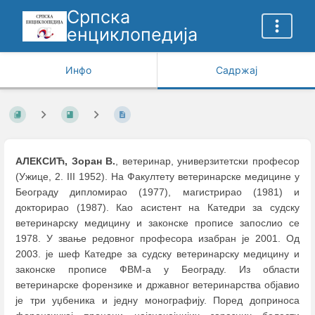
Српска
енциклопедија
Инфо
Садржај
АЛЕКСИЋ, Зоран В.
, ветеринар, универзитетски професор
(Ужице, 2. III 1952). На Факултету ветеринарске медицине у
Београду дипломирао (1977), магистрирао (1981) и
докторирао (1987). Као асистент на Катедри за судску
ветеринарску медицину и законске прописе запослио се
1978. У звање редовног професора изабран је 2001. Од
2003. је шеф Катедре за судску ветеринарску медицину и
законске прописе ФВМ-а у Београду. Из области
ветеринарске форензике и државног ветеринарства објавио
је три уџбеника и једну монографију. Поред доприноса