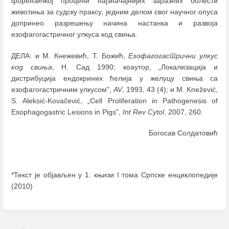
форензичкој процени најзначајнијих заразних болести
животиња за судску праксу, једним делом свог научног опуса
допринео разрешењу начина настанка и развоја
езофагогастричног улкуса код свиња.
ДЕЛА: и М. Кнежевић, Т. Божић,
Езофагогастрични улкус
код свиња
, Н. Сад 1990; коаутор, „Локализација и
дистрибуција ендокриних ћелија у желуцу свиња са
езофагогастричним улкусом",
AV
, 1993, 43 (4); и M. Knežević,
S. Aleksić-Kovačević, „Cell Proliferation in Pathogenesis of
Esophagogastric Lesions in Pigs",
Int Rev Cytol
, 2007, 260.
Богосав Солдатовић
*Текст је објављен у 1. књизи I тома Српске енциклопедије
(2010)
Enter
section
select