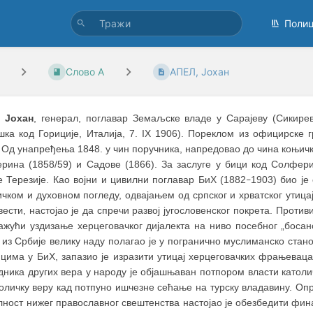
Поли
Слово А
АПЕЛ, Јохан
 Јохан
, генерал, поглавар Земаљске владе у Сарајеву (Сикире
шка код Гориције, Италија, 7. IX 1906). Пореклом из официрске 
 Од унапређења 1848. у чин поручника, напредовао до чина коњичко
рина (1858/59) и Садове (1866). За заслуге у бици код Солфер
е Терезије. Као војни и цивилни поглавар БиХ (1882
1903) био ј
–
ичком и духовном погледу, одвајањем од српског и хрватског утиц
ести, настојао је да спречи развој југословенског покрета. Против
ажући уздизање херцеговачког дијалекта на ниво посебног „босанс
 из Србије велику наду полагао је у погранично муслиманско ста
ицима у БиХ, запазио је изразити утицај херцеговачких фрањева
дника других вера у народу је објашњаван потпором власти католи
оличку веру кад потпуно ишчезне сећање на турску владавину. Оп
лност нижег православног свештенства настојао је обезбедити фин