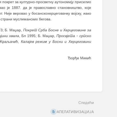
и покрет за културно-просветну аутономију присилио
о је 1887. да је православно становништво, које
. Није веровао у босанскохерцеговачку војску, иако
 страни муслиманских бегова.
73; Б. Маџар,
Покрет Срба Босне и Херцеговине за
јини хвала
, Бл 1995; Б. Маџар,
Просвјета
српско
–
. Kраљачић,
Калајев режим у Босни и Херцеговини
Ђорђе Микић
Следећи
АПЕЛАТИВИЗАЦИЈА