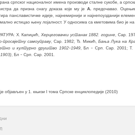
рана српског националног имена производи сталне сукобе, а српск
нистра да призна снагу доказа које му је
А.
предочавао. Оцењива
ира панславистичке идеје, најнемирнији и најнепоузданији елемент
мално истицао њену лојалност. У односима са кметовима био је на
АТУРА: Х. Капиџић,
Херцеговачки устанак 1882. године
, Сар. 19
ко-просвјетну самоуправу
, Сар. 1982; Ђ. Микић,
Бања Лука на Кра
јетно и културно друштво 1902
1949
, Бл
Срп. Сар. 2001; T
–
–
1903)
, Бл
Срп. Сар. 2001.
–
–
 је објављен у 1. књизи I тома Српске енциклопедије (2010)
дни
Л