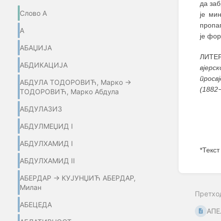
да заб
Слово А
је ми
пропаг
А
је фор
АБАЏИЈA
ЛИТЕР
АБДИКАЦИЈА
вјерс
просв
АБДУЛА ТОДОРОВИЋ, Марко →
(1882
ТОДОРОВИЋ, Марко Абдула
АБДУЛАЗИЗ
АБДУЛМЕЏИД I
АБДУЛХАМИД I
*Текст
АБДУЛХАМИД II
Enter
АБЕРДАР → КУЈУНЏИЋ АБЕРДАР,
section
select
Милан
Претхо
mode
АБЕЦЕДА
АПЕ