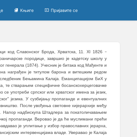
це
Књиге
Пријавите се
вци код Славонског Брода, Хрватска, 11. XI 1826
–
граничарске породице, завршио је кадетску школу у
г генерала (1874). Учесник је битака код Мађенте и
ина награђен је титулом барона и витешким редом
е следбеник Бењамина Калаја. Еманципацијом БиХ у
аја, те стварањем специфичне босанскохерцеговачке
ио се употреби српског или хрватског имена за језик,
ког" језика. У сузбијању пропаганде и евентуалних
новништво. После увођења световне хијерархије међу
ца. Напор надбискупа Штадлера за покатоличавањем
чкој пропаганди. Веровао је да ће муслимани прећи
равдавао је уплитање у избор православних јерарха,
ансијским интервенцијама владе. Уверавао је Калаја