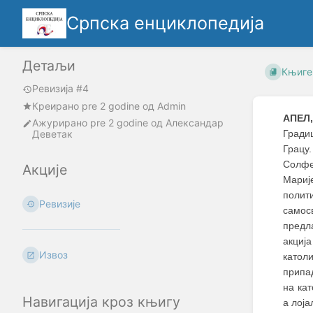
Српска енциклопедија
Детаљи
Књиге
Ревизија #4
Креирано
pre 2 godine
oд
Admin
АПЕЛ,
Ажурирано
pre 2 godine
од
Александар
Деветак
Гради
Грацу.
Солфе
Акције
Мариј
полит
Ревизије
самосв
предл
акција
Извоз
катол
припа
на кат
Навигација кроз књигу
а лоја