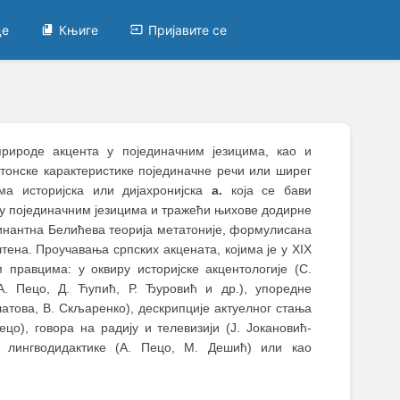
це
Књиге
Пријавите се
природе акцента у појединачним језицима, као и
тонске карактеристике појединачне речи или ширег
ма историјска или дијахронијска
а.
која се бави
 у појединачним језицима и тражећи њихове додирне
инантна Белићева теорија метатоније, формулисана
штена. Проучавања српских акцената, којима је у XIX
 правцима: у оквиру историјске акцентологије (С.
 А. Пецо, Д. Ћупић, Р. Ђуровић и др.), упоредне
улатова, В. Скљаренко), дескрипције актуелног стања
ецо), говора на радију и телевизији (Ј. Јокановић-
), лингводидактике (А. Пецо, М. Дешић) или као