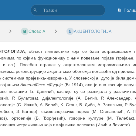
Поли
Слово А
АКЦЕНТОЛОГИЈА
НТОЛОГИЈА
, област лингвистике која се бави истраживањем 
измима по којима функционишу с њим повезане појаве (трајање, 
а и сл.). Посебан огранак у акцентолошким истраживањима и
измима реконструкције акценатских обележја полазећи од прилика
у системима прајезика-изворника. У словенској
а.
дуго је била дом
овој књизи
Акценатске студије
(Бг 1914), али је она касније напу
нове поставио Ђ. Даничић, касније су се развијала у различитим
овић, Р. Булатова), дијалектологије (А. Белић, Р. Александер,
ологије (С. Ившић, А. Белић, K. Станг, В. Дибо, А. Зализњак, Р. Б
кобсен, З. Вагнер), књижевнојезичке норме (М. Стевановић, А. П
лов), ортоепије (Б. Ђорђевић), говорне културе (М. Телебак
олошка истраживања која имају више аспеката (Ивић и Лехисте).