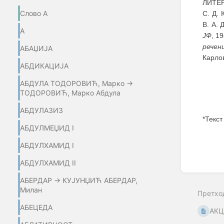
ЛИТЕР
Слово А
С. Д. 
В. А.
А
ЈФ
, 1
речен
АБАЏИЈA
Карло
АБДИКАЦИЈА
АБДУЛА ТОДОРОВИЋ, Марко →
ТОДОРОВИЋ, Марко Абдула
АБДУЛАЗИЗ
*Текст
АБДУЛМЕЏИД I
Enter
АБДУЛХАМИД I
section
select
АБДУЛХАМИД II
mode
АБЕРДАР → КУЈУНЏИЋ АБЕРДАР,
Милан
Претхо
АБЕЦЕДА
АКЦ