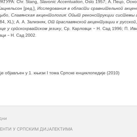
АТУРА: Chr. Stang,
Slavonic Аccentuation
, Oslo 1957; А. Пецо,
Осно
Кацнельсон [ред.],
Исследования в области сравнительной акцен
 Дыбо,
Славянская акцентология: Опыт реконструкции системы 
984, XL); А. А. Зализняк,
От праславянской акцентуации к русской
ице у српскохрватском језику
, Ср. Карловци
Н. Сад 1996; П. Ив
–
вци
Н. Сад 2002.
–
 је објављен у 1. књизи I тома Српске енциклопедије (2010)
дни
ЕНТИ У СРПСКИМ ДИЈАЛЕКТИМА