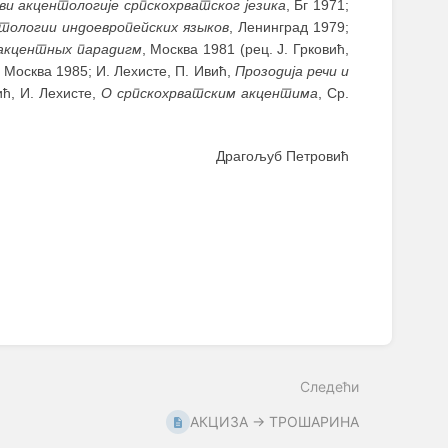
ви акцентологије српскохрватског језика
, Бг 1971;
тологии индоевропейских языков
, Ленинград 1979;
акцентных парадигм
, Москва 1981 (рец. Ј. Грковић,
, Москва 1985; И. Лехисте, П. Ивић,
Прозодија речи и
ић, И. Лехисте,
О српскохрватским акцентима
, Ср.
Драгољуб Петровић
Следећи
АКЦИЗА → ТРОШАРИНА