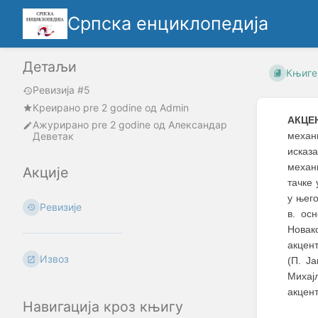
Српска енциклопедија
Детаљи
Књиге
Ревизија #5
Креирано
pre 2 godine
oд
Admin
АКЦЕ
Ажурирано
pre 2 godine
од
Александар
Деветак
механ
исказ
механ
Акције
тачке 
у њег
Ревизије
в. ос
Новак
акцент
Извоз
(П. Ја
Михај
акцент
Навигација кроз књигу