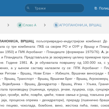
Поли
Слово А
АГРОПАНОНИЈА, ВРШАЦ
ПАНОНИЈА, ВРШАЦ
, пољопривредно-индустријски комбинат. Д
ала су три комбината: ПКБ са својим РО и ОУР у Вршцу и План
ван 1950) и ПИК Агробанат
Пландиште (формиран 1975/76).
А.
је
–
 и Пландишта. Представљала је заокружену целину примарне произ
не. Године 1981.
А.
је обухватала површину од 100.000 ха, с 
лених, а у њеном саставу налазили су се: ППК Агробанат
Пла
–
ки Ритови
Вршац, Нови Елан
Избиште, Вршачки виногради
В
–
–
–
а
Вршац, Транспорт
Вршац, Вршачки Брег
Вршац, Агрокомер
–
–
–
, Војвођанка
Вршац, Дехидратор
Вршац, Игма
Уљма, Грани
–
–
–
тала производњу (пшеница, кукуруз, јечам, луцерка, соја, сунцо
јал, грожђе, воће, поврће, цвеће, товне свиње и јунад, товљена р
, јаја, процесна опрема
дехидратори), прераду (пшенично брашно
–
тно пециво, чоколада, бомбоне, вино, жестока пића, пиво, сок