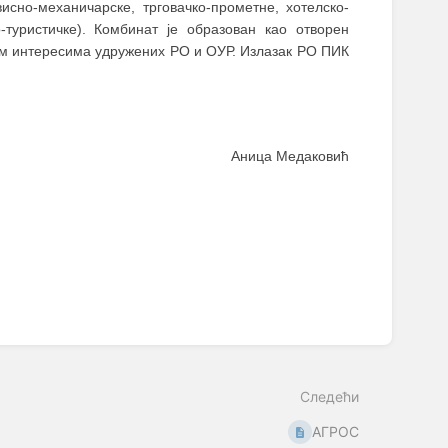
исно-механичарске, трговачко-прометне, хотелско-
-туристичке). Комбинат је образован као отворен
ким интересима удружених РО и ОУР. Излазак РО ПИК
Аница Медаковић
Следећи
АГРОС