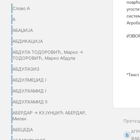
поврћ
Слово А
угост
систе
А
Агроб
АБАЏИЈA
ИЗВОР
АБДИКАЦИЈА
АБДУЛА ТОДОРОВИЋ, Марко →
ТОДОРОВИЋ, Марко Абдула
АБДУЛАЗИЗ
*Текст
АБДУЛМЕЏИД I
АБДУЛХАМИД I
Enter
АБДУЛХАМИД II
section
select
АБЕРДАР → КУЈУНЏИЋ АБЕРДАР,
mode
Милан
Претхо
АБЕЦЕДА
АГР
ФАК