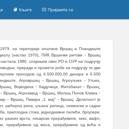
це
Књиге
Пријавите се
о 1979. на територији општине Вршац и Пландиште
дишту (настао 1970), ПИК Вршачки ритови
Вршац
–
 настaла 1980. спајањем свих РО и ОУР на подручју
водње, прераде и промета робe на подручју те две
укупним приходом од 6.500.000,00 динара и 6.500
ндиште, Агровршац
Вршац, Агроуљма
Уљма,
–
–
ршац, Војводина
Хајдучица, Житобанат
Вршац,
–
–
ц
Вршац, Агрозавод
Вршац, Милош Попов Клима
–
–
–
чар
Вршац, Пивара „1. мај"
Вршац. Делатност је
–
–
крет, шећерна репа, уљана репица, семенски и садни
иба, приплодна стока, једнодневни пилићи, бројлери,
 разних врста, пекарске прерађевине, кекс, вафл,
ови, прерађевине од меса, прерађевине од воћа и