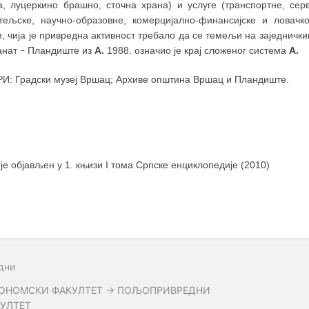
а, луцеркино брашно, сточна храна) и услуге (транспортне, серв
итељске, научно-образовне, комерцијално-финансијске и ловачко
м, чија је привредна активност требало да се темељи на заједнич
анат
Пландиште из
А.
1988. означио је крај сложеног система
А.
–
И: Градски музеј Вршац; Архиве општина Вршац и Пландиште.
 је објављен у 1. књизи I тома Српске енциклопедије (2010)
дни
ОНОМСКИ ФАКУЛТЕТ → ПОЉОПРИВРЕДНИ
УЛТЕТ