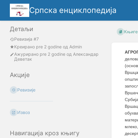
Српска енциклопедија
Детаљи
Књиге
Ревизија #7
Креирано
pre 2 godine
oд
Admin
АГРО
Ажурирано
pre 2 godine
од
Александар
Деветак
делов
(осно
Вршца
Акције
општи
запос
Ревизије
Вршач
Србиј
Вршац
Извоз
обухва
матери
млеко
Навигација кроз књигу
десер