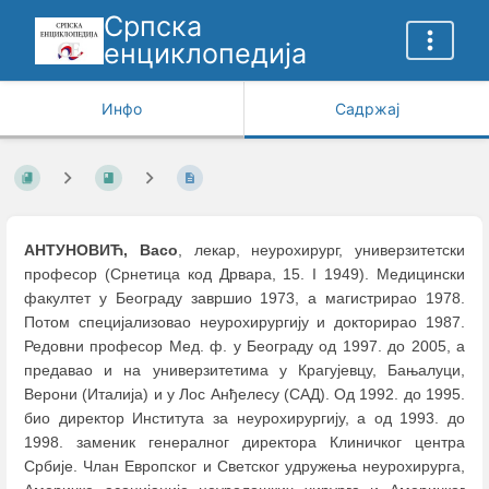
Српска
енциклопедија
Инфо
Садржај
АНТУНОВИЋ, Васо
, лекар, неурохирург, универзитетски
професор (Срнетица код Дрвара, 15. I 1949). Медицински
факултет у Београду завршио 1973, а магистрирао 1978.
Потом специјализовао неурохирургију и докторирао 1987.
Редовни професор Мед. ф. у Београду од 1997. до 2005, а
предавао и на универзитетима у Крагујевцу, Бањалуци,
Верони (Италија) и у Лос Анђелесу (САД). Од 1992. до 1995.
био директор Института за неурохирургију, а од 1993. до
1998. заменик генералног директора Клиничког центра
Србије. Члан Европског и Светског удружења неурохирурга,