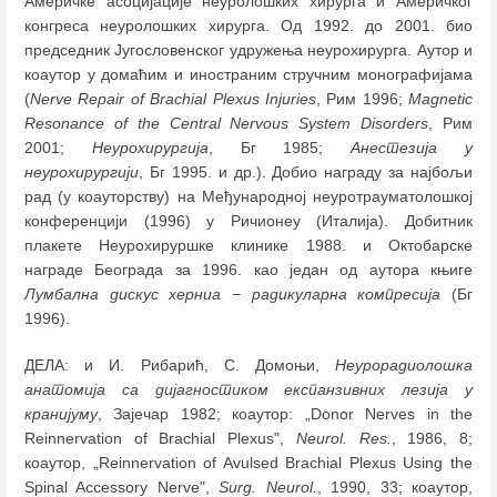
Америчке асоцијације неуролошких хирурга и Америчког
конгреса неуролошких хирурга. Од 1992. до 2001. био
председник Југословенског удружења неурохирурга. Аутор и
коаутор у домаћим и иностраним стручним монографијама
(
Nerve Repair of Brachial Plexus Injuries
, Рим 1996;
Magnetic
Resonance of the Central Nervous System Disorders
, Рим
2001;
Неурохирургија
, Бг 1985;
Анестезија у
неурохирургији
, Бг 1995. и др.). Добио награду за најбољи
рад (у коауторству) на Међународној неуротрауматолошкој
конференцији (1996) у Ричионеу (Италија). Добитник
плакете Неурохируршке клинике 1988. и Октобарске
награде Београда за 1996. као један од аутора књиге
Лумбална дискус херниа − радикуларна компресија
(Бг
1996).
ДЕЛА: и И. Рибарић, С. Домоњи,
Неурорадиолошка
анатомија са дијагностиком експанзивних лезија у
кранијуму
, Зајечар 1982; коаутор: „Donor Nerves in the
Reinnervation of Brachial Plexus",
Neurol. Res.
, 1986, 8;
коаутор, „Reinnervation of Avulsed Brachial Plexus Using the
Spinal Accessory Nerve",
Surg. Neurol.
, 1990, 33; коаутор,