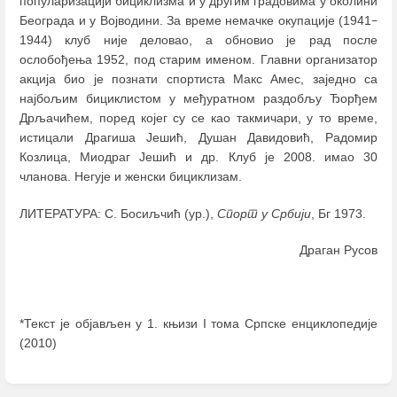
популаризацији бициклизма и у другим градовима у околини
Београда и у Војводини. За време немачке окупације (1941
–
1944) клуб није деловао, а обновио је рад после
ослобођења 1952, под старим именом. Главни организатор
акција био је познати спортиста Макс Амес, заједно са
најбољим бициклистом у међуратном раздобљу Ђорђем
Дрљачићем, поред којег су се као такмичари, у то време,
истицали Драгиша Јешић, Душан Давидовић, Радомир
Козлица, Миодраг Јешић и др. Клуб је 2008. имао 30
чланова. Негује и женски бициклизам.
ЛИТЕРАТУРА: С. Босиљчић (ур.),
Спорт у Србији
, Бг 1973.
Драган Русов
*Текст је објављен у 1. књизи I тома Српске енциклопедије
(2010)
Enter
section