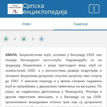
Српска
енциклопедија
Инфо
Садржај
АВАЛА
, бициклистички клуб, основан у Београду 1929. као
секција Београдског мото-клуба. Надовезујући се на
традицију бициклизма с краја претходног века, клуб се
осамосталио 1932. и у околностима развоја индустрије и
трговине бициклима допринео општем напретку овог спорта
до 1941. У зимском периоду и у време снежних падавина
клуб је приређивао у дворанама такмичења на ваљцима. По
узору на надметања двоточкаша у Француској, Италији и
другим европским земљама, и у Београду су од 1939.
организоване вишедневне етапне трке које су допринеле