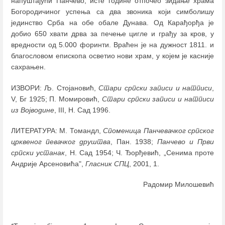
напуштајући Панчево, исте године отпочео зидање храма
Богородичиног успења са два звоника који симболишу
јединство Срба на обе обале Дунава. Од Карађорђа је
добио 650 хвати дрва за печење цигле и грађу за кров, у
вредности од 5.000 форинти. Враћен је на дужност 1811. и
благословом епископа осветио нови храм, у којем је касније
сахрањен.
ИЗВOРИ: Љ. Стојановић,
Стари српски записи и натписи
,
V, Бг 1925; П. Момировић,
Стари српски записи и натписи
из Војводине
, III, Н. Сад 1996.
ЛИТЕРАТУРА: М. Томандл,
Споменица Панчевачког српског
црквеног певачког друштва
, Пан. 1938;
Панчево и Први
српски устанак
, Н. Сад 1954; Ч. Ђорђевић, „Сенима проте
Андрије Арсеновића",
Гласник СПЦ
, 2001, 1.
Радомир Милошевић