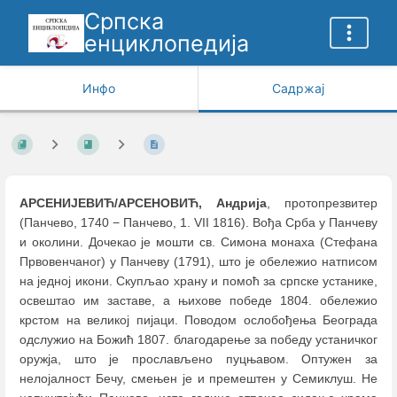
Српска
енциклопедија
Инфо
Садржај
АРСЕНИЈЕВИЋ/АРСЕНОВИЋ, Андрија
, протопрезвитер
(Панчево, 1740 − Панчево, 1. VII 1816). Вођа Срба у Панчеву
и околини. Дочекао је мошти св. Симона монаха (Стефана
Првовенчаног) у Панчеву (1791), што је обележио натписом
на једној икони. Скупљао храну и помоћ за српске устанике,
освештао им заставе, а њихове победе 1804. обележио
крстом на великој пијаци. Поводом ослобођења Београда
одслужио на Божић 1807. благодарење за победу устаничког
оружја, што је прослављено пуцњавом. Оптужен за
нелојалност Бечу, смењен је и премештен у Семиклуш. Не