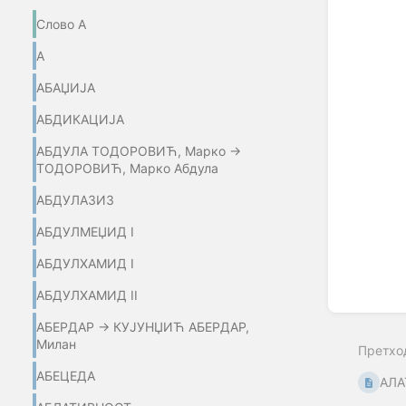
Слово А
А
АБАЏИЈA
АБДИКАЦИЈА
АБДУЛА ТОДОРОВИЋ, Марко →
ТОДОРОВИЋ, Марко Абдула
АБДУЛАЗИЗ
АБДУЛМЕЏИД I
АБДУЛХАМИД I
АБДУЛХАМИД II
АБЕРДАР → КУЈУНЏИЋ АБЕРДАР,
Милан
Претхо
АБЕЦЕДА
АЛА