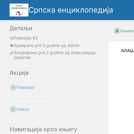
Српска енциклопедија
Детаљи
Књиге
Ревизија #2
Креирано
pre 2 godine
oд
Admin
АЛАЏ
Ажурирано
pre 2 godine
од
Александар
Деветак
Enter
section
Акције
select
mode
Ревизије
Извоз
Навигација кроз књигу