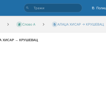
Поли
Слово А
АЛАЏА ХИСАР → КРУШЕВАЦ
А ХИСАР
→
КРУШЕВАЦ