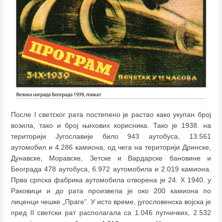
После I светског рата постепено је растао како укупан број
возила, тако и број њихових корисника. Тако је 1938. на
територији Југославије било 943 аутобуса, 13.561
аутомобил и 4.286 камиона, од чега на територији Дринске,
Дунавске, Моравске, Зетске и Вардарске бановине и
Београда 478 аутобуса, 6.972 аутомобила и 2.019 камиона.
Прва српска фабрика аутомобила отворена је 24. X 1940. у
Раковици и до рата произвела je око 200 камиона по
лиценци чешке „Праге". У исто време, југословенска војска је
пред II светски рат располагала са 1.046 путничких, 2.532