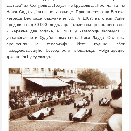
застава" из Крагујевца, „Трајал" из Крушевца, „Неопланта" из
Новог Сада и „Јавор" из Ивањице. Прва послератна Велика
награда Београда одржана је 30. IV 1967. на стази Ушће
пред више од 30.000 гледалаца. Такмичење је организовано
и наредне две године, а 1969. у категорији Формула 5
учествовао је и будући првак света Ники Лауда. Ову трку
преносила је телевизија. Исте године, због
незадовољавајуће безбедности гледалаца, међународне
трке на Ушћу су укинуте.