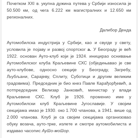
Почетком XXI в. укупна дужина путева у Србији износила је
50.500 км, од чега 6.222 км магистралних и 12.650 км
регионалних.
Далибор Денда
Аутомобилска индустрија у Србији, као и свугде у свету,
условила је појаву и развој спортског
а.
У Београду је већ
1922. основан Ауто-клуб који је 1924. иницирао оснивање
Аутомобилског клуба Краљевине СХС (обједињавао је све
ауто-клубове, односно секције у Београду, Загребу,
Љубљани, Сарајеву, Сплиту, Суботици и другим великим
градовима). Председник је био кнез Павле Карађорђевић, а
потпредседник Велизар Јанковић, министар у влади
Краљевине СХС. Клуб је 1926. променио име у
Аутомобилски клуб Краљевине Југославије. У својим
секцијама имао је 1930. око 1.700 чланова, а 1941. више од
2.000 чланова. Клуб је са својим секцијама организовао
обуку возача, ауто-трке, излете и смотре аутомобилиста и
издавао часопис
Ауто-мотор
.