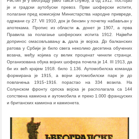
Ристић је у Београду увео такси службу, а од 1912. постојао
је и градски аутобуски превоз. Први шоферски испити,
полагани пред комисијом Министарства народне привреде,
одржани су 27. VII 1910, док је бензин у почетку набављан у
апотекама. Пропис из области
а.
донет је 1907, а прва
Правила за полагање шоферских испита 1912. Највећи
допринос омасовљавању
а.
дала је војска. До балканских
ратова у Србији је било свега неколико десетина обучених
возача, међу којима су велик проценат чинили странци.
Организована обука војних шофера почела је 14. III 1913, да
би их већ крајем 1918. било 1.136. Аутомобилска команда
формирана је 1915, а војни аутомобилски парк је до
повлачења 1915
1916. порастао на 334 возила. На
–
Солунском фронту српска војска је располагала са 144
сопствена камиона и аутомобила и преко 1.000 француских
и британских камиона и камионета.