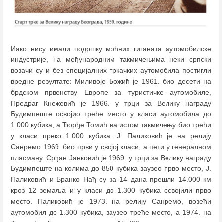
Иако нису имали подршку моћних гиганата аутомобилске
индустрије, на међународним такмичењима неки српски
возачи су и без специјалних тркачких аутомобила постигли
вредне резултате: Миливоје Божић је 1961. био десети на
брдском првенству Европе за туристичке аутомобиле,
Предраг Кнежевић је 1966. у трци за Велику награду
Будимпеште освојио треће место у класи аутомобила до
1.000 кубика, а Ђорђе Томић на истом такмичењу био трећи
у класи преко 1.000 кубика. Ј. Паликовић је на релију
Санремо 1969. био први у својој класи, а пети у генералном
пласману. Срђан Јанковић је 1969. у трци за Велику награду
Будимпеште на колима до 850 кубика заузео прво место, Ј.
Паликовић и Бранко Нађ су за 14 дана прешли 14.000 км
кроз 12 земаља и у класи до 1.300 кубика освојили прво
место. Паликовић је 1973. на релију Санремо, возећи
аутомобил до 1.300 кубика, заузео треће место, а 1974. на