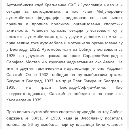
Аутомобилски клуб Краљевине СХС / Југославије имао је и
секције за мотоциклизам, а као члан Међународне
аутомобилске федерације придржавао се свих њених
правила и прописа приликом организовања спортских
активности. Чланови српских секција учествовали су у
неколико аутомобилских трка у другим деловима земље, а
прве велике трке аутомобила и мотоцикала организоване су
у Београду 1922. Аутомобилисти из Србије учествовали су
1925. на друмским тркама на траси Сарајево
Београд и
–
Сарајево
Мостар и у кружним надметањима око Авале. На
–
тим и другим такмичењима најуспешнији је био Радован
Саватић. Он је 1932. победио на аутомобилским тркама
Букурешт
Београд, 1937. на трци Праг
Букурешт
Београд и
–
–
–
1938. на траси Београд
Софија
Атина. Као
–
–
шездесетогодишњак, Саватић је победио и на трци око
Калемегдана 1939.
Прва велика аутомобилска спортска приредба на тлу Србије
одржана је 30/31. V 1930, када је Југославију посетила
колона од 36 аутомобила, чији су власници били чланови