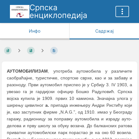
Српска
енциклопедија
Инфо
Садржај
АУТОМОБИЛИЗАМ
, употреба аутомобила у различите
саобраћајне, туристичке, спортске сврхе, као и за забаву и
разоноду. Први аутомобил приспео је у Србију 3. IV 1903, a
увезао га је гардијски официр Бошко Радуловић. Српска
војска купила је 1909. првих 10 камиона. Значајна улога у
ширењу цивилног
а.
припада инжењеру Андри Ристићу који
је, као заступник фирме „N.A.G.", од 1910. имао у Београду
гаражу, радионицу за поправку аутомобила и израду ауто-
делова и прву школу за обуку возача. До балканских ратова
приватни аутомобилски парк порастао је на око 60 возила.