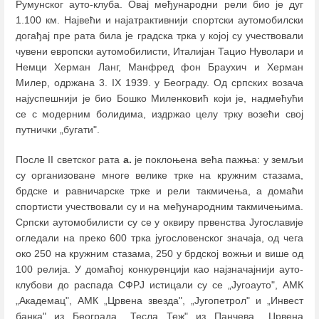
Румунског ауто-клуба. Овај међународни рели био је дуг
1.100 км. Највећи и најатрактивнији спортски аутомобилски
догађај пре рата била је градска трка у којој су учествовали
чувени европски аутомобилисти, Италијан Тацио Нуволари и
Немци Херман Ланг, Манфред фон Браухич и Херман
Милер, одржана 3. IX 1939. у Београду. Од српских возача
најуспешнији је био Бошко Миленковић који је, надмећући
се с модерним болидима, издржао целу трку возећи свој
путнички „бугати".
После II светског рата
а.
је поклоњена већа пажња: у земљи
су организоване многе велике трке на кружним стазама,
брдске и равничарске трке и рели такмичења, а домаћи
спортисти учествовали су и на међународним такмичењима.
Српски аутомобилисти су се у оквиру првенства Југославије
огледали на преко 600 трка југословенског значаја, од чега
око 250 на кружним стазама, 250 у брдској вожњи и више од
100 релија. У домаћој конкуренцији као најзначајнији ауто-
клубови до распада СФРЈ истицали су се „Југоауто", АМК
„Академац", АМК „Црвена звезда", „Југопетрол" и „Инвест
банка" из Београда, „Тесла Теж" из Панчева, „Црвена