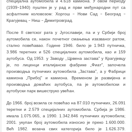
специјална аутомобила и 4.618 камиона. У овом периоду
(1939
1940) пуштен је у рад и први међународни пут са
–
асфалтним коловозом: Хоргош
Нови Сад
Београд
–
–
–
Крагујевац
Ниш
Димитровград.
–
–
После II светског рата у Југославији, па и у Србији број
аутомобила се, након почетног смањења изазваног ратом,
стално повећавао. Године 1946. било је 1.943 путничка,
3.986 теретних и 526 специјалних аутомобила, као и 159
аутобуса. Од 1953. у Заводу ,,Црвена застава" у Крагујевцу
је, по лиценци италијанске фабрике „Фиат", започела
производња путничких аутомобила „Застава", а у Фабрици
камиона „Прибој" и камиона. Временом је развијена и
производња домаћих аутобуса, па је аутомобилски и
аутобуски парк вишеструко увећан.
До 1966. број возила се повећао на 87.010 путничких, 26.091
теретни и 2.579 специјалних аутомобила. Србија је 1986.
имала 1.075.065, а 1990. 1.342.846 путничких аутомобила;
2001. укупан број аутомобила износио је преко 1.600.000.
Већ 1982. возача свих категорија било је 1.626.379.