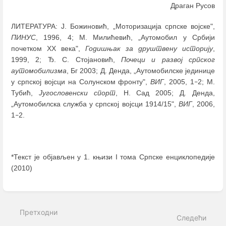
Драган Русов
ЛИТЕРАТУРА: Ј. Божиновић, „Моторизација српске војске",
ПИНУС
, 1996, 4; М. Милићевић, „Аутомобил у Србији
почетком ХХ века",
Годишњак за друштвену историју
,
1999, 2; Ђ. С. Стојановић,
Почеци и развој српског
аутомобилизма
, Бг 2003; Д. Денда, „Аутомобилске јединице
у српској војсци на Солунском фронту",
ВИГ
, 2005, 1
2; М.
–
Тубић,
Југословенски спорт
, Н. Сад 2005; Д. Денда,
„Аутомобилска служба у српској војсци 1914/15",
ВИГ
, 2006,
1
2.
–
*Текст је објављен у 1. књизи I тома Српске енциклопедије
(2010)
Enter
section
select
Претходни
mode
Следећи