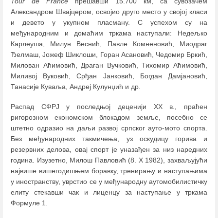
Tour de France
прешавши 15.700 км, са сувозачем
Александром Швајцером, освојио друго место у својој класи
и девето у укупном пласману. С успехом су на
међународним и домаћим тркама наступали: Недељко
Карлеуша, Милун Веснић, Павле Комненовић, Миодраг
Ђелмаш, Јожеф Шиклоши, Горан Асановић, Чедомир Бркић,
Милован Аћимовић, Драган Вучковић, Тихомир Аћимовић,
Миливој Вуковић, Срђан Јанковић, Богдан Дамјановић,
Танасије Куваља, Андреј Кулунџић и др.
Распад СФРЈ у последњој деценији XX в., праћен
ригорозном економском блокадом земље, посебно се
штетно одразио на даљи развој српског ауто-мото спорта.
Без међународних такмичења, уз оскудицу горива и
резервних делова, овај спорт је уназађен за низ наредних
година. Изузетно, Милош Павловић (8. X 1982), захваљујући
највише вишегодишњем боравку, тренирању и наступањима
у иностранству, уврстио се у међународну аутомобилистичку
елиту стекавши чак и лиценцу за наступање у тркама
Формуле 1.