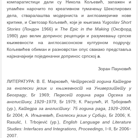
компаратистици дали су Никола Кољевић, запажен и
упамћен нарочито по креативном тумачењу Шекспирових
дела, стваралаштва модерниста и англоамеричке нове
критике, и Светозар Кољевић, који је књигама
Yugoslav Short
Stories
(Лондон 1966) и
The Epic in the Making
(Оксфорд
1980) дао велик допринос рецепцији и разумевању српске
књижевности на англосаксонском културном подручју.
Кољевићев обиман и разноврстан опус свакако представља
најзначајнији појединачни допринос српској
а
.
Зоран Пауновић
ЛИТЕРАТУРА: В. Е. Марковић,
Четрдесет година Катедре
за енглески језик и књижевност на Универзитету у
Београду
, Бг 1969;
Педесет година рада Одсека за
англистику, 1929
1979
, Бг 1979; К. Расулић, И. Трбојевић
–
(ур.),
Катедра за англистику: 75 година рада, 1929
2004
,
–
Бг 2004; А. Игњачевић,
Енглески језик у Србији
, Бг 2006; К.
Rasulić, I. Trbojević (ур.),
English Language and Literature
Studies: Interfaces and Integrations, Proceedings
, I
II, Бг 2006
–
–
2007.