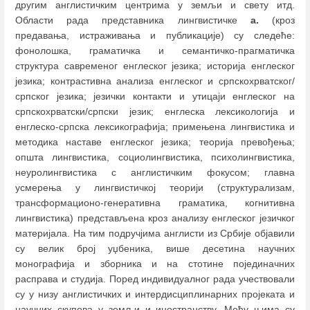
другим англистичким центрима у земљи и свету итд.
Области рада представника лингвистичке
а.
(кроз
предавања, истраживања и публикације) су следеће:
фонолошка, граматичка и семантичко-прагматичка
структура савременог енглеског језика; историја енглеског
језика; контрастивна анализа енглеског и српскохрватског/
српског језика; језички контакти и утицаји енглеског на
српскохрватски/српски језик; енглеска лексикологија и
енглеско-српска лексикографија; примењена лингвистика и
методика наставе енглеског језика; теорија превођења;
општа лингвистика, социолингвистика, психолингвистика,
неуролингвистика с англистичким фокусом; главна
усмерења у лингвистичкој теорији (структурализам,
трансформационо-генеративна граматика, когнитивна
лингвистика) представљена кроз анализу енглеског језичког
материјала. На тим подручјима англисти из Србије објавили
су велик број уџбеника, више десетина научних
монографија и зборника и на стотине појединачних
расправа и студија. Поред индивидуалног рада учествовали
су у низу англистичких и интердисциплинарних пројеката и
научних скупова у земљи и иностранству. Међу њима су