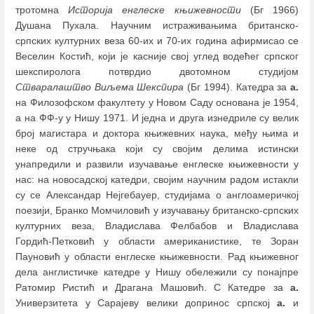
тротомна
Историја енглеске књижевности
(Бг 1966)
Душана Пухала. Научним истраживањима британско-
српских културних веза 60-их и 70-их година афирмисао се
Веселин Костић, који је касније свој углед водећег српског
шекспиролога потврдио двотомном студијом
Стваралаштво Виљема Шекспира
(Бг 1994). Катедра за
а.
на Филозофском факултету у Новом Саду основана је 1954,
а на ФФ-у у Нишу 1971. И једна и друга изнедриле су велик
број магистара и доктора књижевних наука, међу њима и
неке од стручњака који су својим делима истински
унапредили и развили изучавање енглеске књижевности у
нас: на новосадској катедри, својим научним радом истакли
су се Александар Нејгебауер, студијама о англоамеричкој
поезији, Бранко Момчиловић у изучавању британско-српских
културних веза, Владислава Фелбабов и Владислава
Гордић-Петковић у области американистике, те Зоран
Пауновић у области енглеске књижевности. Рад књижевног
дела англистичке катедре у Нишу обележили су понајпре
Ратомир Ристић и Драгана Машовић. С Катедре за
а.
Универзитета у Сарајеву велики допринос српској
а.
и