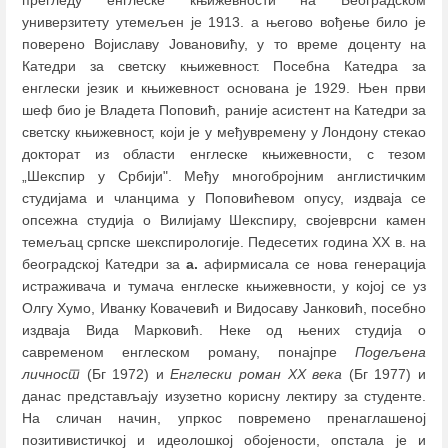
универзитету утемељен је 1913. а његово вођење било је
поверено Војиславу Јовановићу, у то време доценту на
Катедри за светску књижевност. Посебна Катедра за
енглески језик и књижевност основана је 1929. Њен први
шеф био је Владета Поповић, раније асистент на Катедри за
светску књижевност, који је у међувремену у Лондону стекао
докторат из области енглеске књижевности, с тезом
„Шекспир у Србији". Међу многобројним англистичким
студијама и чланцима у Поповићевом опусу, издваја се
опсежна студија о Вилијаму Шекспиру, својеврсни камен
темељац српске шекспирологије. Педесетих година XX в. на
београдској Катедри за
а.
афирмисала се нова генерација
истраживача и тумача енглеске књижевности, у којој се уз
Олгу Хумо, Иванку Ковачевић и Видосаву Јанковић, посебно
издваја Вида Марковић. Неке од њених студија о
савременом енглеском роману, понајпре
Подељена
личност
(Бг 1972) и
Енглески роман XX века
(Бг 1977) и
данас представљају изузетно корисну лектиру за студенте.
На сличан начин, упркос повремено пренаглашеној
позитивистичкој и идеолошкој обојености, опстала је и