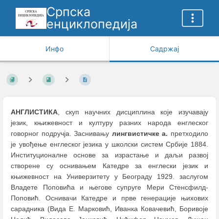
Српска
енциклопедија
Инфо
Садржај
АНГЛИСТИКА
, скуп научних дисциплина које изучавају
језик, књижевност и културу разних народа енглеског
говорног подручја. Заснивању
лингвистичке а.
претходило
је увођење енглеског језика у школски систем Србије 1884.
Институционалне основе за израстање и даљи развој
створене су оснивањем Катедре за енглески језик и
књижевност на Универзитету у Београду 1929. заслугом
Владете Поповића и његове супруге Мери Стенсфилд-
Поповић. Оснивачи Катедре и прве генерације њихових
сарадника (Вида Е. Марковић, Иванка Ковачевић, Боривоје