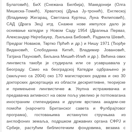
Булатовић), БиХ (Снежана Билбија), Македонији (Олга
Мишеска-Томић), Хрватској (Дуња Ју-тронић), Енглеској
(Владимир Жегарац, Светлана Куртеш, Луна Филиповић),
САД (Драга Зец) итд. Снажне нове импулсе дало је
оснивање катедри у Новом Саду 1954 (Драгиња Перваз,
Александар Нејгебауер, Љиљана Бибовић, Радмила Шевић,
Предраг Новаков, Твртко Прћић и др.) и Нишу 1971 (Ђорђе
Видановић, Слободанка Китић, Владимир Јовановић,
Татјана Пауновић, Биљана Мишић-Илић и др.). Већина ових
лингвиста такође је студирала или се усавршавала у
Београду. Само на београдској Катедри одбрањено је
(закључно са 2004) око 170 магистарских радова и око 30
докторских дисертација из области дескриптивне, теоријске
и примењене лингвистичке
а
. Укупна истраживачка и
предавачка активност на овом пољу увелико је потпомагана
иностраним стипендијама и другим врстама академ-ске
помоћи (нарочито Британског савета и Фулбрајтовог
програма), гостовањима истакнутих стручњака из
англофоних земаља, подршком државних органа СФРЈ и
Србије, растућим библиотечким фондовима, везама с