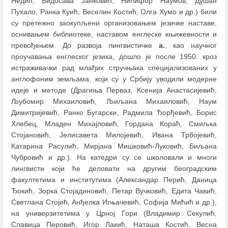
Недић, Видосава Јанковић, Нићифор Наумов, Душан
Пухало, Ранка Куић, Веселин Костић, Олга Хумо и др.) били
су претежно заокупљени организовањем језичке наставе,
оснивањем библиотеке, наставом енглеске књижевности и
превођењем. До развоја лингвистичке
а.
, као научног
проучавања енглеског језика, дошло је после 1950. кроз
истраживачки рад млађих стручњака специјализованих у
англофоним земљама, који су у Србију уводили модерне
идеје и методе (Драгиња Перваз, Ксенија Анастасијевић,
Љубомир Михаиловић, Љиљана Михаиловић, Наум
Димитријевић, Ранко Бугарски, Радмила Ђорђевић, Борис
Хлебец, Младен Михајловић, Гордана Кораћ, Смиљка
Стојановић, Јелисавета Милојевић, Ивана Трбојевић,
Катарина Расулић, Мирјана Мишковић-Луковић, Биљана
Чубровић и др.). На катедри су се школовали и многи
лингвисти који ће деловати на другим београдским
факултетима и институтима (Александар Перић, Даница
Ђокић, Зорка Стојадиновић, Петар Вучковић, Едита Чавић,
Светлана Стојић, Анђелка Игњачевић, Софија Мићић и др.),
на универзитетима у Црној Гори (Владимир Секулић,
Славица Перовић, Игор Лакић, Наташа Костић, Весна