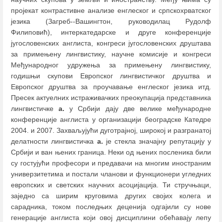
пројекат контрастивне анализе енглеског и српскохрватског
језика (Загреб--Вашингтон, руководилац Рудолф
Филиповић), интеркатедарске и друге конференције
југословенских англиста, конгреси југословенских друштава
за примењену лингвистику, научне комисије и конгреси
Међународног удружења за примењену лингвистику,
годишњи скупови Европског лингвистичког друштва и
Европског друштва за проучавање енглеског језика итд.
Пресек актуелних истраживачких преокупација представника
лингвистичке
а.
у Србији дају две велике међународне
конференције англиста у организацији београдске Катедре
2004. и 2007. Захваљујући дуготрајној, широкој и разгранатој
делатности лингвистичка
а.
је стекла значајну репутацију у
Србији и ван њених граница. Неки од њених посленика били
су гостујући професори и предавачи на многим иностраним
универзитетима и постали чланови и функционери угледних
европских и светских научних асоцијација. Ти стручњаци,
заједно са ширим круговима других својих колега и
сарадника, током последњих деценија одгајили су нове
генерације англиста који овој дисциплини обећавају лепу