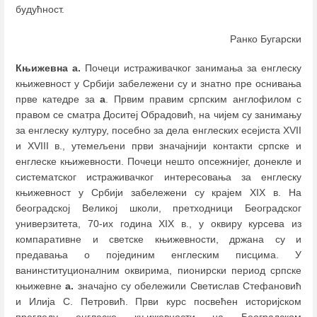
будућност.
Ранко Бугарски
Књижевна а.
Почеци истраживачког занимања за енглеску
књижевност у Србији забележени су и знатно пре оснивања
прве катедре за
а
. Првим правим српским англофилом с
правом се сматра Доситеј Обрадовић, на чијем су занимању
за енглеску културу, посебно за дела енглеских есејиста XVII
и XVIII в., утемељени први значајнији контакти српске и
енглеске књижевности. Почеци нешто опсежнијег, донекле и
систематског истраживачког интересовања за енглеску
књижевност у Србији забележени су крајем XIX в. На
београдској Великој школи, претходници Београдског
универзитета, 70-их година XIX в., у оквиру курсева из
компаративне и светске књижевности, држана су и
предавања о појединим енглеским писцима. У
ванинституционалним оквирима, пионирски период српске
књижевне
а.
значајно су обележили Светислав Стефановић
и Илија С. Петровић. Први курс посвећен историјском
прегледу енглеске књижевности на Београдском