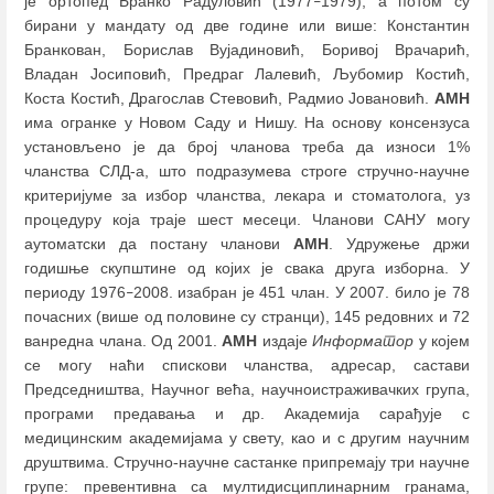
је ортопед Бранко Радуловић (1977
1979), а потом су
–
бирани у мандату од две године или више: Константин
Бранкован, Борислав Вујадиновић, Боривој Врачарић,
Владан Јосиповић, Предраг Лалевић, Љубомир Костић,
Коста Костић, Драгослав Стевовић, Радмио Јовановић.
АМН
има огранке у Новом Саду и Нишу. На основу консензуса
установљено је да број чланова треба да износи 1%
чланства СЛД-а, што подразумева строге стручно-научне
критеријуме за избор чланства, лекара и стоматолога, уз
процедуру која траје шест месеци. Чланови САНУ могу
аутоматски да постану чланови
АМН
. Удружење држи
годишње скупштине од којих је свака друга изборна. У
периоду 1976
2008. изабран је 451 члан. У 2007. било је 78
–
почасних (више од половине су странци), 145 редовних и 72
ванредна члана. Од 2001.
АМН
издаје
Информатор
у којем
се могу наћи спискови чланства, адресар, састави
Прeдседништва, Научног већа, научноистраживачких група,
програми предавања и др. Академија сарађује с
медицинским академијама у свету, као и с другим научним
друштвима. Стручно-научне састанке припремају три научне
групе: превентивна са мултидисциплинарним гранама,