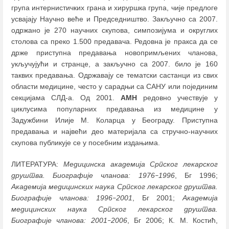
група интернистичких грана и хируршка група, чије предлоге
усвајају Научно веће и Председништво. Закључно са 2007.
одржано је 270 научних скупова, симпозијума и округлих
столова са преко 1.500 предавача. Редовна је пракса да се
држе приступна предавања новопримљених чланова,
укључујући и странце, а закључно са 2007. било је 160
таквих предавања. Одржавају се тематски састанци из свих
области медицине, често у сарадњи са САНУ или појединим
секцијама СЛД-а. Од 2001.
АМН
редовно учествује у
циклусима популарних предавања из медицине у
Задужбини Илије М. Коларца у Београду. Приступна
предавања и највећи део материјала са стручно-научних
скупова публикује се у посебним издањима.
ЛИТЕРАТУРА:
Медицинска академија Српског лекарског
друштва. Биографије чланова: 1976
1996
, Бг 1996;
–
Академија медицинских наука Српског лекарског друштва.
Биографије чланова: 1996
2001
, Бг 2001;
Академија
–
медицинских наука Српског лекарског друштва.
Биографије чланова: 2001
2006
, Бг 2006; К. М. Костић,
–