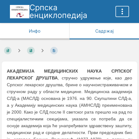
Српска
енциклопедија
Инфо
Садржај
АКАДЕМИЈА МЕДИЦИНСКИХ НАУКА СРПСКОГ
ЛЕКАРСКОГ ДРУШТВА
, стручно удружење које, као део
Српског лекарског друштва, брине о научноистраживачком и
стручном раду у области медицине. Медицинска академија
СЛД-а (МАСЛД) основана је 1976. на 90. Скупштини СЛД-а,
а у Академију медицинских наука (АМНСЛД) преименована
је 2000. Како је СЛД после II светског рата прешло на рад по
специјалистичким секцијама, указала се потреба да се
оснује академија која ће унапређивати здравствену заштиту,
медицински рад и сродне делатности. Први председник био