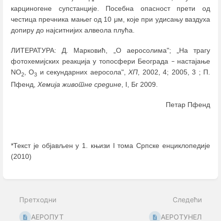
карциногене супстанције. Посебна опасност прети од
честица пречника мањег од 10 μм, које при удисању ваздуха
допиру до најситнијих алвеола плућа.
ЛИТЕРАТУРА: Д. Марковић, „О аеросолима"; „На трагу
фотохемијских реакција у топосфери Београда
настајање
–
NO
, O
и секундарних аеросола",
ХП
, 2002, 4; 2005, 3 ; П.
2
3
Пфенд,
Хемија животне средине
, I, Бг 2009.
Петар Пфенд
*Текст је објављен у 1. књизи I тома Српске енциклопедије
(2010)
Enter
section
select
Претходни
Следећи
mode
АЕРОПУТ
АЕРОТУНЕЛ