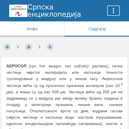
Српска
енциклопедија
Инфо
Садржај
АЕРОСОЛ
(грч. hvr: ваздух, лат.
sol(utio)
: раствор), ситнe
честицe чврстог материјала или капљице течности
суспендоване у ваздуху или у неком гасу. Аеросолне
-4
честице веће су од просечног пречника молекула (око 10
μм), а мање су од око 500 μм. Честице веће од 200 μм не
задржавају се у ваздуху јер имају велику брзину падања и
спадају у категорије прашина, кишне капи, снежне
пахуљице. Општепознате врсте су дим, издувни гасови
(чврсте честице и капљице воде, настали згрушавањем,
односно кондензацијом производа сагоревања), магла и