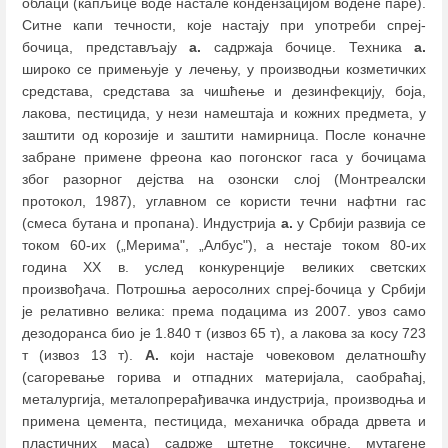
облаци (капљице воде настале кондензацијом водене паре).
Ситне капи течности, које настају при употреби спреј-
бочица, представљају
а.
садржаја бочице. Техника
а.
широко се примењује у лечењу, у производњи козметичких
средстава, средстава за чишћење и дезинфекцију, боја,
лакова, пестицида, у нези намештаја и кожних предмета, у
заштити од корозије и заштити намирница. После коначне
забране примене фреона као погонског гаса у бочицама
због разорног дејства на озонски слој (Монтреалски
протокол, 1987), углавном се користи течни нафтни гас
(смеса бутана и пропана). Индустрија
а.
у Србији развија се
током 60-их („Мерима", „Албус"), а нестаје током 80-их
година XX в. услед конкуренције великих светских
произвођача. Потрошња аеросолних спреј-бочица у Србији
је релативно велика: према подацима из 2007. увоз само
дезодоранса био је 1.840 т (извоз 65 т), а лакова за косу 723
т (извоз 13 т).
А.
који настаје човековом делатношћу
(сагоревање горива и отпадних материјала, саобраћај,
металургија, металoпрерађивачка индустрија, производња и
примена цемента, пестицида, механичка обрада дрвета и
пластичних маса) садрже штетне токсичне, мутагене