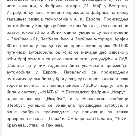
истој лиценци, у Фабрици мотора „21. Мај" у Београду.
Изграђене су нове, модерно опремљене фабрике, на нивоу
тадашњег развоја технологије у
а. и.
Европе. Производња
аутомобила у Крагујевцу брзо се повећавала, а уз сопствени
развој, током 70-их и 80-их година, уведени су нови модели
‒
Застава 101
,
Застава Југо
и
Застава Флорида
. Крајем
80-их година у Крагујевцу се производило преко 250.000
путничких аутомобила, од којих се значајан део извозио у
већи број земаља са свих континената, укључујући и САД.
„Застава" је у тим годинама била уважавани произвођач
аутомобила у Европи. Паралелно са производњом
путничких аутомобила у Крагујевцу су се производила и лака
теретна возила, по лиценци фирме „ИВЕКО", која је такође
била у саставу „ФИЈАТ-а". У Београдској фабрици „Икарус",
односно касније „Икарбус", и у Новосадској фабрици
„Необус", успешно се развијала производња аутобуса, а
више фабрика производиле су приколице за тешка
привредна возила ‒ „Гоша" из Смедеревске Паланке, ФВК из
Краљева, „Утва" из Панчева.