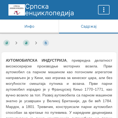
Српска
енциклопедија
Инфо
Садржај
АУТОМОБИЛСКА ИНДУСТРИЈА
, привредна делатност
високосеријске производње моторних возила. Први
аутомобил са парном машином као погонским агрегатом
направљен је у Кини, као играчка за кинеског цара, али без
могућности смештаја путника и возача. Први парни
аутомобил израдио је у Француској Кињо 1770
1771, као
–
вучно возило за топ. Развој аутомобила са парном машином
знатно је усавршен у Великој Британији, да би већ 1784.
Мардок, а 1801. Тревичик, конструисали парни аутомобил
способан за кретање по путевима. У наредним деценијама