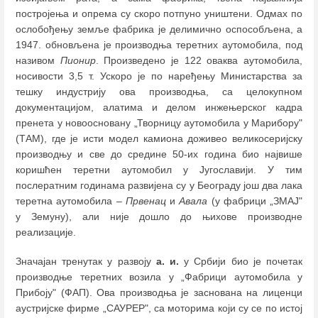
постројења и опрема су скоро потпуно уништени. Одмах по
ослобођењу земље фабрика је делимично оспособљена, а
1947. обновљена је производња теретних аутомобила, под
називом
Пионир
. Произведено је 122 оваква аутомобила,
носивости 3,5 т. Ускоро је по наређењу Министарства за
тешку индустрију ова производња, са целокупном
документацијом, алатима и делом инжењерског кадра
пренета у новоосновану „Творницу аутомобила у Марибору"
(ТАМ), где је исти модел камиона доживео великосеријску
производњу и све до средине 50-их година био највише
коришћен теретни аутомобил у Југославији. У тим
послератним годинама развијена су у Београду још два лака
теретна аутомобила ‒
Првенац
и
Авала
(у фабрици „ЗМАЈ"
у Земуну), али није дошло до њихове производне
реализације.
Значајан тренутак у развоју
а. и.
у Србији био је почетак
производње теретних возила у „Фабрици аутомобила у
Прибоју" (ФАП). Ова производња је заснована на лиценци
аустријске фирме „САУРЕР", са моторима који су се по истој