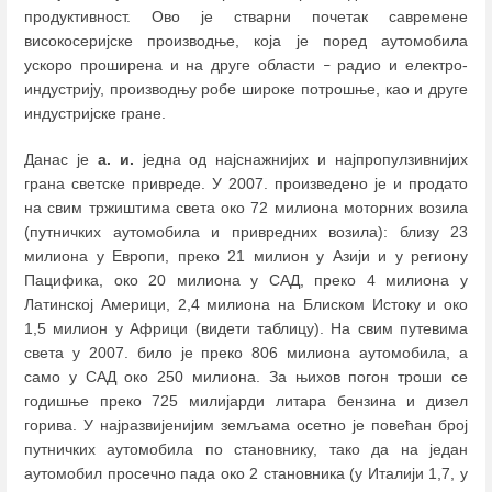
продуктивност. Ово је стварни почетак савремене
високосеријске производње, која је поред аутомобила
ускоро проширена и на друге области
радио и електро-
–
индустрију, производњу робе широке потрошње, као и друге
индустријске гране.
Данас је
а. и.
једна од најснажнијих и најпропулзивнијих
грана светске привреде. У 2007. произведено је и продато
на свим тржиштима света око 72 милиона моторних возила
(путничких аутомобила и привредних возила): близу 23
милиона у Европи, преко 21 милион у Азији и у региону
Пацифика, око 20 милиона у САД, преко 4 милиона у
Латинској Америци, 2,4 милиона на Блиском Истоку и око
1,5 милион у Африци (видети таблицу). На свим путевима
света у 2007. било је преко 806 милиона аутомобила, а
само у САД око 250 милиона. За њихов погон троши се
годишње преко 725 милијарди литара бензина и дизел
горива. У најразвијенијим земљама осетно је повећан број
путничких аутомобила по становнику, тако да на један
аутомобил просечно пада око 2 становника (у Италији 1,7, у