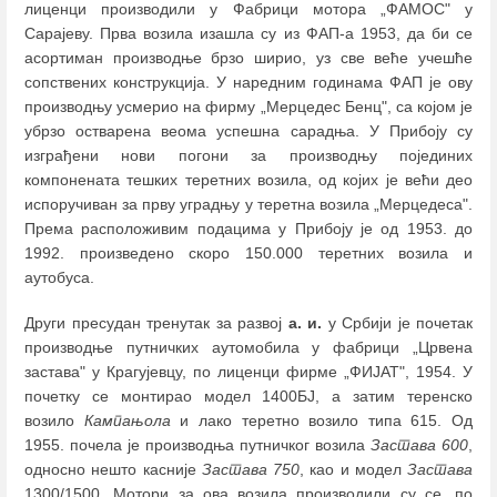
лиценци производили у Фабрици мотора „ФАМОС" у
Сарајеву. Прва возила изашла су из ФАП-а 1953, да би се
асортиман производње брзо ширио, уз све веће учешће
сопствених конструкција. У наредним годинама ФАП је ову
производњу усмерио на фирму „Мерцедес Бенц", са којом је
убрзо остварена веома успешна сарадња. У Прибоју су
изграђени нови погони за производњу појединих
компонената тешких теретних возила, од којих је већи део
испоручиван за прву уградњу у теретна возила „Мерцедеса".
Према расположивим подацима у Прибоју је од 1953. до
1992. произведено скоро 150.000 теретних возила и
аутобуса.
Други пресудан тренутак за развој
а.
и.
у Србији је почетак
производње путничких аутомобила у фабрици „Црвена
застава" у Крагујевцу, по лиценци фирме „ФИЈАТ", 1954. У
почетку се монтирао модел 1400БЈ, а затим теренско
возило
Кампањола
и лако теретно возило типа 615. Од
1955. почела је производња путничког возила
Застава 600
,
односно нешто касније
Застава
750
, као и модел
Застава
1300/1500. Мотори за ова возила производили су се, по