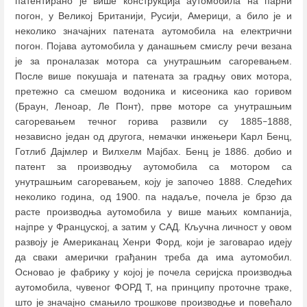
патентирано је више конструкција аутомобила на парни
погон, у Великој Британији, Русији, Америци, а било је и
неколико значајних патената аутомобила на електрични
погон. Појава аутомобила у данашњем смислу речи везана
је за проналазак мотора са унутрашњим сагоревањем.
После више покушаја и патената за градњу ових мотора,
претежно са смешом водоника и кисеоника као горивом
(Браун, Леноар, Ле Понт), прве моторе са унутрашњим
сагоревањем течног горива развили су 1885
1888,
–
независно један од другога, немачки инжењери Карл Бенц,
Готлиб Дајмлер и Вилхелм Мајбах. Бенц је 1886. добио и
патент за производњу аутомобила са мотором са
унутрашњим сагоревањем, коју је започео 1888. Следећих
неколико година, од 1900. па надаље, почела је брзо да
расте производња аутомобила у више мањих компанија,
најпре у Француској, а затим у САД. Кључна личност у овом
развоју је Американац Хенри Форд, који је заговарао идеју
да сваки амерички грађанин треба да има аутомобил.
Основао је фабрику у којој је почела серијска производња
аутомобила, чувеног ФОРД Т, на принципу проточне траке,
што је значајно смањило трошкове производње и повећало