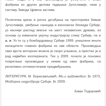
фабрика из других делова тадашње Југославије, неке у
саставу Завода Црвена застава.
Политичка криза и ратна догађања на просторима бивше
Југославије, увођење санкција и економска блокада Србије,
уз каснији распад земље на шест независних држава, из
основа су изменили укупну индустријску слику Србије, па и
а. и
. Уз то су у бомбардовању Србије 1999. уништени многи
капацитети главних фабрика из ове области. Производња
свих врста моторних возила је скоро угашена, а престао је и
рад највећих коопераната. Тек у 2009. почело је поновно
покретање производње у неким од ових фабрика, са
релативно оптимистичким предвиђањима.
ЛИТЕРАТУРА: М. Борисављевић,
Ми и аутомобил
, Бг 1973;
Моторна индустрија Србије
, Бг 2009.
Јован Тодоровић