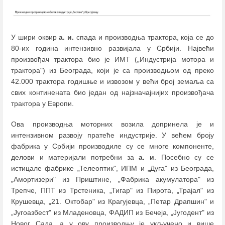
У шири оквир
а. и.
спада и производња трактора, која се до
80-их година интензивно развијала у Србији. Највећи
произвођач трактора био је ИМТ („Индустрија мотора и
трактора") из Београда, који је са производњом од преко
42.000 трактора годишње и извозом у већи број земаља са
свих континената био један од најзначајнијих произвођача
трактора у Европи.
Ова производња моторних возила допринела је и
интензивном развоју пратеће индустрије. У већем броју
фабрика у Србији производиле су се многе компоненте,
делови и материјали потребни за
а. и
. Посебно су се
истицале фабрике „Телеоптик", ИПМ и „Дуга" из Београда,
„Амортизери" из Приштине, „Фабрика акумулатора" из
Трепче, ППТ из Трстеника, „Тигар" из Пирота, „Трајал" из
Крушевца, „21. Октобар" из Крагујевца, „Петар Драпшин" и
„Југоазбест" из Младеновца, ФАДИП из Бечеја, „Југодент" из
Новог Сада, а у ову производњу је укључено и више