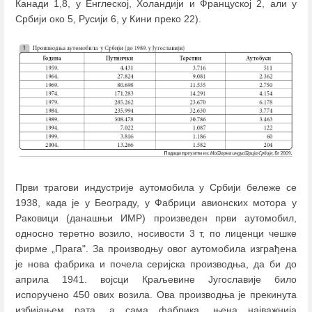
Канади 1,8, у Енглеској, Холандији и Француској 2, али у
Србији око 5, Русији 6, у Кини преко 22).
Први трагови индустрије аутомобила у Србији бележе се
1938, када је у Београду, у Фабрици авионских мотора у
Раковици (данашњи ИМР) произведен први аутомобил,
односно теретно возило, носивости 3 т, по лиценци чешке
фирме „Прага". За производњу овог аутомобила изграђена
је нова фабрика и почела серијска производња, да би до
априла 1941. војсци Краљевине Југославије било
испоручено 450 ових возила. Ова производња је прекинута
избијањем рата, а сама фабрика, њена најважнија