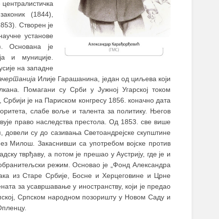
е централистичка
аконик (1844),
853). Створен је
научне установе
). Основана је
ја и муниције.
усије на западне
ачертанија
Илије Гарашанина, један од циљева који
кана. Помагани су Срби у Јужној Угарској током
 Србији је на Париском конгресу 1856. коначно дата
торитета, слабе воље и талента за политику. Његов
твује право наследства престола. Од 1853. све више
ом, довели су до сазивања Светоандрејске скупштине
кнез Милош. Закаснивши са употребом војске против
дску тврђаву, а потом је прешао у Аустрију, где је и
вобранитељски режим. Основао је „Фонд Александра
ака из Старе Србије, Босне и Херцеговине и Црне
ената за усавршавање у иностранству, који је предао
рпској, Српском народном позоришту у Новом Саду и
Опленцу.