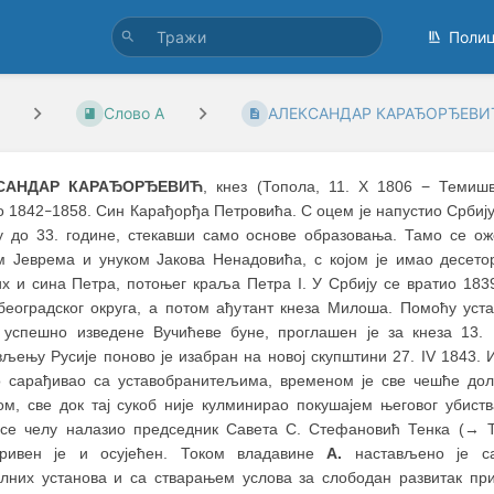
Поли
Слово А
АЛЕКСАНДАР КАРАЂОРЂЕВ
САНДАР КАРАЂОРЂЕВИЋ
, кнез (Топола, 11. X 1806 − Темишв
о 1842
1858. Син Карађорђа Петровића. С оцем је напустио Србију
–
у до 33. године, стекавши само основе образовања. Тамо се о
м Јеврема и унуком Јакова Ненадовића, с којом је имао десето
их и сина Петра, потоњег краља Петра I. У Србију се вратио 183
београдског округа, а потом ађутант кнеза Милоша. Помоћу уст
 успешно изведене Вучићеве буне, проглашен је за кнеза 13. 
љењу Русије поново је изабран на новој скупштини 27. IV 1843. И
о сарађивао са уставобранитељима, временом је све чешће дол
ом, све док тај сукоб није кулминирао покушајем његовог убиств
 се челу налазио председник Савета С. Стефановић Тенка (→ Т
кривен је и осујећен. Током владавине
А.
настављено је са
лних установа и са стварањем услова за слободан развитак при