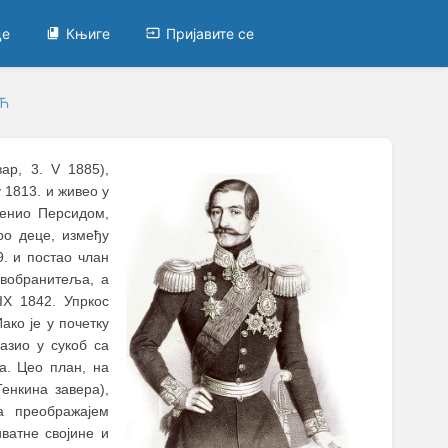
це
Књиге
Пријавите се
ИЋ
ар, 3. V 1885),
 1813. и живео у
женио Персидом,
ро деце, између
9. и постао члан
авобранитеља, а
IX 1842. Упркос
ако је у почетку
азио у сукоб са
а. Цео план, на
енкина завера),
 преображајем
ватне својине и