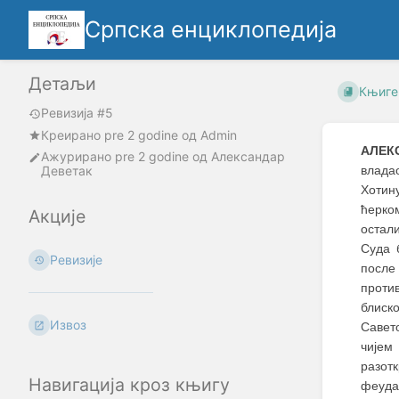
Српска енциклопедија
Детаљи
Књиге
Ревизија #5
Креирано
pre 2 godine
oд
Admin
АЛЕК
Ажурирано
pre 2 godine
од
Александар
Деветак
влада
Хотин
ћерко
Акције
остал
Суда 
Ревизије
после
против
блиск
Извоз
Савет
чијем
разот
Навигација кроз књигу
феуда