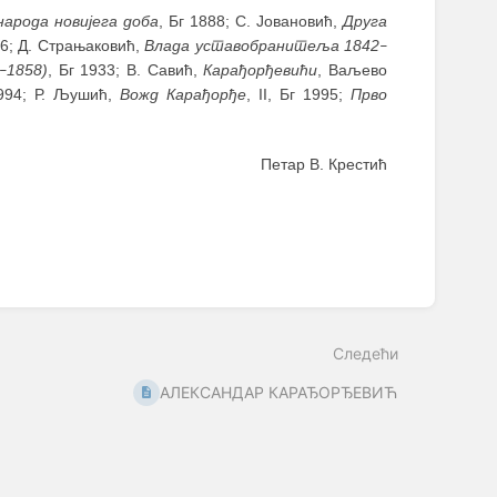
арода новијега доба
, Бг 1888; С. Јовановић,
Друга
926; Д. Страњаковић,
Влада уставобранитеља 1842
–
1858)
, Бг 1933; В. Савић,
Карађорђевићи
, Ваљево
–
1994; Р. Љушић,
Вожд Карађорђе
, II, Бг 1995;
Прво
Петар В. Крестић
Следећи
АЛЕКСАНДАР КАРАЂОРЂЕВИЋ