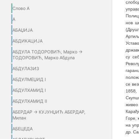
слобод
Слово А
управ
Полици
А
нов ш
(Друш
АБАЏИЈA
Артиљ
АБДИКАЦИЈА
Устав
државе
АБДУЛА ТОДОРОВИЋ, Марко →
су се
ТОДОРОВИЋ, Марко Абдула
Револ
АБДУЛАЗИЗ
гаран
положа
АБДУЛМЕЏИД I
се вез
АБДУЛХАМИД I
1858,
Скупшт
АБДУЛХАМИД II
живео
Карађ
АБЕРДАР → КУЈУНЏИЋ АБЕРДАР,
Милан
Горе, 
на уп
АБЕЦЕДА
др. Са