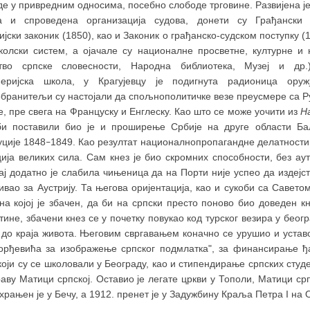
е у привредним односима, посебно слободе трговине. Развијена ј
а и спроведена организација судова, донети су Грађански з
јски законик (1850), као и Законик о грађанско-судском поступку (1
колски систем, а ојачале су националне просветне, културне и 
тво српске словесности, Народна библиотека, Музеј и др.
еријска школа, у Крагујевцу је подигнута радионица оруж
обранитељи су настојали да спољнополитичке везе преусмере са Р
, пре свега на Француску и Енглеску. Као што се може уочити из
Н
би поставили био је и проширење Србије на друге области Бал
уције 1848
1849. Као резултат националнопропагандне делатности,
–
ција великих сила. Сам кнез је био скромних способности, без ау
ј додатно је слабила чињеница да на Порти није успео да издејс
ивао за Аустрију. Та његова оријентација, као и сукоби са Савет
 на којој је збачен, да би на српски престо поново био доведен 
ине, збачени кнез се у почетку повукао код турског везира у београ
 до краја живота. Његовим свргавањем коначно се урушио и уста
орђевића за изображење српског подмлатка", за финансирање ђ
који су се школовали у Београду, као и стипендирање српских студ
раву Матици српској. Оставио је легате цркви у Тополи, Матици с
храњен је у Бечу, а 1912. пренет је у Задужбину Краља Петра I на 