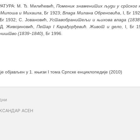
АТУРА: М. Ђ. Милићевић,
Поменик знаменитих људи у српског н
 Милоша и Михаила
, Бг 1923;
Влада Милана Обреновића
, I, Бг 1
 Бг 1932; С. Јовановић,
Уставобранитељи и њихова влада (1838
 Д. Живојиновић,
Петар I Карађорђевић. Живот и дело
, I, Бг 
ништво (1839
1840)
, Бг 1996.
–
 је објављен у 1. књизи I тома Српске енциклопедије (2010)
дни
КСАНДАР АСЕН