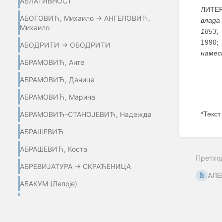
АБЛАТИВНОСТ
ЛИТЕР
АБОГОВИЋ, Михаило → АНГЕЛОВИЋ,
влада
Михаило
1853
,
1990;
АБОДРИТИ → ОБОДРИТИ
намес
АБРАМОВИЋ, Анте
АБРАМОВИЋ, Даница
АБРАМОВИЋ, Марина
АБРАМОВИЋ-СТАНОЈЕВИЋ, Надежда
*Текст
АБРАШЕВИЋ
Enter
section
АБРАШЕВИЋ, Коста
select
Претхо
mode
АБРЕВИЈАТУРА → СКРАЋЕНИЦА
АЛЕ
АВАКУМ (Лепоје)
АВАКУМ (Миланковић) →
МИЛАНКОВИЋ, Авакум