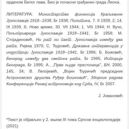
орденом Белог лава. Био је почасни грађанин града Лиона.
ЛИТЕРАТУРА:
Министарство финансија Краљевине
Југославије 1918--1938
, Бг 1938;
Политика
, 7. II 1939, 2; 14.
IX 1939, 6;
Ново време
, 30. VII 1944; 1. VIII 1944; Н. Вучо,
Пољопривреда Југославије 1918--1941
, Бг 1958; М.
Стојадиновић,
Ни рат ни пакт. Југославија између два
рата
, Ријека 1970; С. Ђуровић,
Државна интервенција у
индустрији Југославије 1918--1941
, Бг 1986; Б. Божовић,
Београд између два светска рата
, Бг 1995;
Историја
Београда
, Бг 1995; А., „Први људи престонице",
БН
, 2000,
145, 34; В. Лепојевић, „Војин Ђуричић председник
Астрономског друштва
Руђер Бошковић
",
Зборник радова
Конференције Развој астрономије код Срба
, IV, Бг 2007.
Ј. Јовановић
*Текст је објављен у 2. књизи III тома Српске енциклопедије
(2021)