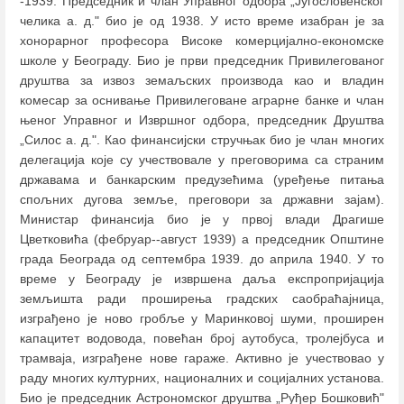
-1939. Председник и члан Управног одбора „Југословенског
челика а. д." био је од 1938. У исто време изабран је за
хонорарног професора Високе комерцијално-економске
школе у Београду. Био је први председник Привилегованог
друштва за извоз земаљских прoизвода као и владин
комесар за оснивање Привилеговане аграрне банке и члан
њеног Управног и Извршног одбора, председник Друштва
„Силос а. д.". Као финансијски стручњак био је члан многих
делегација које су учествовале у преговорима са страним
државама и банкарским предузећима (уређење питања
спољних дугова земље, преговори за државни зајам).
Министар финансија био је у првој влади Драгише
Цветковића (фебруар--август 1939) а председник Општине
града Београда од септембра 1939. до априла 1940. У то
време у Београду је извршена даља експропријација
земљишта ради проширења градских саобраћајница,
изграђено је ново гробље у Маринковој шуми, проширен
капацитет водовода, повећан број аутобуса, тролејбуса и
трамваја, изграђене нове гараже. Активно је учествовао у
раду многих културних, националних и социјалних установа.
Био је председник Астрономског друштва „Руђер Бошковић"