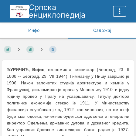
Српска
енциклопедија
Инфо
Садржај
ЂУРИЧИЋ, Војин
, економиста, министар (Београд, 23. II
1888 -- Београд, 29. VII 1944). Гимназију у Нишу завршио је
1906. Након започетих студија архитектуре и хемије у
Француској, дипломирао је права у Монпељеу 1910. и једну
годину провео у Прагу на усавршавању. Титулу доктора
политичке економије стекао је 1911. У Министарству
финансија службовао је од 1912. као чиновник, потом шеф
буџетског одсека, начелник буџетског одељења и генерални
директор Одељења државних дугова и државног кредита.
Као управник Државне хипотекарне банке радио је 1927-