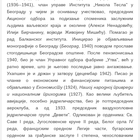
(1936--1941), члан управе Института „Никола Тесла" у
Београду у чијем је оснивању учествовао, председник
Акционог одбора за подизање споменика заслужним
људима ваљевског краја и околине (Алекси Ненадовићу,
Илији Бирчанину, војводи Живојину Мишићу). Помагао је
рад Балканског института. Иницирао је објављивање
монографије о Београду (
Београд
, 1940) поводом прославе
стогодишњице Београдске општине. После пензионисања
1940, био је члан Управног одбора фабрике „Утва", већ у
ратно време, што је његово последње јавно ангажовање.
Ухапшен је и држан у затвору (децембар 1942). Писао је
чланке о економским и финансијским питањима и
објављивао у
Економисту
(1924),
Нашој народној привреди
и националним приходима
(1927). Као велики љубитељ
авијације, посебно једриличарства, био је потпредседник
аероклуба, а од 1933. председник ваздухопловне
једриличарске групе „Девети". Одликован је орденима: Св.
Саве I реда, Југословенске круне II реда, Белог орла IV
реда, француским оредном Легије части, бугарским
орденом за грађанске заслуге I степена, чехословачким