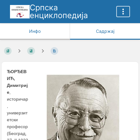
Српска
енциклопедија
Инфо
Садржај
ЂОРЂЕВ
ИЋ,
Димитриј
е
,
историчар
,
универзит
етски
професор
(Београд,