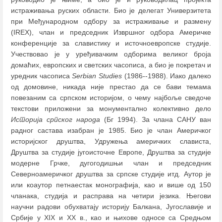
истраживања руских области. Био је делегат Универзитета
при Међународном одбору за истраживање и размену
(IREX), члан и председник Извршног одбора Америчке
конференције за славистику и источноевропске студије.
Учествовао је у уређивачким одборима великог броја
домаћих, европских и светских часописа, а био је покретач и
уредник часописа
Serbian Studies
(1986--1988). Иако далеко
од домовине, никада није престао да се бави темама
повезаним са српском историјом, о чему најбоље сведоче
текстови приложени за монументално колективно дело
Историја српског народа
(Бг 1994). За члана САНУ ван
радног састава изабран је 1985. Био је члан Америчког
историјског друштва, Удружења америчких слависта,
Друштва за студије југоисточне Европе, Друштва за студије
модерне Грчке, дугогодишњи члан и председник
Северноамеричког друштва за српске студије итд. Аутор је
или коаутор петнаестак монографија, као и више од 150
чланака, студија и расправа на четири језика. Његови
научни радови обухватају историју Балкана, Југославије и
Србије у XIX и XX в., као и њихове односе са Средњом