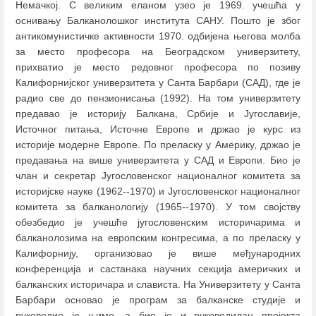
Немачкој. С великим еланом узео је 1969. учешћа у
оснивању Балканолошког института САНУ. Пошто је због
антикомунистичке активности 1970. одбијена његова молба
за место професора на Београдском универзитету,
прихватио је место редовног професора по позиву
Калифорнијског универзитета у Санта Барбари (САД), где је
радио све до пензионисања (1992). На том универзитету
предавао је историју Балкана, Србије и Југославије,
Источног питања, Источне Европе и држао је курс из
историје модерне Европе. По преласку у Америку, држао је
предавања на више универзитета у САД и Европи. Био је
члан и секретар Југословенског националног комитета за
историјске науке (1962--1970) и Југословенског националног
комитета за балканологију (1965--1970). У том својству
обезбедио је учешће југословенским историчарима и
балканолозима на европским конгресима, а по преласку у
Калифорнију, организовао је више међународних
конференција и састанака научних секција америчких и
балканских историчара и слависта. На Универзитету у Санта
Барбари основао је програм за балканске студије и
руководио је њиме, а био је и руководилац пројекта