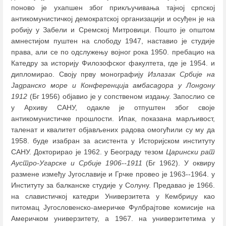
поново је ухапшен због прикључивања тајној српској
антикомунистичкој демократској организацији и осуђен је на
робију у Забели и Сремској Митровици. Пошто је општом
амнестијом пуштен на слободу 1947, наставио је студије
права, али се по одслужењу војног рока 1950. пребацио на
Катедру за историју Филозофског факултета, где је 1954. и
дипломирао. Своју прву монографију
Излазак Србије на
Јадранско море и Конференција амбасадора у Лондону
1912
(Бг 1956) објавио је у сопственом издању. Запослио се
у Архиву САНУ, одакле је отпуштен због своје
антикомунистичке прошлости. Ипак, показана марљивост,
таленат и квалитет објављених радова омогућили су му да
1958. буде изабран за асистента у Историјском институту
САНУ. Докторирао је 1962. у Београду тезом
Царински рат
Аустро-Угарске и Србије 1906--1911
(Бг 1962). У оквиру
размене између Југославије и Грчке провео је 1963--1964. у
Институту за балканске студије у Солуну. Предавао је 1966.
на славистичкој катедри Универзитета у Кембриџу као
питомац Југословенско-америчке Фулбрајтове комисије на
Америчком универзитету, а 1967. на универзитетима у