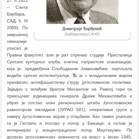
27. II 1922
-- Санта
Барбара,
САД, 5. III
2009). По
завршеној
гимназији
уписао је
Правни факултет, али је рат спречио студије. Присталица
Српског културног клуба, елитне патриотске оганизације,
која је, предвођена Слободаном Јовановићем, окупљала
водеће српске интелектуалце,
Ђ.
је с младалачким жаром
прихватио антифашистичку струју југословенске политике.
Заједно с млађим братом Михаилом на Равној гори се
прикључио јединицама генерала Драже Михаиловића и
убрзо је постао члан регионалног штаба Југословенске
равногорске омладине (ЈУРАО 501), оперативне групе у
оквиру Југословенске војске у отаџбини. Као таквог ухапсио
га је Гестапо и послао у логор у Бањици, а потом је
интерниран у концентрациони логор Маутхаузен. По
доласку југословенских комуниста на власт у јесен 1945,