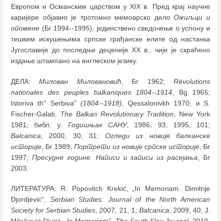
Европом и Османским царством у XIX в. Пред крај научне
каријере објавио је тротомнo мемоарско дело
Ожиљци и
опомене
(Бг 1994--1995), јединствено сведочење о успону и
тешким искушењима српске грађанске елите од настанка
Југославије до последње деценије XX в., чије је скраћено
издање штампано на енглеском језику.
ДЕЛА:
Милован Миловановић
, Бг 1962;
Révolutions
nationales des peuples balkaniques 1804--1914
, Bg 1965;
Istoriva th" Serbiva"
(1804--1918)
, Qessalonivkh 1970; и S.
Fischer-Galati,
The Balkan Revolutionary Tradition
, New York
1981; библ. у:
Годишњак САНУ
, 1986, 93; 1995, 101;
Balcanica
, 2000, 30, 31;
Огледи из новије балканске
историје
, Бг 1989;
Портрети из новије српске историје
, Бг
1997;
Пресудне године. Написи и записи из расејања
, Бг
2003.
ЛИТЕРАТУРА: R. Popovitch Krekić, „In Memoriam. Dimitrije
Djordjevic",
Serbian Studies: Journal of the North American
Society for Serbian Studies
, 2007, 21, 1;
Balcanica
, 2009, 40; J.
Milojković Djurić, „In Memoriam",
The South Slav Journal
, 2010,