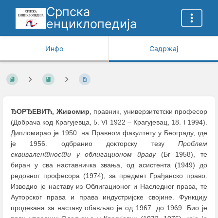
Српска
енциклопедија
Инфо
Садржај
ЂОРЂЕВИЋ, Живомир
, правник, универзитетски професор
(Добрача код Крагујевца, 5. VI 1922 ‒ Крагујевац, 18. I 1994).
Дипломирао је 1950. на Правном факултету у Београду, где
је 1956. одбранио докторску тезу
Проблем
еквивалентности у облигационом праву
(Бг 1958), те
биран у сва наставничка звања, од асистента (1949) до
редовног професора (1974), за предмет Грађанско право.
Изводио је наставу из Облигационог и Наследног права, те
Ауторског права и права индустријске својине. Функцију
продекана за наставу обављао је од 1967. до 1969. Био је