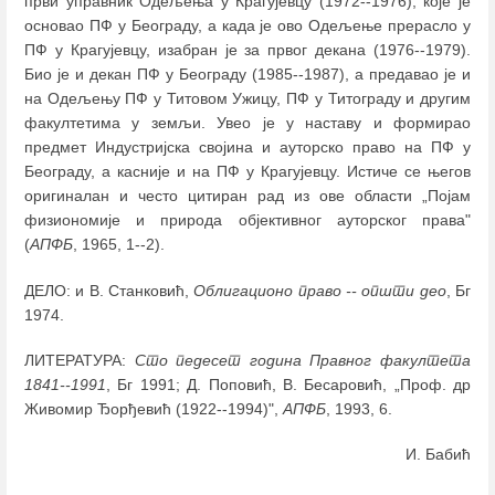
први управник Одељења у Крагујевцу (1972--1976), које је
основао ПФ у Београду, а када је ово Одељење прерасло у
ПФ у Крагујевцу, изабран је за првог декана (1976--1979).
Био је и декан ПФ у Београду (1985--1987), а предавао је и
на Одељењу ПФ у Титовом Ужицу, ПФ у Титограду и другим
факултетима у земљи. Увео је у наставу и формирао
предмет Индустријска својина и ауторско право на ПФ у
Београду, а касније и на ПФ у Крагујевцу. Истиче се његов
оригиналан и често цитиран рад из ове области „Појам
физиономије и природа објективног ауторског права"
(
АПФБ
, 1965, 1--2).
ДЕЛO: и В. Станковић,
Облигационо право -- општи део
, Бг
1974.
ЛИТЕРАТУРА:
Сто педесет година Правног факултета
1841--1991
, Бг 1991; Д. Поповић, В. Бесаровић, „Проф. др
Живомир Ђорђевић (1922--1994)",
АПФБ
, 1993, 6.
И. Бабић