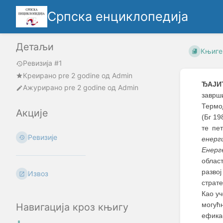
Српска енциклопедија
Детаљи
Књиге
Ревизија #1
Креирано
pre 2 godine
oд
Admin
ЂАЈИЋ
Ажурирано
pre 2 godine
од
Admin
заврш
Термод
Акције
(Бг 19
те пе
Ревизије
енерг
Енерге
област
разво
Извоз
страте
Као у
могућ
Навигација кроз књигу
ефика