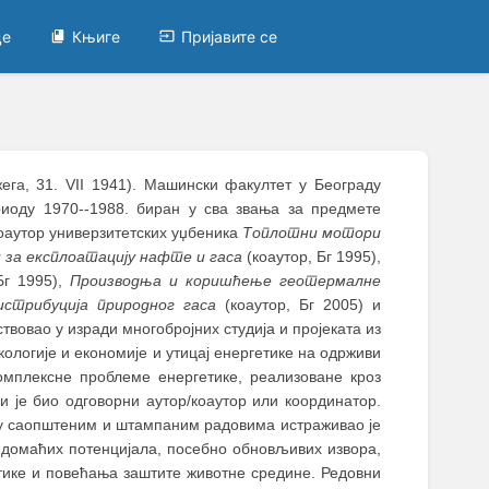
це
Књиге
Пријавите се
га, 31. VII 1941). Машински факултет у Београду
риоду 1970--1988. биран у сва звања за предмете
коаутор универзитетских уџбеника
Топлотни мотори
 за експлоатацију нафте и гаса
(коаутор, Бг 1995),
Бг 1995),
Производња и коришћење геотермалне
истрибуција природног гаса
(коаутор, Бг 2005) и
ствовао у изради многобројних студија и пројеката из
кологије и економије и утицај енергетике на одрживи
омплексне проблеме енергетике, реализоване кроз
ији је био одговорни аутор/коаутор или координатор.
 у саопштеним и штампаним радовима истраживао је
 домаћих потенцијала, посебно обновљивих извора,
тике и повећања заштите животне средине. Редовни