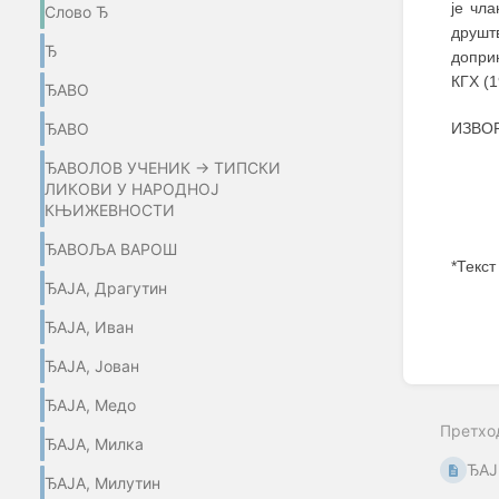
је чл
Слово Ђ
друшт
Ђ
доприн
КГХ (
ЂАВО
ИЗВОР
ЂАВО
ЂАВОЛОВ УЧЕНИК → ТИПСКИ
ЛИКОВИ У НАРОДНОЈ
КЊИЖЕВНОСТИ
ЂАВОЉА ВАРОШ
*Текст
ЂАЈА, Драгутин
Enter
ЂАЈА, Иван
section
select
ЂАЈА, Јован
mode
ЂАЈА, Медо
Претхо
ЂАЈА, Милка
ЂАЈ
ЂАЈА, Милутин