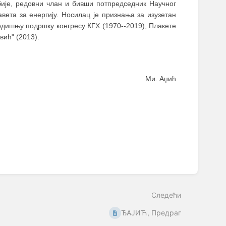
ије, редовни члан и бивши потпредседник Научног
вета за енергију. Носилац је признања за изузетан
годишњу подршку конгресу КГХ (1970--2019), Плакете
ић" (2013).
Ми. Аџић
Следећи
ЂАЈИЋ, Предраг