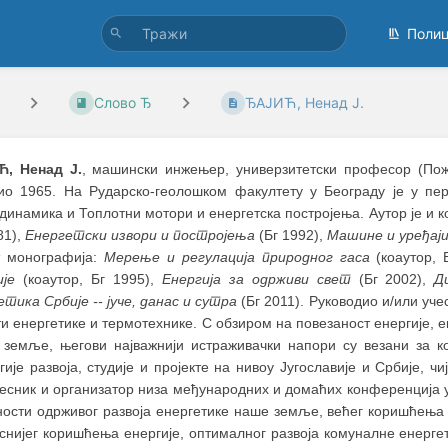
Поли
Слово Ђ
ЂАЈИЋ, Ненад Ј.
, Ненад Ј.
, машински инжењер, универзитетски професор (Поже
ио 1965. На Рударско-геолошком факултету у Београду је у пе
инамика и Топлотни мотори и енергетска постројења. Аутор је и 
81),
Енергетски извори и постројења
(Бг 1992),
Машине и уређаји
т монографија:
Мерење и регулација природног гаса
(коаутор, 
ије
(коаутор, Бг 1995),
Енергија за одрживи свет
(Бг 2002),
Д
тика Србије -- јуче, данас и сутра
(Бг 2011). Руководио и/или уче
и енергетике и термотехнике. С обзиром на повезаност енергије, е
ј земље, његови најважнији истраживачки напори су везани за к
гије развоја, студије и пројекте на нивоу Југославије и Србије, ч
чесник и организатор низа међународних и домаћих конференција
ности одрживог развоја енергетике наше земље, већег коришћења
снијег коришћења енергије, оптималног развоја комуналне енерге