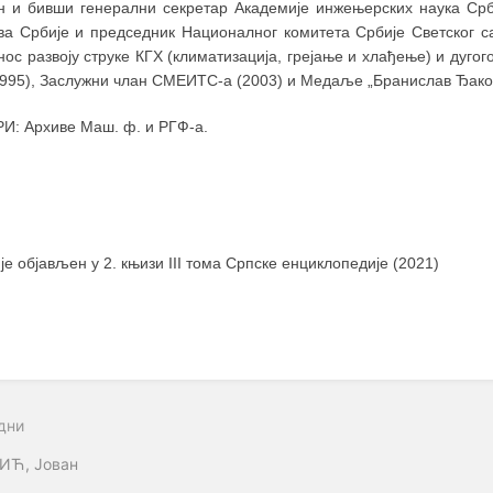
ан и бивши генерални секретар Академије инжењерских наука Срб
ва Србије и председник Националног комитета Србије Светског са
ос развоју струке КГХ (климатизација, грејање и хлађење) и дуго
1995), Заслужни члан СМЕИТС-а (2003) и Медаље „Бранислав Ђаков
И: Архиве Маш. ф. и РГФ-а.
 је објављен у 2. књизи III тома Српске енциклопедије (2021)
дни
ИЋ, Јован