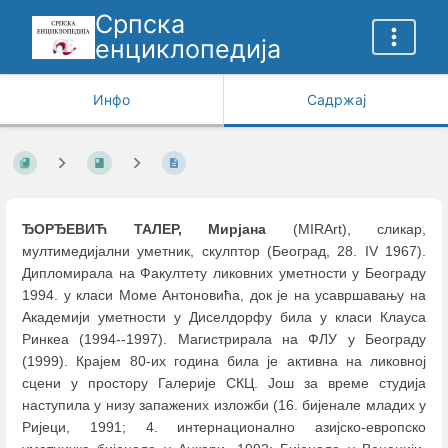
Српска
енциклопедија
Инфо
Садржај
ЂОРЂЕВИЋ ТАЛЕР, Мирјана
(MIRArt), сликар,
мултимедијални уметник, скулптор (Београд, 28. IV 1967).
Дипломирала на Факултету ликовних уметности у Београду
1994. у класи Моме Антоновића, док је на усавршавању на
Академији уметности у Диселдорфу била у класи Клауса
Ринкеа (1994--1997). Магистрирала на ФЛУ у Београду
(1999). Крајем 80-их година била је активна на ликовној
сцени у простору Галерије СКЦ. Још за време студија
наступила у низу запажених изложби (16. бијенале младих у
Ријеци, 1991; 4. интернационално азијско-европско