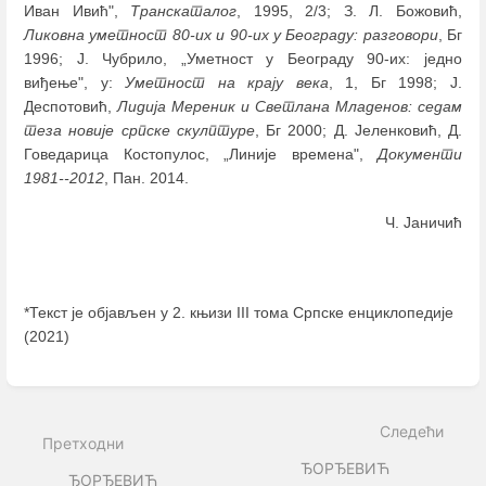
Иван Ивић",
Транскаталог
, 1995, 2/3; З. Л. Божовић,
Ликовна уметност 80-их и 90-их у Београду: разговори
, Бг
1996; J. Чубрило, „Уметност у Београду 90-их: једно
виђење", у:
Уметност на крају века
, 1, Бг 1998; J.
Деспотовић,
Лидија Мереник и Светлана Младенов: седам
теза новије српске скулптуре
, Бг 2000; Д. Јеленковић, Д.
Говедарица Костопулос, „Линије времена",
Документи
1981--2012
, Пан. 2014.
Ч. Јаничић
*Текст је објављен у 2. књизи III тома Српске енциклопедије
(2021)
Enter
section
select
Следећи
mode
Претходни
ЂОРЂЕВИЋ
ЂОРЂЕВИЋ