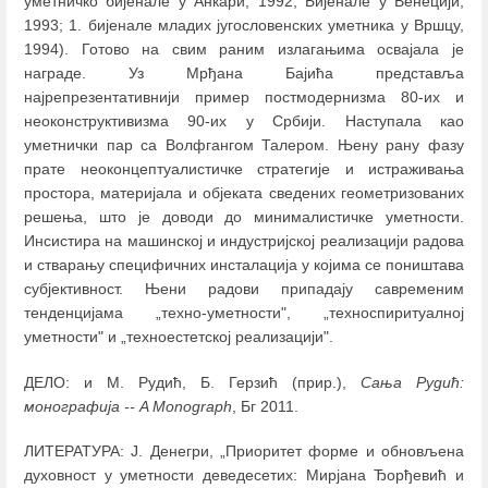
уметничко бијеналe у Анкари, 1992; Бијеналe у Венецији,
1993; 1. бијеналe младих југословенских уметника у Вршцу,
1994). Готово на свим раним излагањима освајала је
награде. Уз Мрђана Бајића представља
најрепрезентативнији пример постмодернизма 80-их и
неоконструктивизма 90-их у Србији. Наступала као
уметнички пар са Волфгангом Талером. Њену рану фазу
прате неоконцептуалистичке стратегије и истраживања
простора, материјала и објеката сведених геометризованих
решења, што је доводи до минималистичке уметности.
Инсистира на машинској и индустријској реализацији радова
и стварању специфичних инсталација у којима се поништава
субјективност. Њени радови припадају савременим
тенденцијама „техно-уметности", „техноспиритуалној
уметности" и „техноестетској реализацији".
ДЕЛO: и М. Рудић, Б. Герзић (прир.),
Сања Рудић:
монографија -- A Monograph
, Бг 2011.
ЛИТЕРАТУРА: J. Денегри, „Приоритет форме и обновљена
духовност у уметности деведесетих: Мирјана Ђорђевић и