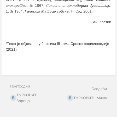
сликарства
, Бг 1967;
Ликовна енциклопедија Југославије
,
1, Зг 1984;
Галерија Матице српске
, Н. Сад 2001.
Ан. Костић
*Текст је објављен у 2. књизи III тома Српске енциклопедије
(2021)
Enter
section
select
mode
Претходни
Следећи
ЂУРКОВИЋ,
ЂУРКОВИЋ, Миша
Зорица