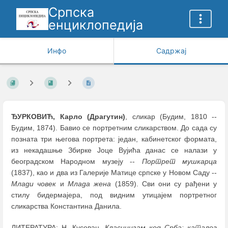
Српска
енциклопедија
Инфо
Садржај
ЂУРКОВИЋ, Карло (Драгутин)
, сликар (Будим, 1810 --
Будим, 1874). Бавио се портретним сликарством. До сада су
позната три његова портрета: један, кабинетског формата,
из некадашње Збирке Јоце Вујића данас се налази у
београдском Народном музеју --
Портрет мушкарца
(1837), кao и два из Галерије Матице српске у Новом Саду --
Млади човек
и
Млада жена
(1859). Сви они су рађени у
стилу бидермајера, под видним утицајем портретног
сликарства Константина Данила.
ЛИТЕРАТУРА: Н. Кусовац,
Класицизам код Срба: каталог