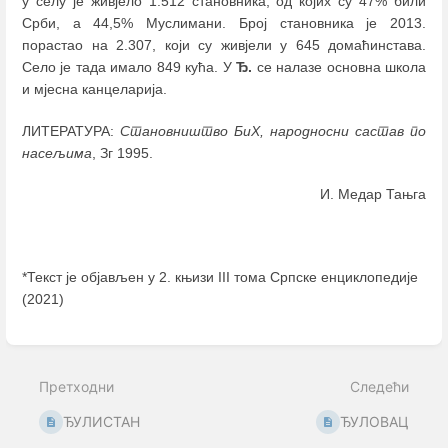
у селу је живјело 1.512 становника, од којих су 47% били
Срби, а 44,5% Муслимани. Број становника је 2013.
порастао на 2.307, који су живјели у 645 домаћинстава.
Село је тада имало 849 кућа. У
Ђ.
се налазе основна школа
и мјесна канцеларија.
ЛИТЕРАТУРА:
Становништво БиХ, народносни састав по
насељима
, Зг 1995.
И. Медар Тањга
*Текст је објављен у 2. књизи III тома Српске енциклопедије
(2021)
Enter
section
select
Претходни
Следећи
mode
ЂУЛИСТАН
ЂУЛОВАЦ