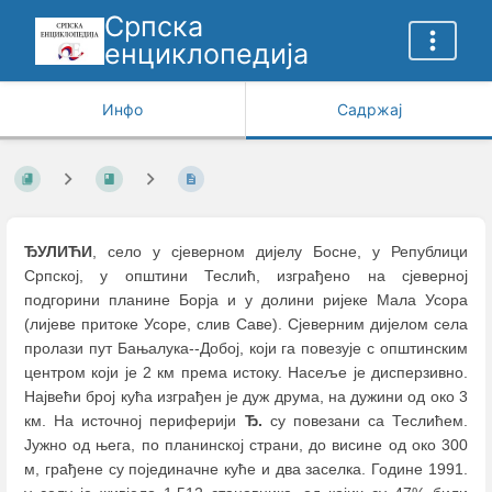
Српска
енциклопедија
Инфо
Садржај
ЂУЛИЋИ
, село у сјеверном дијелу Босне, у Републици
Српској, у општини Теслић, изграђено на сјеверној
подгорини планине Борја и у долини ријеке Мала Усора
(лијеве притоке Усоре, слив Саве). Сјеверним дијелом села
пролази пут Бањалука--Добој, који га повезује с општинским
центром који је 2 км према истоку. Насеље је дисперзивно.
Највећи број кућа изграђен је дуж друма, на дужини од око 3
км. На источној периферији
Ђ.
су повезани са Теслићем.
Јужно од њега, по планинској страни, до висине од око 300
м, грађене су појединачне куће и два заселка. Године 1991.