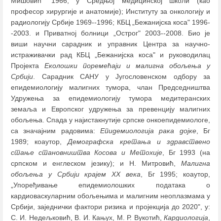
Мишовић" 1966; у Средњој медицинској школи (као
професор хирургије и анатомије); Институту за онкологију и
радиологију Србије 1969--1996; КБЦ „Бежанијска коса" 1996-
-2003. и Приватној болници „Острог" 2003--2008. Био је
виши научни сарадник и управник Центра за научно-
истраживачки рад КБЦ „Бежанијска коса" и руководилац
Пројекта
Еколошки поремећаји и малигна обољења у
Србији
. Сарадник САНУ у Југословенском одбору за
епидемиологију малигних тумора, члан Председништва
Удружења за епидемиологију тумора медитеранских
земаља и Европског удружења за превенцију малигних
обољења. Спада у најистакнутије српске онкоепидемиологе,
са значајним радовима:
Епидемиологија рака дојке
, Бг
1989; коаутор,
Демографска кретања и здравствено
стање становништва Косова и Метохије
, Бг 1993 (на
српском и енглеском језику); и Н. Митровић,
Малигна
обољења у Србији крајем XX века
, Бг 1995; коаутор,
„Упоређивање епидемиолошких података о
кардиоваскуларним обољењима и малигним неоплазмама у
Србији, заједнички фактори ризика и пројекција до 2020", у:
С. И. Недељковић, В. И. Кањух, М. Р. Вукотић,
Кардиологија
,