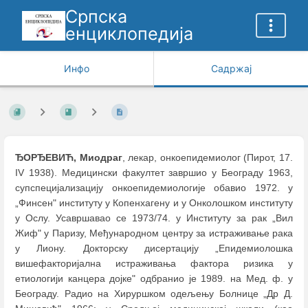
Српска
енциклопедија
Инфо
Садржај
ЂОРЂЕВИЋ, Миодраг
, лекар, онкоепидемиолог (Пирот, 17.
IV 1938). Медицински факултет завршио у Београду 1963,
супспецијализацију онкоепидемиологије обавио 1972. у
„Финсен" институту у Копенхагену и у Онколошком институту
у Ослу. Усавршавао се 1973/74. у Институту за рак „Вил
Жиф" у Паризу, Међународном центру за истраживање рака
у Лиону. Докторску дисертацију „Епидемиолошка
вишефакторијална истраживања фактора ризика у
етиологији канцера дојке" одбранио је 1989. на Мед. ф. у
Београду. Радио на Хируршком одељењу Болнице „Др Д.