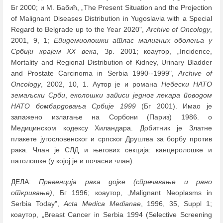
Бг 2000; и М. Бабић, „The Present Situation and the Projection
of Malignant Diseases Distribution in Yugoslavia with a Special
Regard to Belgrade up to the Year 2020",
Archive of Oncology
,
2001, 9, 1;
Епидемиолошки атлас малигних оболења у
Србији крајем XX века
, Зр. 2001; коаутор, „Incidence,
Mortality and Regional Distribution of Kidney, Urinary Bladder
and Prostate Carcinoma in Serbia 1990--1999",
Archive of
Oncology
, 2002, 10, 1. Аутор је и романа
Небески НАТО
земаљски Срби
,
еколошки записи једног лекара поводом
НАТО бомбардовања Србије 1999
(Бг 2001). Имао је
запажено излагање на Сорбони (Париз) 1986. о
Медицинском кодексу Хиландара. Добитник је Златне
плакете југословенског и српског Друштва за борбу против
рака. Члан је СЛД и његових секција: канцеролошке и
патолошке (у којој је и почасни члан).
ДЕЛА:
Превенција рака дојке (спречавање и рано
откривање)
, Бг 1996; коаутор, „Malignant Neoplasms in
Serbia Today",
Acta Medica Medianae
, 1996, 35, Suppl 1;
коаутор, „Breast Cancer in Serbia 1994 (Selective Screening