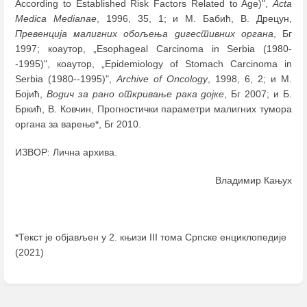
According to Established Risk Factors Related to Age)",
Acta
Medica Medianae
, 1996, 35, 1; и М. Бабић, В. Дрецун,
Превенција малигних обољења дигестивних органа
, Бг
1997; коаутор, „Esophageal Carcinoma in Serbia (1980-
-1995)", коаутор, „Epidemiology of Stomach Carcinoma in
Serbia (1980--1995)",
Archive of Oncology
, 1998, 6, 2; и М.
Бојић,
Водич за рано откривање рака дојке
, Бг 2007; и Б.
Бркић, В. Ковчин, Прогностички параметри малигних тумора
органа за варење*, Бг 2010.
ИЗВОР: Лична архива.
Владимир Кањух
*Текст је објављен у 2. књизи III тома Српске енциклопедије
(2021)
Enter
section
select