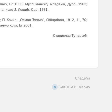
ство
, Бг 1900;
Муслиманској младежи
, Дубр. 1902;
 написао Ј. Лешић, Сар. 1971.
 7; П. Кочић, „Осман Ђикић",
Отаџбина
, 1912, 11, 70;
евни круг
, Бг 2001.
Станислав Тутњевић
Следећи
ЂИКОВИЋ, Марио