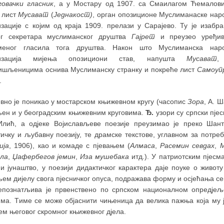
говачки гласник
, а у Мостару од 1907. са Смаилагом Ћемалов
е лист
Мусават
(
Једнакост)
, орган опозиционе Муслиманаске нар
изације с којим од краја 1909. прелази у Сарајево. Ту је изабра
ог секретара муслиманског друштва
Гајрет
и преузео уређи
меног гласила тога друштва. Након што Муслиманска нар
низација мијења опозициони став, напушта
Мусават
,
ишљеницима оснива Муслиманску странку и покреће лист
Самоуп
.
вно је поникао у мостарском књижевном кругу (часопис
Зора
, А. Ш
ен и у београдским књижевним круговима.
Ђ.
узори су српски пјес
Илић, а одјеке Војислављеве поезије преузимао је преко Шант
тичку и љубавну поезију, те драмске текстове, углавном за потр
ија
, 1906), као и комаде с пјевањем (
Алмаса
,
Расемин
севдах
,
М
ла
,
Џафербегов јемин
,
Иза мушебака
итд.). У патриотским пјесм
 и јунаштво, у поезији дидактичког карактера даје поуке о живот
ем дијелу свога пјесничког опуса, подражава форму и осјећања с
познатљива је првенствено по српском националном опредјељ
има. Tиме се може објаснити чињеница да велика пажња која му ј
ем његовог скромног књижевног дјела.