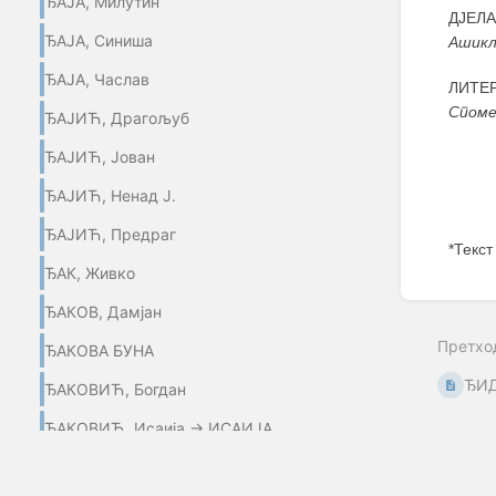
ЂАЈА, Милутин
ДЈЕЛА
ЂАЈА, Синиша
Ашикл
ЂАЈА, Часлав
ЛИТЕР
Споме
ЂАЈИЋ, Драгољуб
ЂАЈИЋ, Јован
ЂАЈИЋ, Ненад Ј.
ЂАЈИЋ, Предраг
*Текст
ЂАК, Живко
Enter
section
ЂАКОВ, Дамјан
select
Претхо
mode
ЂАКОВА БУНА
ЂИД
ЂАКОВИЋ, Богдан
ЂАКОВИЋ, Исаија → ИСАИЈА
(Ђаковић)
ЂАКОВИЋ, Петар