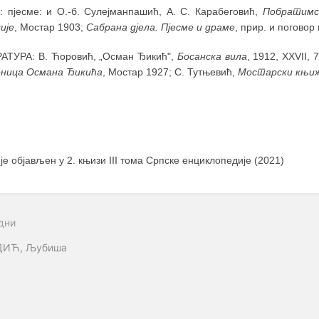
: пјесме: и О.-б. Сулејманпашић, А. С. Карабеговић,
Побратим
ије
, Мостар 1903;
Сабрана дјела. Пјесме и драме
, прир. и поговор
АТУРА: В. Ћоровић, „Осман Ђикић",
Босанска вила
, 1912, XXVII,
ница Османа Ђикића
, Мостар 1927; С. Тутњевић,
Мостарски књиж
 је објављен у 2. књизи III тома Српске енциклопедије (2021)
дни
ИЋ, Љубиша