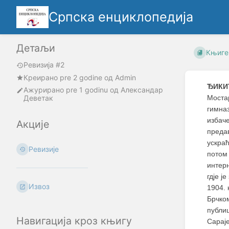
Српска енциклопедија
Детаљи
Књиге
Ревизија #2
Креирано
pre 2 godine
oд
Admin
ЂИКИ
Ажурирано
pre 1 godinu
од
Александар
Деветак
Моста
гимназ
избач
Акције
преда
ускра
Ревизије
потом
интерн
гдје ј
Извоз
1904. 
Брчко
публи
Навигација кроз књигу
Сарај