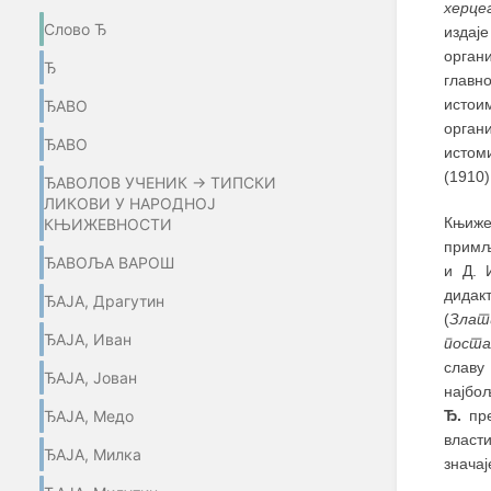
херце
Слово Ђ
издај
орган
Ђ
главн
истои
ЂАВО
орга
ЂАВО
истом
(1910)
ЂАВОЛОВ УЧЕНИК → ТИПСКИ
ЛИКОВИ У НАРОДНОЈ
Књиже
КЊИЖЕВНОСТИ
примљ
ЂАВОЉА ВАРОШ
и Д. 
дидак
ЂАЈА, Драгутин
(
Злат
ЂАЈА, Иван
поста
славу
ЂАЈА, Јован
најбољ
Ђ.
пре
ЂАЈА, Медо
власт
ЂАЈА, Милка
значај