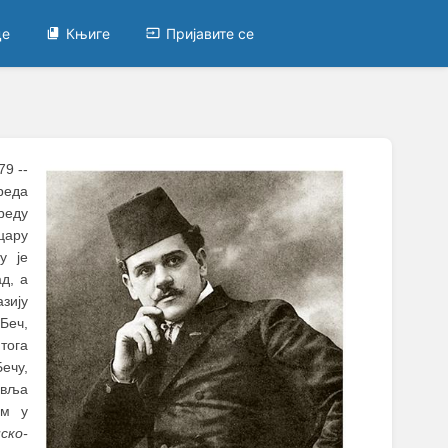
це
Књиге
Пријавите се
79 --
реда
реду
цару
у је
д, а
зију
Беч,
 тога
ечу,
авља
ем у
ско-