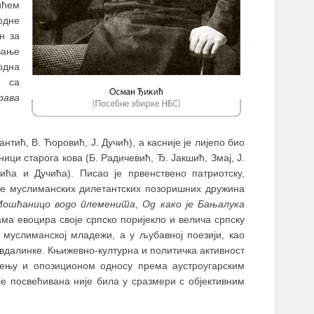
ићем
одне
н за
вање
одна
 са
рава
антић, В. Ћоровић, Ј. Дучић), а касније је лијепо био
ници старога кова (Б. Радичевић, Ђ. Јакшић, Змај, Ј.
ића и Дучића). Писао је првенствено патриотску,
ебе муслиманских дилетантских позоришних дружина
ошћаницо водо племенита
,
Од како је Бањалука
ама евоцира своје српско поријекло и велича српску
у муслиманској младежи, а у љубавној поезији, као
евдалинке. Књижевно-културна и политичка активност
ењу и опозиционом односу према аустроугарским
е посвећивана није била у сразмери с објективним