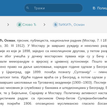
Поли
Слово Ђ
ЂИКИЋ, Осман
Ћ, Осман
, пјесник, публициста, национални радник (Мостар, 7. I 18
р, 30. III 1912). У Мостару је завршио руждију и неколико раз
ије из које је 1898, заједно са неколицином другова, у петом раз
ен због учешћа у дочеку мостарских првака који су у Бечу 
вали меморандум о вјерској и црквеној аутономији. Пошто м
ћено право на даље школовање, наредне године одлази у Београ
 у Цариград, гдје 1899. похађа познату „Султанију" -- гимна
атског типа. Идуће године враћа се у Београд, а потом одлази у 
е завршио школовање на Трговачкој академији (1900--1903). Послије
као чиновник је службовао у банкама и штедионицама у Београду, Б
м, те у Бијељини, Сарајеву и Мостару. Политичку активност наст
цистичким радом: са пјесником Омер-бегом Сулејманбеговић
еву покреће 1906. опозиционо муслиманско гласило
Босан