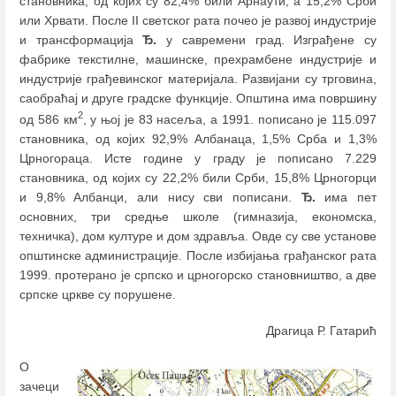
становника, од којих су 82,4% били Арнаути, а 15,2% Срби
или Хрвати. После II светског рата почео је развој индустрије
и трансформација
Ђ.
у савремени град. Изграђене су
фабрике текстилне, машинске, прехрамбене индустрије и
индустрије грађевинског материјала. Развијани су трговина,
саобраћај и друге градске функције. Општина има површину
2
од 586 км
, у њој је 83 насеља, а 1991. пописано је 115.097
становника, од којих 92,9% Албанаца, 1,5% Срба и 1,3%
Црногораца. Исте године у граду је пописано 7.229
становника, од којих су 22,2% били Срби, 15,8% Црногорци
и 9,8% Албанци, али нису сви пописани.
Ђ.
има пет
основних, три средње школе (гимназија, економска,
техничка), дом културе и дом здравља. Овде су све установе
општинске администрације. После избијања грађанског рата
1999. протерано је српско и црногорско становништво, а две
српске цркве су порушене.
Драгица Р. Гатарић
О
зачеци