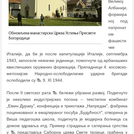
Великој
Албанији,
формира
ној под
патронат
ом
фашисти
чке
Италије, да би је после капитулације Италије, септембра
1943, запоселе немачке јединице, помогнуте од арбанашких
квислиншких оружаних формација. Припадници 4. косовско-
метохијске Народно-ослободилачке ударне бригаде
ослободили су
Ђ.
9. XI 1944.
После II светског рата
Ђ.
бележи убрзани развој. Подигнуто
је неколико индустријских погона -- текстилни комбинат
„Емин Дураку", конфекција и трикотажа „Напредак", фабрика
поцинкованог и емајлираног посуђа „Будућност"; отворена је
Виша педагошка школа, подигнута је модерна болница са
домом здравља итд. Пример страдања и сатирања српства
у
Ђ.
представља Саборна црква Свете тројице, грађена у