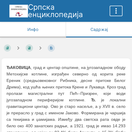
Српска
енциклопедија
Инфо
Садржај
ЂАКОВИЦА
, град и центар општине, на југозападном ободу
Метохијске котлине, изграђен северно од корита реке
Ереник (средњовековног Рибника, десне притоке Белог
Дрима), код ушћа њених притока Крене и Лукавца. Кроз град
пролази магистрални пут Пећ--Призрен, који води
југозападном периферијом котлине.
Ђ.
је локални
гравитациони центар. Ово је старо насеље, а у XVII в. село
је прерасло у град с именом Јаково. Формирана је чаршија
са текијама и џамијама. Између два светска рата овде је
било око 400 занатских радњи, а 1921. град је имао 14.293