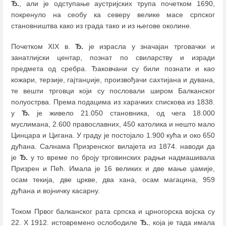
Ђ.
, али је одступање аустријских трупа почетком 1690,
покренуло на сеобу ка северу велике масе српског
становништва како из града тако и из његове околине.
Почетком XIX в.
Ђ.
је израсла у значајан трговачки и
занатлијски центар, познат по свиларству и изради
предмета од сребра. Ђаковчани су били познати и као
кожари, терзије, гајтанџије, произвођачи сахтијана и дувана,
те вешти трговци који су пословали широм Балканског
полуострва. Према подацима из харачких спискова из 1838.
у
Ђ.
је живело 21.050 становника, од чега 18.000
муслимана, 2.600 православних, 450 католика и нешто мало
Цинцара и Цигана. У граду је постојало 1.900 кућа и око 650
дућана. Салнама Призренског вилајета из 1874. наводи да
је
Ђ.
у то време по броју трговинских радњи надмашивала
Призрен и Пећ. Имала је 16 великих и две мање џамије,
осам текија, две цркве, два хана, осам магацина, 959
дућана и војничку касарну.
Током Првог балканског рата српска и црногорска војска су
22. X 1912. истовремено ослободиле
Ђ.
, која је тада имала