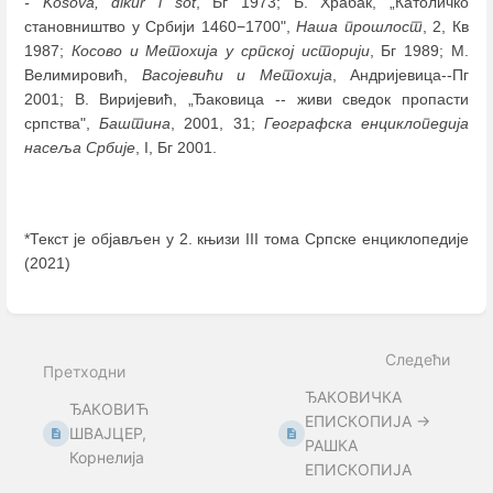
- Kosova, dikur i sot
, Бг 1973; Б. Храбак, „Католичко
становништво у Србији 1460−1700",
Наша прошлост
, 2, Кв
1987;
Косово и Метохија у српској историји
, Бг 1989; М.
Велимировић,
Васојевићи и Метохија
, Андријевица--Пг
2001; В. Виријевић, „Ђаковица -- живи сведок пропасти
српства",
Баштина
, 2001, 31;
Географска енциклопедија
насеља Србије
, I, Бг 2001.
*Текст је објављен у 2. књизи III тома Српске енциклопедије
(2021)
Enter
section
select
Следећи
mode
Претходни
ЂАКОВИЧКА
ЂАКОВИЋ
ЕПИСКОПИЈА →
ШВАЈЦЕР,
РАШКА
Корнелија
ЕПИСКОПИЈА