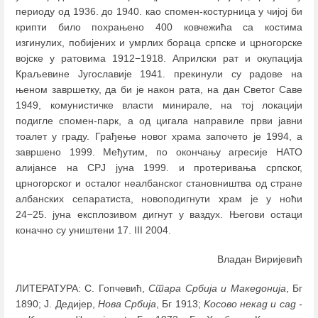
периоду од 1936. до 1940. као спомен-костурница у чијој би
крипти било похрањено 400 ковчежића са костима
изгинулих, побијених и умрлих бораца српске и црногорске
војске у ратовима 1912−1918. Априлски рат и окупација
Краљевине Југославије 1941. прекинули су радове на
њеном завршетку, да би је након рата, на дан Светог Саве
1949, комунистичке власти минирале, на тој локацији
подигле спомен-парк, а од цигала направиле први јавни
тоалет у граду. Грађење новог храма започето је 1994, а
завршено 1999. Међутим, по окончању агресије НАТО
алијансе на СРЈ јуна 1999. и протеривања српског,
црногорског и осталог неалбанског становништва од стране
албанских сепаратиста, новоподигнути храм је у ноћи
24−25. јуна експлозивом дигнут у ваздух. Његови остаци
коначно су уништени 17. III 2004.
Владан Виријевић
ЛИТЕРАТУРА: С. Гопчевић,
Стара Србија и Македонија
, Бг
1890; Ј. Дедијер,
Нова Србија
, Бг 1913;
Kосово некад и сад -