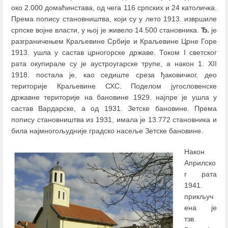
око 2.000 домаћинстава, од чега 116 српских и 24 католичка.
Према попису становништва, који су у лето 1913. извршиле
српске војне власти, у њој је живело 14.500 становника.
Ђ.
jе
разграничењем Краљевине Србије и Краљевине Црне Горе
1913. ушла у састав црногорске државе. Током I светског
рата окупирале су је аустроугарске трупе, а након 1. XII
1918. постала је, као седиште среза ђаковичког, део
територије Краљевине СХС. Поделом југословенске
државне територије на бановине 1929. најпре је ушла у
састав Вардарске, а од 1931. Зетске бановине. Према
попису становништва из 1931, имала је 13.772 становника и
била најмногољудније градско насеље Зетске бановине.
Након
Априлско
г рата
1941.
прикључ
ена је
тзв.