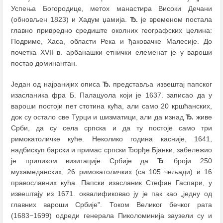
Успења Богородице, метох манастира Високи Дечани
(обновљен 1823) и Хадум џамија.
Ђ.
је временом постала
главно привредно средиште околних географских целина:
Подриме, Хаса, области Река и ђаковачке Малесије. До
почетка XVII в. арбанашки етнички елеменат је у вароши
постао доминантан.
Један од најранијих описа
Ђ.
представља извештај папског
изасланика фра Б. Палацуола који је 1637. записао да у
вароши постоји пет стотина кућа, али само 20 кршћанских,
док су остало све Турци и шизматици, али да изнад
Ђ.
живе
Срби, да су села српска и да ту постоје само три
римокатоличке куће. Неколико година касније, 1641,
надбискуп барски и примас српски Ђорђе Бјанки, забележио
је приликом визитације Србије да
Ђ
. броји 250
мухамеданских, 26 римокатоличких (са 105 чељади) и 16
православних кућа. Папски изасланик Стефан Гаспари, у
извештају из 1671. оквалификовао ју је пак као „једну од
главних вароши Србије". Током Великог бечког рата
(1683−1699) одреди генерала Пиколоминија заузели су и