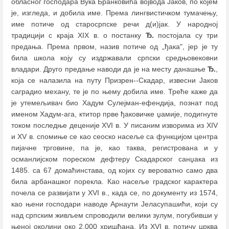
обласног господара Вука Бранковића војвода Јаков, по којем
је, изгледа, и добила име. Према лингвистичком тумачењу,
име потиче од старосрпске речи д(и)јак. У народној
традицији с краја ХIX в. о постанку
Ђ.
постојала су три
предања. Према првом, назив потиче од „ђака", јер је ту
била школа коју су издржавали српски средњовековни
владари. Друго предање наводи да је на месту данашње
Ђ.
,
која се налазила на путу Призрен--Скадар, извесни Јаков
саградио механу, те је по њему добила име. Треће каже да
је утемељивач био Хадум Сулејман-ефендија, познат под
именом Хадум-ага, ктитор прве ђаковичке џамије, подигнуте
током последње деценије XVI в. У писаним изворима из XIV
и XV в. спомиње се као сеоско насеље са функцијом центра
пијачне трговине, па је, као таква, регистрована и у
османлијском пореском дефтеру Скадарског санџака из
1485. са 67 домаћинстава, од којих су вероватно само два
била арбанашког порекла. Као насеље градског карактера
почела се развијати у XVI в., када се, по документу из 1574,
као њени господари наводе Арнаути Јеласупашићи, који су
над српским живљем спроводили велики зулум, погубивши у
њеној околини око 2.000 хришћана. Из XVI в. потичу црква