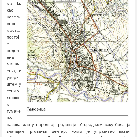
ма
Ђ.
као
насељ
еног
места,
постој
е
подељ
ена
мишљ
ења, с
упори
штем у
етимо
лошко
м
тумаче
њу
назива или у народној традицији. У средњем веку била је
значајан трговачки центар, којим је управљао вазал