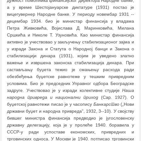
дужност помоћника финансијског директора Народне банке,
а у време Шестојануарске диктатуре (1931) постао је
вицегувернер Народне банке. У периоду новембар 1931 --
децембар 1934. био је министар финансија у владама
Петра Живковића, Војислава Д. Маринковића, Милана
Сршкића и Николе Т. Узуновића. Као министар финансија
активно је учествовао у закључењу стабилизационог зајма и
у изради Закона и Статута о Народној банци и Закона о
стабилизацији динара (1931), којим је уведено златно
важење и извршена законска стабилизација динара. При
састављању буџета тежио је смањењу расхода ради
обезбеђења буџетске равнотеже у тешким привредним
условима. Био је председник Управног одбора Београдске
задруге. Учествовао је у изради колективне студије
Наша
народна привреда и национални приход
(Сар. 1927). О
буџетској равнотежи писао је у часопису
Банкарство
(„Нови
државни буџет и народна привреда", 1932, 3--10). У својству
бившег министра финансија предводио је југословенску
државну делегацију, која је у пролеће 1940. боравила у
СССР-у ради успоставе економских, привредних и
трговинских односа. У Москви је 1940. потписао трговински