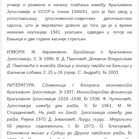
уговор о размени и начину плаћања између Краљевине
Југославије и СССР-а током 1940/41, што је био увод у
успостављању југословенско-совјетских дипломатских
односа, што је вероватно довело до тога да је у време
немачке окупације 1941. ухапшен, одведен у логор на
Бањици и две године касније стрељан.
ИЗВОРИ: Ж. Аврамовски,
Британци о Краљевини
Југославији
, II, Зг 1986; В. Д. Павловић,
Дневник Владислава
Д. Павловића о животу таоца у логору смрти на Бањици у
таочким собама 3, 25 и 26
(прир. С. Андрић), Бг 2003.
ЛИТЕРАТУРА:
Споменица I Конгреса економиста
Краљевине Југославије
, Зг 1937;
Министарство финансија
Краљевине Југославије 1918--1938
, Бг 1938; Ф. Чулиновић,
Југославија између два рата
, II, Бг 1961; М. M.
Стојадиновић,
Ни рат ни пакт: Југославија између два
рата
, Ријека 1970; Д. Јовановић,
Људи, људи... Медаљони
56 умрлих савременика
, I, Бг 1973; О. Благојевић,
Економска мисао у Србији до Другог светског рата
, Бг