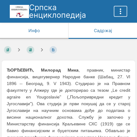
Српска
енциклопедија
Инфо
Садржај
ЂОРЂЕВИЋ, Милорад Мика
, правник, министар
финансија, вицегувернер Народне банке (Шабац, 27. VI
1896 -- Београд, 9. V 1943). Студирао је на Правном
факултету у Алжиру где је докторирао са тезом „Le credit
agraire en Yougoslavie" („Пољопривредни кредит у
Југославији"). Ова студија је први покушај да се у старој
Југославији на научним основама дође до података о
висини националног дохотка. Службу је започео у
Министарству финансија Краљевине СХС (1919) где се
бавио финансијским и буџетским питањима. Обављао је