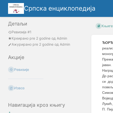
Српска енциклопедија
Детаљи
Књиге
Ревизија #1
Креирано
pre 2 godine
oд
Admin
ЂОРЂ
Ажурирано
pre 2 godine
од
Admin
реали
моногр
Акције
Према
јаван
Ревизије
Награ
До рас
се до
повељ
Извоз
Симови
Војво
Лукић,
Навигација кроз књигу
П. Пиј