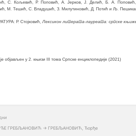
ић, С. Кољевић, Р. Поповић, А. Јерков, Ј. Делић, Б. А. Поповић
ић, М. Тешић, С. Владушић, З. Милутиновић, Д. Потић и Љ. Пешик
АТУРА: Р. Стојковић,
Лексикон литерата-лауреата: српске књиже
 је објављен у 2. књизи III тома Српске енциклопедије (2021)
дни
ЂЕ ГРЕБЉАНОВИЋ → ГРЕБЉАНОВИЋ, Ђорђе