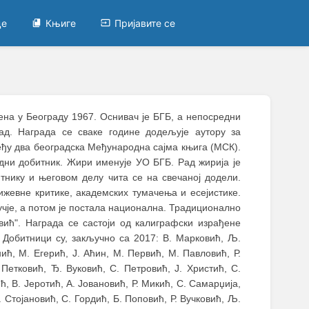
це
Књиге
Пријавите се
љена у Београду 1967. Оснивач је БГБ, а непосредни
д. Награда се сваке године додељује аутору за
међу два београдска Међународна сајма књига (МСК).
дни добитник. Жири именује УО БГБ. Рад жирија је
тнику и његовом делу чита се на свечаној додели.
жевне критике, академских тумачења и есејистике.
учје, а потом је постала национална. Традиционално
ић". Награда се састоји од калиграфски израђене
 Добитници су, закључно са 2017: В. Марковић, Љ.
ић, М. Егерић, Ј. Аћин, М. Первић, М. Павловић, Р.
Петковић, Ђ. Вуковић, С. Петровић, Ј. Христић, С.
ћ, В. Јеротић, А. Јовановић, Р. Микић, С. Самарџија,
. Стојановић, С. Гордић, Б. Поповић, Р. Вучковић, Љ.