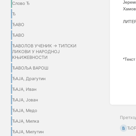
Јерем
Слово Ђ
Хамов
Ђ
ЛИТЕР
ЂАВО
ЂАВО
ЂАВОЛОВ УЧЕНИК → ТИПСКИ
ЛИКОВИ У НАРОДНОЈ
КЊИЖЕВНОСТИ
*Текст
ЂАВОЉА ВАРОШ
Enter
section
ЂАЈА, Драгутин
select
mode
ЂАЈА, Иван
ЂАЈА, Јован
ЂАЈА, Медо
Претхо
ЂАЈА, Милка
ЂОР
ЂАЈА, Милутин