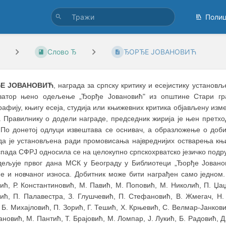
Поли
Слово Ђ
ЂОРЂЕ ЈОВАНОВИЋ
Е ЈОВАНОВИЋ
, награда за српску критику и есејистику установ
затор њено одељење „Ђорђе Јовановић" из општине Стари гра
афију, књигу есеја, студија или књижевних критика објављену из
 Правилнику о додели награде, председник жирија је њен претхо
. По донетој одлуци извештава се оснивач, а образложење о доби
да је установљена ради промовисања највреднијих остварења књи
пада СФРЈ односила се на целокупно српскохрватско језичко подр
дељује првог дана МСК у Београду у Библиотеци „Ђорђе Јованов
е и новчаног износа. Добитник може бити награђен само једном.
ћ, Р. Константиновић, М. Павић, М. Поповић, М. Николић, П. Џаџ
дић, П. Палавестра, З. Глушчевић, П. Стефановић, В. Жмегач, Н. 
 Б. Михајловић, П. Зорић, Г. Тешић, Х. Крњевић, С. Велмар-Јанкови
ановић, М. Пантић, Т. Брајовић, М. Ломпар, Ј. Лукић, Б. Радовић, Д