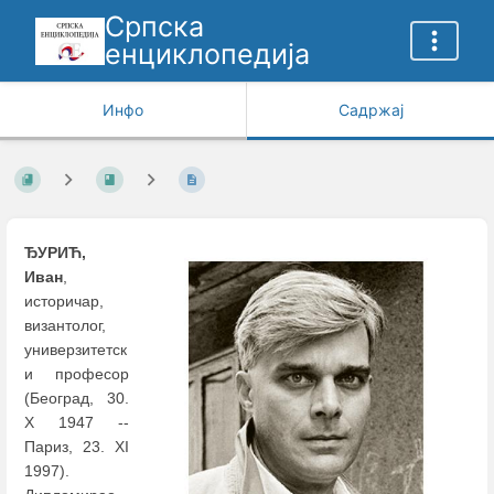
Српска
енциклопедија
Инфо
Садржај
ЂУРИЋ,
Иван
,
историчар,
византолог,
универзитетск
и професор
(Београд, 30.
X 1947 --
Париз, 23. XI
1997).