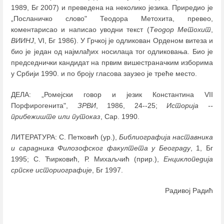
1989, Бг 2007) и преведена на неколико језика. Приредио је
„Посланичко слово" Теодора Метохита, превео,
коментарисао и написао уводни текст (
Теодор Метохит
,
ВИИНЈ
, VI, Бг 1986). У Грчкој је одликован Орденом витеза и
био је један од најмлађих носилаца тог одликовања. Био је
председнички кандидат на првим вишестраначким изборима
у Србији 1990. и по броју гласова заузео је треће место.
ДЕЛА: „Ромејски говор и језик Константина VII
Порфирогенита",
ЗРВИ
, 1986, 24--25;
Историја --
прибежиште или путоказ
, Сар. 1990.
ЛИТЕРАТУРА: С. Петковић (ур.),
Библиографија наставника
и сарадника Филозофског факултета у Београду
, 1, Бг
1995; С. Ћирковић, Р. Михаљчић (прир.),
Енциклопедија
српске историографије
, Бг 1997.
Радивој Радић