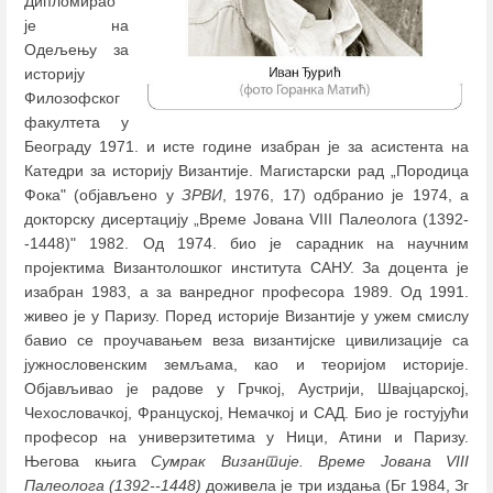
Дипломирао
је на
Одељењу за
историју
Филозофског
факултета у
Београду 1971. и исте године изабран је за асистента на
Катедри за историју Византије. Магистарски рад „Породица
Фока" (објављенo у
ЗРВИ
, 1976, 17) одбранио је 1974, а
докторску дисертацију „Време Јована VIII Палеолога (1392-
-1448)" 1982. Од 1974. био је сарадник на научним
пројектима Византолошког института САНУ. За доцента је
изабран 1983, а за ванредног професора 1989. Од 1991.
живео је у Паризу. Поред историје Византије у ужем смислу
бавио се проучавањем веза византијске цивилизације са
јужнословенским земљама, као и теоријом историје.
Објављивао је радове у Грчкој, Аустрији, Швајцарској,
Чехословачкој, Француској, Немачкој и САД. Био је гостујући
професор на универзитетима у Ници, Атини и Паризу.
Његова књига
Сумрак Византије.
Време Јована VIII
Палеолога (1392--1448)
доживела је три издања (Бг 1984, Зг