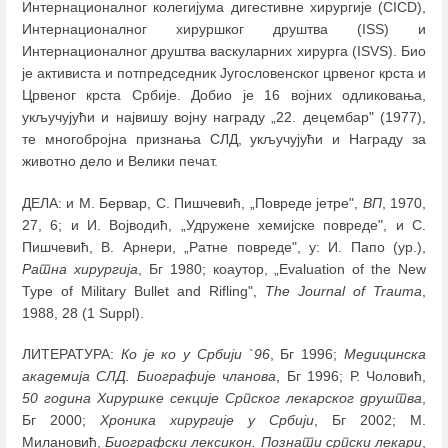
Интернационалног колегијума дигестивне хирургије (CICD),
Интернационалног хируршког друштва (ISS) и
Интернационалног друштва васкуларних хирурга (ISVS). Био
је активиста и потпредседник Југословенског црвеног крста и
Црвеног крста Србије. Добио је 16 војних одликовања,
укључујући и највишу војну награду „22. децембар" (1977),
те многобројна признања СЛД, укључујући и Награду за
животно дело и Велики печат.
ДЕЛА: и М. Бервар, С. Пишчевић, „Повреде јетре",
ВП
, 1970,
27, 6; и И. Војводић, „Удружене хемијске повреде", и С.
Пишчевић, В. Арнери, „Ратне повреде", у: И. Папо (ур.),
Ратна хирургија
, Бг 1980; коаутор, „Evaluation of the New
Type of Military Bullet and Rifling",
The Journal of Trauma
,
1988, 28 (1 Suppl).
ЛИТЕРАТУРА:
Ко је ко у Србији `96
, Бг 1996;
Медицинска
академија СЛД. Биографије чланова
, Бг 1996; Р. Чоловић,
50 година Хируршке секције Српског лекарског друштва
,
Бг 2000;
Хроника хирургије у Србији
, Бг 2002; М.
Милановић,
Биографски лексикон. Познати српски лекари
,