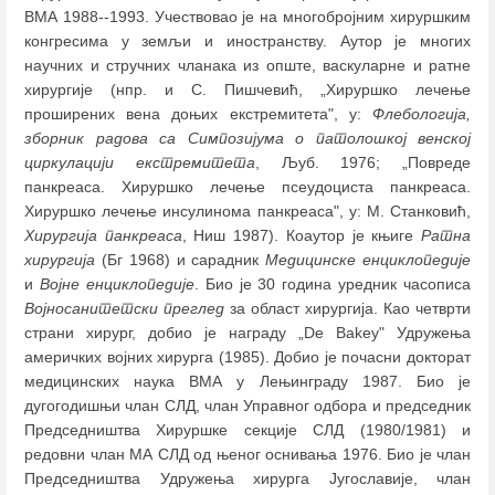
ВМА 1988--1993. Учествовао је на многобројним хируршким
конгресима у земљи и иностранству. Аутор је многих
научних и стручних чланака из опште, васкуларне и ратне
хирургије (нпр. и С. Пишчевић, „Хируршко лечење
проширених вена доњих екстремитета", у:
Флебологија,
зборник радова са Симпозијума о патолошкој венској
циркулацији екстремитета
, Љуб. 1976; „Повреде
панкреаса. Хируршко лечење псеудоциста панкреаса.
Хируршко лечење инсулинома панкреаса", у: М. Станковић,
Хирургија панкреаса
, Ниш 1987). Коаутор је књиге
Ратна
хирургија
(Бг 1968) и сарадник
Медицинске енциклопедије
и
Војне енциклопедије
. Био је 30 година уредник часописа
Војносанитетски преглед
за област хирургија. Као четврти
страни хирург, добио је награду „De Bakey" Удружења
америчких војних хирурга (1985). Добио је почасни докторат
медицинских наука ВМА у Лењинграду 1987. Био је
дугогодишњи члан СЛД, члан Управног одбора и председник
Председништва Хируршке секције СЛД (1980/1981) и
редовни члан МА СЛД од њеног оснивања 1976. Био је члан
Председништва Удружења хирурга Југославије, члан