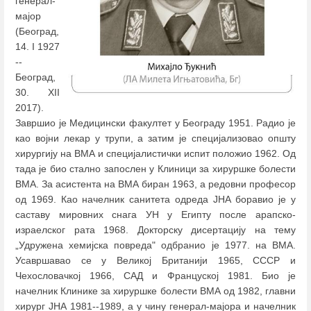
генерал-
мајор
(Београд,
14. I 1927
--
Београд,
30. XII
2017).
Завршио је Медицински факултет у Београду 1951. Радио је
као војни лекар у трупи, а затим је специјализовао општу
хирургију на ВМА и специјалистички испит положио 1962. Од
тада је био стално запослен у Клиници за хируршке болести
ВМА. За асистента на ВМА биран 1963, а редовни професор
од 1969. Као начелник санитета одреда ЈНА боравио је у
саставу мировних снага УН у Египту после арапско-
израелског рата 1968. Докторску дисертацију на тему
„Удружена хемијска повреда" одбранио је 1977. на ВМА.
Усавршавао се у Великој Британији 1965, СССР и
Чехословачкој 1966, САД и Француској 1981. Био је
начелник Клинике за хируршке болести ВМА од 1982, главни
хирург ЈНА 1981--1989, а у чину генерал-мајора и начелник