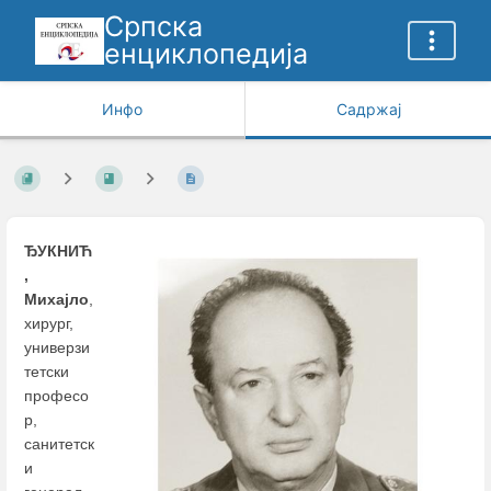
Српска
енциклопедија
Инфо
Садржај
ЂУКНИЋ
,
Михајло
,
хирург,
универзи
тетски
професо
р,
санитетск
и