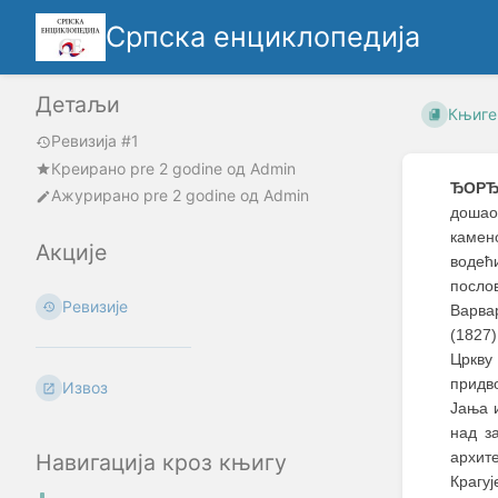
Српска енциклопедија
Детаљи
Књиге
Ревизија #1
Креирано
pre 2 godine
oд
Admin
ЂОРЂ
Ажурирано
pre 2 godine
од
Admin
дошао
камен
Акције
водећ
посло
Ревизије
Варва
(1827)
Цркву
придв
Извоз
Јања 
над з
архит
Навигација кроз књигу
Крагуј