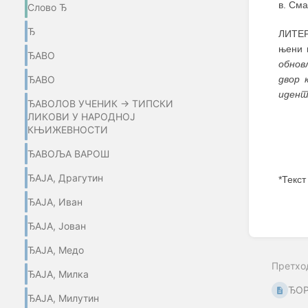
в. Сма
Слово Ђ
Ђ
ЛИТЕР
њени 
ЂАВО
обнов
двор 
ЂАВО
идент
ЂАВОЛОВ УЧЕНИК → ТИПСКИ
ЛИКОВИ У НАРОДНОЈ
КЊИЖЕВНОСТИ
ЂАВОЉА ВАРОШ
ЂАЈА, Драгутин
*Текст
ЂАЈА, Иван
Enter
section
ЂАЈА, Јован
select
mode
ЂАЈА, Медо
Претхо
ЂАЈА, Милка
ЂОР
ЂАЈА, Милутин