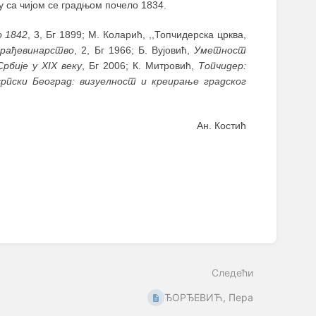
 са чијом се градњом почело 1834.
о 1842
, 3, Бг 1899; М. Коларић, ,,Топчидерска црква,
грађевинарство
, 2, Бг 1966; Б. Вујовић,
Уметност
рбије у XIX веку
, Бг 2006; К. Митровић,
Топчидер:
рпски Београд: визуелност и креирање градског
Ан. Костић
Следећи
ЂОРЂЕВИЋ, Пера