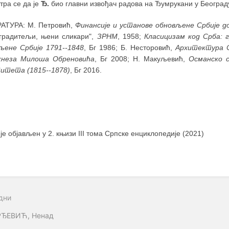
тра се да је
Ђ.
био главни извођач радова на Ђумрукани у Београду
АТУРА: М. Петровић,
Финансије и установе обновљене Србије д
градитељи, њени сликари",
ЗРНМ
, 1958;
Класицизам код Срба: 
љене Србије 1791--1848
, Бг 1986; Б. Несторовић,
Архитектура С
кнеза Милоша Обреновића
, Бг 2008; Н. Макуљевић,
Османско с
итета (1815--1878)
, Бг 2016.
 је објављен у 2. књизи III тома Српске енциклопедије (2021)
дни
ЂЕВИЋ, Ненад