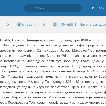
Поли
Слово Ђ
ЂОРЂЕВИЋ, Никола Цинцар
ЕВИЋ, Никола Цинцарин
, градитељ (Oхрид, крај XVIII в. -- Бео
 20-их година XIX в. Његова градитељска тајфа бројала је
орезачким пословима. Са неимаром Јањом Михајловићем помиње
и градитељ задужбина кнеза Милоша Обреновића, a углавном су 
ва истовремено. Јављају се први пут 1822. када граде цркву у 
рину (1825), обнављају манастир Рукумија (1825), цркву и конак
. По преласку у Београд граде конак кнегиње Љубице 1829. и кон
 Св. Марка на Ташмајдану, подигнуту на месту са којег је 18
орну цркву кнеза Милоша у Топчидеру (1829--1834), потом цркве 
изградили, уз поједине изузетке попут старе Цркве Св. Марка на 
ападним делом и са карактеристичном декоративном обрадом фа
ектуре. Најрепрезентативније Милошеве задужбине које подиж
евцу, Пожаревцу и Топчидеру, постају модели за градњу многих дру