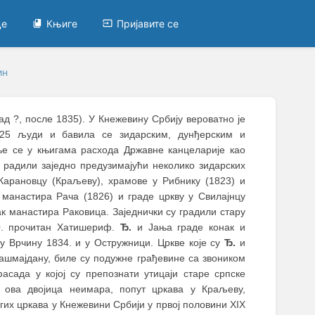
це
Књиге
Пријавите се
ин
град ?, после 1835). У Кнежевину Србију вероватно је
 25 људи и бавила се зидарским, дунђерским и
 се у књигама расхода Државне канцеларије као
радили заједно предузимајући неколико зидарских
Карановцу (Краљеву), храмове у Рибнику (1823) и
 манастира Рача (1826) и граде цркву у Свилајнцу
ак манастира Раковица. Заједнички су градили стару
30. прочитан Хатишериф.
Ђ.
и Јања граде конак и
у Врчину 1834. и у Остружници. Цркве које су
Ђ.
и
Ташмајдану, биле су подужне грађевине са звоником
сада у којој су препознати утицаји старе српске
у ова двојица неимара, попут цркава у Краљеву,
гих цркава у Кнежевини Србији у првој половини XIX