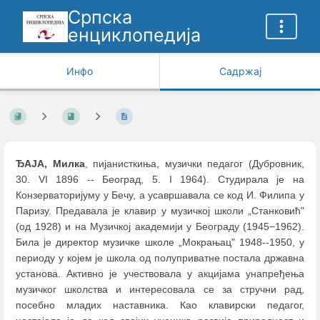
Српска
енциклопедија
Инфо
Садржај
ЂАЈА, Милка
, пијанисткиња, музички педагог (Дубровник,
30. VI 1896 -- Београд, 5. I 1964). Студирала је на
Конзерваторијуму у Бечу, а усавршавала се код И. Филипа у
Паризу. Предавала је клавир у музичкој школи „Станковић"
(од 1928) и на Музичкој академији у Београду (1945−1962).
Била је директор музичке школе „Мокрањац" 1948--1950, у
периоду у коjeм је школа од полуприватне постала државна
установа. Активно је учествовала у акцијама унапређења
музичког школства и интересовала се за стручни рад,
посебно младих наставника. Као клавирски педагог,