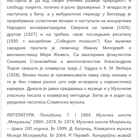
настојала је да код својих ученика развије природност и
слободу покрета, логично и јасно фразирање. У младости је
наступала у Бечу, а у међуратном периоду у Београду је
приређивала солистичке вечери и наступала на концертима
Народног конзерваторијума. Свирала на првом (1926),
другом (1927) и на трећем, свом последњем реситалу
(1930. с ансамблом „Collegium musicum"). Као музички
сарадник пратила је певачицу Иванку Милојевић и
виолинисткињу Мери Жежељ. Са аматерима флаутистом
Синишом Станковићем и виолончелистом Александром
Ђајом свирала је клавирска трија Ј. Хајдна и К. М. Вебера
(1928). Веома тешко је преживљавала сваку своју омашку и
то је био главни разлог што није истрајала у пијанистичкој
каријери. Држала је јавна предавања о музици и у
Музичком
гласнику
писала о клавирској методици. Била је и један од
уредника часописа
Славенска музика
.
ЛИТЕРАТУРА:
Политика
, 7. I 1964;
Музичк
а
школа
„Мокрањац" 1899--1974
, Бг 1974;
Музичка школа Мокрањац
-- првих 100 година
, Бг 1999; Д. Катунац,
Клавирска музика
Милоја Милојевића
, Бг 2004; Р. Пејовић,
Концертни живот