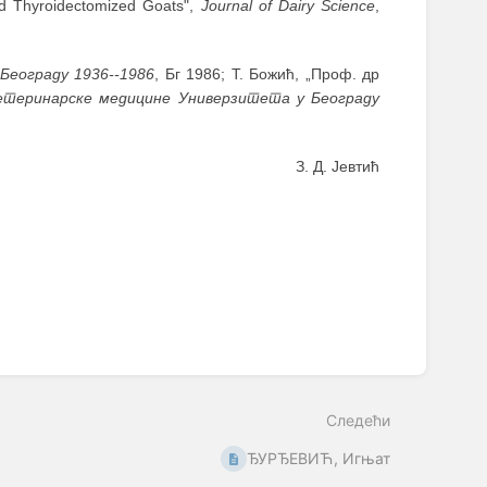
and Thyroidectomized Goats",
Journal of Dairy Science
,
Београду 1936--1986
, Бг 1986; Т. Божић, „Проф. др
етеринарске медицине Универзитета у Београду
З. Д. Јевтић
Следећи
ЂУРЂЕВИЋ, Игњат