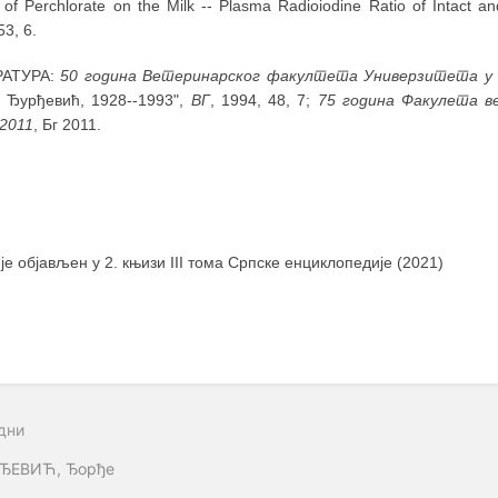
t of Perchlorate on the Milk -- Plasma Radioiodine Ratio of Intact 
53, 6.
РАТУРА:
50 година Ветеринарског факултета Универзитета у 
 Ђурђевић, 1928--1993",
ВГ
, 1994, 48, 7;
75 година Факулета в
-2011
, Бг 2011.
 је објављен у 2. књизи III тома Српске енциклопедије (2021)
дни
ЂЕВИЋ, Ђорђе