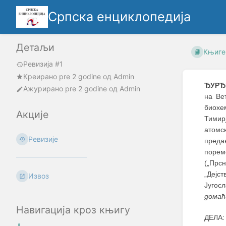
Српска енциклопедија
Детаљи
Књиге
Ревизија #1
Креирано
pre 2 godine
oд
Admin
ЂУРЂ
Ажурирано
pre 2 godine
од
Admin
на Ве
биохе
Акције
Тимир
атомс
Ревизије
преда
порем
(„Прс
„Дејс
Извоз
Југос
домаћ
Навигација кроз књигу
ДЕЛА: