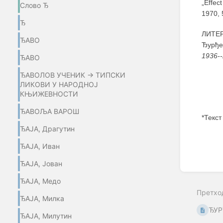
„Effec
Слово Ђ
1970, 
Ђ
ЛИТЕ
ЂАВО
Ђурђе
1936-
ЂАВО
ЂАВОЛОВ УЧЕНИК → ТИПСКИ
ЛИКОВИ У НАРОДНОЈ
КЊИЖЕВНОСТИ
ЂАВОЉА ВАРОШ
*Текст
ЂАЈА, Драгутин
Enter
section
ЂАЈА, Иван
select
mode
ЂАЈА, Јован
ЂАЈА, Медо
Претхо
ЂАЈА, Милка
ЂУР
ЂАЈА, Милутин