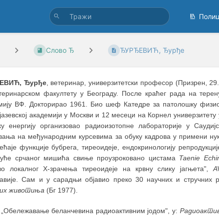
Поли
Слово Ђ
ЂУРЂЕВИЋ, Ђурђе
ЕВИЋ, Ђурђе
, ветеринар, универзитетски професор (Призрен, 29.
теринарском факултету у Београду. После краћег рада на терену
мију ВФ. Докторирао 1961. Био шеф Катедре за патолошку физиол
јазевској академији у Москви и 12 месеци на Корнел универзитету
ку енергију организовао радиоизотопне лабораторије у Саудијс
вања на међународним курсевима за обуку кадрова у примени нукл
ећаје функције бубрега, тиреоидеје, ендокринологију репродукц
нуће срчаног мишића свиње проузроковано цистама
Taenie Echi
тво локалног X-зрачења тиреоидеје на крвну слику јагњета",
A
лавије. Сам и у сарадњи објавио преко 30 научних и стручних
их животиња
(Бг 1977).
 „Обележавање беланчевина радиоактивним јодом", у:
Радиоактив