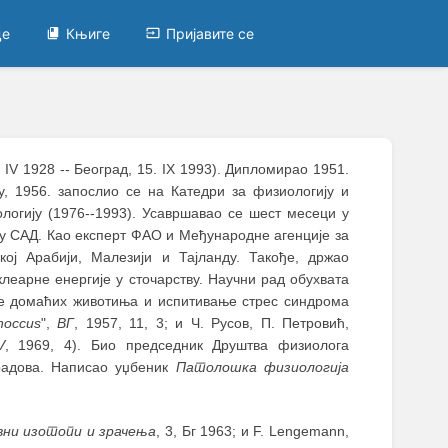
це
Књиге
Пријавите се
 IV 1928 -- Београд, 15. IX 1993). Дипломирао 1951.
, 1956. запослио се на Катедри за физиологију и
огију (1976--1993). Усавршавао се шест месеци у
 у САД. Као експерт ФАО и Међународне агенције за
кој Арабији, Малезији и Тајланду. Такође, држао
еарне енергије у сточарству. Научни рад обухвата
ије домаћих животиња и испитивање стрес синдрома
noccus
",
ВГ
, 1957, 11, 3; и Ч. Русов, П. Петровић,
V
, 1969, 4). Био председник Друштва физиолога
 радова. Написао уџбеник
Патолошка физиологија
ни изотопи и зрачења
, 3, Бг 1963; и F. Lengemann,