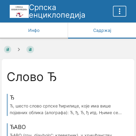
Српска
енциклопедија
Инфо
Садржај
Слово Ђ
Ђ
Ђ, шесто слово српске ћирилице, које има више
појавних облика (алографа): Ђ, ђ, Ђ, ђ итд. Њиме се...
ЂАВО
ЂАВО (грч. diavbolo": клеветник), у хришћанству