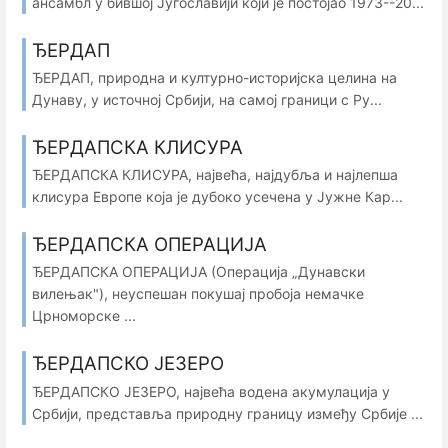
ансамбл у бившој Југославији који је постојао 1973--20...
ЂЕРДАП
ЂЕРДАП, природна и културно-историјска целина на
Дунаву, у источној Србији, на самој граници с Ру...
ЂЕРДАПСКА КЛИСУРА
ЂЕРДАПСКА КЛИСУРА, највећа, најдубља и најлепша
клисура Европе која је дубоко усечена у Јужне Кар...
ЂЕРДАПСКА ОПЕРАЦИЈА
ЂЕРДАПСКА ОПЕРАЦИЈА (Операција „Дунавски
вилењак"), неуспешан покушај пробоја немачке
Црноморске ...
ЂЕРДАПСКО ЈЕЗЕРО
ЂЕРДАПСКО ЈЕЗЕРО, највећа водена акумулација у
Србији, представља природну границу између Србије ...