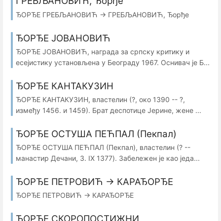
ГРЕБЉАНОВИЋ, Ђорђе
ЂОРЂЕ ГРЕБЉАНОВИЋ → ГРЕБЉАНОВИЋ, Ђорђе
ЂОРЂЕ ЈОВАНОВИЋ
ЂОРЂЕ ЈОВАНОВИЋ, награда за српску критику и
есејистику установљена у Београду 1967. Оснивач је Б...
ЂОРЂЕ КАНТАКУЗИН
ЂОРЂЕ КАНТАКУЗИН, властелин (?, око 1390 -- ?,
између 1456. и 1459). Брат деспотице Јерине, жене ...
ЂОРЂЕ ОСТУША ПЕЋПАЛ (Пекпал)
ЂОРЂЕ ОСТУША ПЕЋПАЛ (Пекпал), властелин (? --
манастир Дечани, 3. IX 1377). Забележен је као једа...
ЂОРЂЕ ПЕТРОВИЋ → КАРАЂОРЂЕ
ЂОРЂЕ ПЕТРОВИЋ → КАРАЂОРЂЕ
ЂОРЂЕ СКОРОПОСТИЖНИ