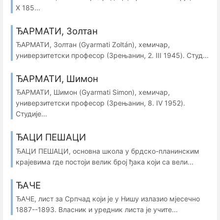
X 185...
ЂАРМАТИ, Золтан
ЂАРМАТИ, Золтан (Gyarmati Zoltán), хемичар,
универзитетски професор (Зрењанин, 2. III 1945). Студ...
ЂАРМАТИ, Шимон
ЂАРМАТИ, Шимон (Gyarmati Simon), хемичар,
универзитетски професор (Зрењанин, 8. IV 1952).
Студије...
ЂАЦИ ПЕШАЦИ
ЂАЦИ ПЕШАЦИ, основна школа у брдско-планинским
крајевима где постоји велик број ђака који са вели...
ЂАЧЕ
ЂАЧЕ, лист за Српчад који је у Нишу излазио мјесечно
1887--1893. Власник и уредник листа је учите...