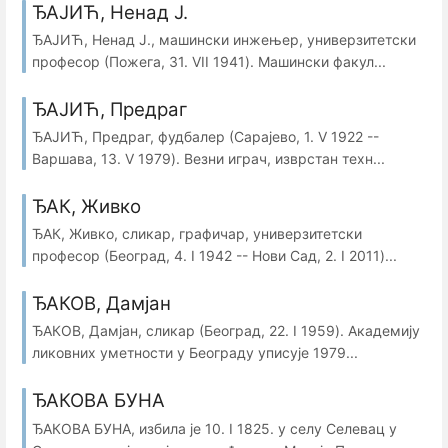
ЂАЈИЋ, Ненад Ј.
ЂАЈИЋ, Ненад Ј., машински инжењер, универзитетски
професор (Пожега, 31. VII 1941). Машински факул...
ЂАЈИЋ, Предраг
ЂАЈИЋ, Предраг, фудбалер (Сарајево, 1. V 1922 --
Варшава, 13. V 1979). Везни играч, изврстан техн...
ЂАК, Живко
ЂАК, Живко, сликар, графичар, универзитетски
професор (Београд, 4. I 1942 -- Нови Сад, 2. I 2011)...
ЂАКОВ, Дамјан
ЂАКОВ, Дамјан, сликар (Београд, 22. I 1959). Академију
ликовних уметности у Београду уписује 1979...
ЂАКОВА БУНА
ЂАКОВА БУНА, избила је 10. I 1825. у селу Селевац у