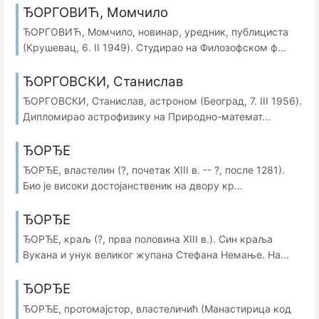
ЂОРГОВИЋ, Момчило
ЂОРГОВИЋ, Момчило, новинар, уредник, публициста
(Крушевац, 6. II 1949). Студирао на Филозофском ф...
ЂОРГОВСКИ, Станислав
ЂОРГОВСКИ, Станислав, астроном (Београд, 7. III 1956).
Дипломирао астрофизику на Природно-математ...
ЂОРЂЕ
ЂОРЂЕ, властелин (?, почетак XIII в. -- ?, после 1281).
Био је високи достојанственик на двору кр...
ЂОРЂЕ
ЂОРЂЕ, краљ (?, прва половина XIII в.). Син краља
Вукана и унук великог жупана Стефана Немање. На...
ЂОРЂЕ
ЂОРЂЕ, протомајстор, властеличић (Манастирица код