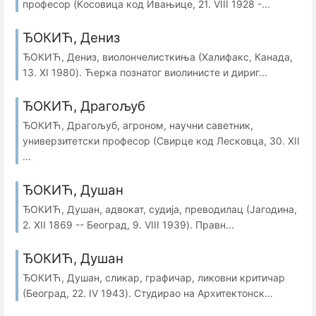
професор (Kосовица код Ивањице, 21. VIII 1928 -...
ЂОКИЋ, Дениз
ЂОКИЋ, Дениз, виолончелисткиња (Халифакс, Канада,
13. XI 1980). Ћерка познатог виолинисте и дириг...
ЂОКИЋ, Драгољуб
ЂОКИЋ, Драгољуб, агроном, научни саветник,
универзитетски професор (Свирце код Лесковца, 30. XII
...
ЂОКИЋ, Душан
ЂОКИЋ, Душан, адвокат, судија, преводилац (Јагодина,
2. XII 1869 -- Београд, 9. VIII 1939). Правн...
ЂОКИЋ, Душан
ЂОКИЋ, Душан, сликар, графичар, ликовни критичар
(Београд, 22. IV 1943). Студирао на Архитектонск...