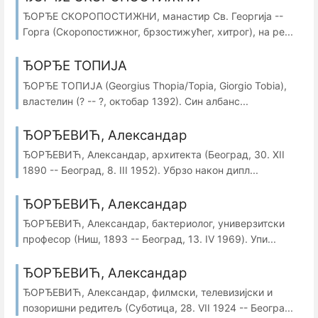
ЂОРЂЕ СКОРОПОСТИЖНИ, манастир Св. Георгија --
Горга (Скоропостижног, брзостижућег, хитрог), на ре...
ЂОРЂЕ ТОПИЈА
ЂОРЂЕ ТОПИЈА (Georgius Thopia/Topia, Giorgio Tobia),
властелин (? -- ?, октобар 1392). Син албанс...
ЂОРЂЕВИЋ, Александар
ЂОРЂЕВИЋ, Александар, архитекта (Београд, 30. XII
1890 -- Београд, 8. III 1952). Убрзо након дипл...
ЂОРЂЕВИЋ, Александар
ЂОРЂЕВИЋ, Александар, бактериолог, универзитски
професор (Ниш, 1893 -- Београд, 13. IV 1969). Упи...
ЂОРЂЕВИЋ, Александар
ЂОРЂЕВИЋ, Александар, филмски, телевизијски и
позоришни редитељ (Суботица, 28. VII 1924 -- Београ...