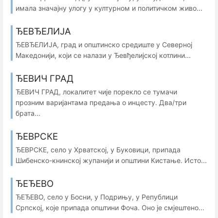
имала значајну улогу у културном и политичком живо...
ЂЕВЂЕЛИЈА
ЂЕВЂЕЛИЈА, град и општинско средиште у Северној
Македонији, који се налази у Ђевђелијској котлини...
ЂЕВИЧ ГРАД
ЂЕВИЧ ГРАД, локалитет чије порекло се тумачи
прозним варијантама предања о инцесту. Два/три
брата...
ЂЕВРСКЕ
ЂЕВРСКЕ, село у Хрватској, у Буковици, припада
Шибенско-книнској жупанији и општини Кистање. Исто...
ЂЕЂЕВО
ЂЕЂЕВО, село у Босни, у Подрињу, у Републици
Српској, које припада општини Фоча. Оно је смјештено...