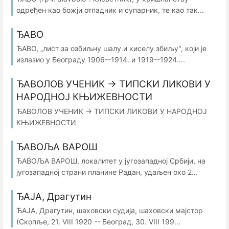
одређен као божји отпадник и супарник, те као так...
ЂАВО
ЂАВО, „лист за озбиљну шалу и киселу збиљу", који је
излазио у Београду 1906--1914. и 1919--1924....
ЂАВОЛОВ УЧЕНИК → ТИПСКИ ЛИКОВИ У
НАРОДНОЈ КЊИЖЕВНОСТИ
ЂАВОЛОВ УЧЕНИК → ТИПСКИ ЛИКОВИ У НАРОДНОЈ
КЊИЖЕВНОСТИ
ЂАВОЉА ВАРОШ
ЂАВОЉА ВАРОШ, локалитет у југозападној Србији, на
југозападној страни планине Радан, удаљен око 2...
ЂАЈА, Драгутин
ЂАЈА, Драгутин, шаховски судија, шаховски мајстор
(Скопље, 21. VIII 1920 -- Београд, 30. VIII 199...