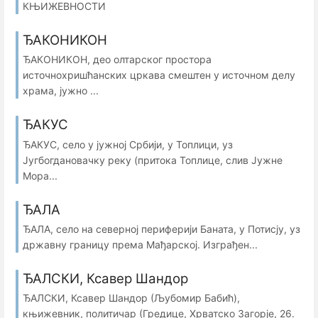
КЊИЖЕВНОСТИ
ЂАКОНИКОН
ЂАКОНИКОН, део олтарског простора
источнохришћанских цркава смештен у источном делу
храма, јужно ...
ЂАКУС
ЂАКУС, село у јужној Србији, у Топлици, уз
Југбогдановачку реку (притока Топлице, слив Јужне
Мора...
ЂАЛА
ЂАЛА, село на северној периферији Баната, у Потисју, уз
државну границу према Мађарској. Изграђен...
ЂАЛСКИ, Ксавер Шандор
ЂАЛСКИ, Ксавер Шандор (Љубомир Бабић),
књижевник, политичар (Гредице, Хрватско Загорје, 26.