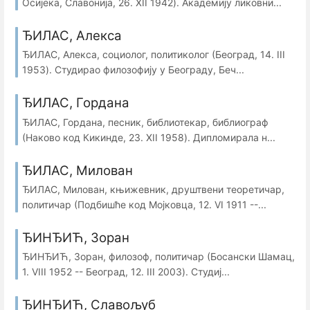
Осијека, Славонија, 26. XII 1942). Академију ликовни...
ЂИЛАС, Алекса
ЂИЛАС, Алекса, социолог, политиколог (Београд, 14. III
1953). Студирао филозофију у Београду, Беч...
ЂИЛАС, Гордана
ЂИЛАС, Гордана, песник, библиотекар, библиограф
(Наково код Кикинде, 23. XII 1958). Дипломирала н...
ЂИЛАС, Милован
ЂИЛАС, Милован, књижевник, друштвени теоретичар,
политичар (Подбишће код Мојковца, 12. VI 1911 --...
ЂИНЂИЋ, Зоран
ЂИНЂИЋ, Зоран, филозоф, политичар (Босански Шамац,
1. VIII 1952 -- Београд, 12. III 2003). Студиј...
ЂИНЂИЋ, Славољуб