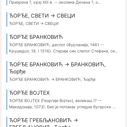
Призрена ?, крај XIII в. -- околина Дечана ?, о...
ЂОРЂЕ, СВЕТИ → СВЕЦИ
ЂОРЂЕ, СВЕТИ → СВЕЦИ
ЂОРЂЕ БРАНКОВИЋ
ЂОРЂЕ БРАНКОВИЋ, деспот (Фурланија, 1461 --
Крушедол, 18. I 1516). Старији син слепог Стефана, си...
ЂОРЂЕ БРАНКОВИЋ → БРАНКОВИЋ,
Ђорђе
ЂОРЂЕ БРАНКОВИЋ → БРАНКОВИЋ, Ђорђе
ЂОРЂЕ ВОЈТЕХ
ЂОРЂЕ ВОЈТЕХ (Георгије Војтах), великаш (? --
Македонија, 1073). Био је потомак угледне бугарске ...
ЂОРЂЕ ГРЕБЉАНОВИЋ →