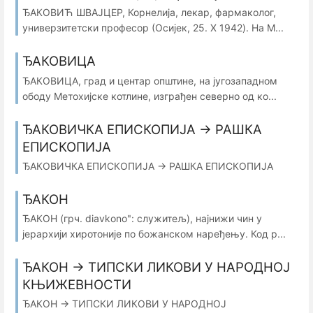
ЂАКОВИЋ ШВАЈЦЕР, Корнелија, лекар, фармаколог,
универзитетски професор (Осијек, 25. X 1942). На М...
ЂАКОВИЦА
ЂАКОВИЦА, град и центар општине, на југозападном
ободу Метохијске котлине, изграђен северно од ко...
ЂАКОВИЧКА ЕПИСКОПИЈА → РАШКА
ЕПИСКОПИЈА
ЂАКОВИЧКА ЕПИСКОПИЈА → РАШКА ЕПИСКОПИЈА
ЂАКОН
ЂАКОН (грч. diavkono": служитељ), најнижи чин у
јерархији хиротоније по божанском наређењу. Код р...
ЂАКОН → ТИПСКИ ЛИКОВИ У НАРОДНОЈ
КЊИЖЕВНОСТИ
ЂАКОН → ТИПСКИ ЛИКОВИ У НАРОДНОЈ