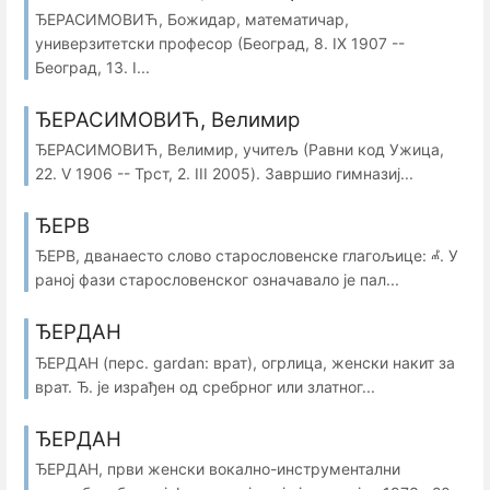
ЂЕРАСИМОВИЋ, Божидар, математичар,
универзитетски професор (Београд, 8. IX 1907 --
Београд, 13. I...
ЂЕРАСИМОВИЋ, Велимир
ЂЕРАСИМОВИЋ, Велимир, учитељ (Равни код Ужица,
22. V 1906 -- Трст, 2. III 2005). Завршио гимназиј...
ЂЕРВ
ЂЕРВ, дванаесто слово старословенске глагољице: ⰼ. У
раној фази старословенског означавало је пал...
ЂЕРДАН
ЂЕРДАН (перс. gardan: врат), огрлица, женски накит за
врат. Ђ. је израђен од сребрног или златног...
ЂЕРДАН
ЂЕРДАН, први женски вокално-инструментални