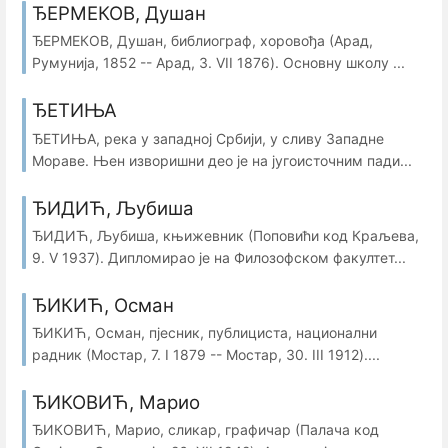
ЂЕРМЕКОВ, Душан
ЂЕРМЕКОВ, Душан, библиограф, хоровођа (Арад,
Румунија, 1852 -- Арад, 3. VII 1876). Основну школу ...
ЂЕТИЊА
ЂЕТИЊА, река у западној Србији, у сливу Западне
Мораве. Њен изворишни део је на југоисточним пади...
ЂИДИЋ, Љубиша
ЂИДИЋ, Љубиша, књижевник (Поповићи код Краљева,
9. V 1937). Дипломирао је на Филозофском факултет...
ЂИКИЋ, Осман
ЂИКИЋ, Осман, пјесник, публициста, национални
радник (Мостар, 7. I 1879 -- Мостар, 30. III 1912)....
ЂИКОВИЋ, Марио
ЂИКОВИЋ, Марио, сликар, графичар (Палачa код