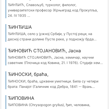
ЂИНЂИЋ, Славољуб, турколог, филолог,
универзитетски професор (Крњиград код Прокупља,
24. IV 1935 ...
ЂИНЂУША
ЂИНЂУША, село у јужној Србији, у Пустој реци, на
десној страни долине Пусте реке, у подножју брда...
ЂИНОВИЋ СТОЈАНОВИЋ, Јасна
ЂИНОВИЋ СТОЈАНОВИЋ, Јасна, хемичар, научни
саветник (Плочица код Ковина, 21. I 1976). Студије хем...
ЂИНОСКИ, браћа,
ЂИНОСКИ, браћа, црквени уметници. Била су четири
брата: Панајот (Галичник код Дебра, 1841 -- Врањ...
ЂИПОВИНА
ЂИПОВИНА (Chrysopogon gryllus), ђип, человина,