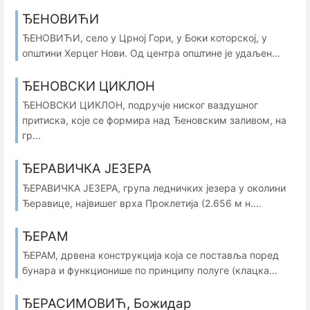
ЂЕНОВИЋИ
ЂЕНОВИЋИ, село у Црној Гори, у Боки которској, у
oпштини Херцег Нови. Од центра општине је удаљен...
ЂЕНОВСКИ ЦИКЛОН
ЂЕНОВСКИ ЦИКЛОН, подручје ниског ваздушног
притиска, које се формира над Ђеновским заливом, на
гр...
ЂЕРАВИЧКА ЈЕЗЕРА
ЂЕРАВИЧКА ЈЕЗЕРА, група ледничких језера у околини
Ђеравице, највишег врха Проклетија (2.656 м н....
ЂЕРАМ
ЂЕРАМ, дрвена конструкција која се поставља поред
бунара и функционише по принципу полуге (клацка...
ЂЕРАСИМОВИЋ, Божидар