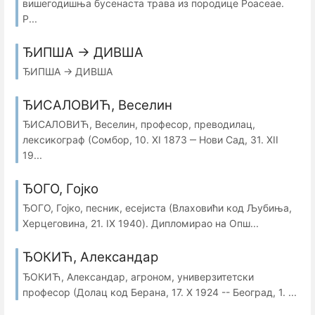
вишегодишња бусенаста трава из породице Poaceae.
Р...
ЂИПША → ДИВША
ЂИПША → ДИВША
ЂИСАЛОВИЋ, Веселин
ЂИСАЛОВИЋ, Веселин, професор, преводилац,
лексикограф (Сомбор, 10. XI 1873 ‒ Нови Сад, 31. XII
19...
ЂОГО, Гојко
ЂОГО, Гојко, песник, есејиста (Влаховићи код Љубиња,
Херцеговина, 21. IX 1940). Дипломирао на Опш...
ЂОКИЋ, Александар
ЂОКИЋ, Александар, агроном, универзитетски
професор (Долац код Берана, 17. Х 1924 -- Београд, 1. ...