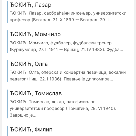
ЂОКИЋ, Лазар
ЂОКИЋ, Лазар, саобраћајни инжењер, универзитетски
професор (Београд, 31. X 1899 -- Београд, 29. I...
ЂОКИЋ, Момчило
ЂОКИЋ, Момчило, фудбалер, фудбалски тренер
(Куршумлија, 27. II 1911 -- Вршац, 21. IV 1983). Фудба...
ЂОКИЋ, Олга
ЂОКИЋ, Олга, оперска и концертна певачица, вокални
педагог (Ниш, 22. I 1936). Певање је дипломира...
ЂОКИЋ, Томислав
ЂОКИЋ, Томислав, лекар, патофизиолог,
универзитетски професор (Приштина, 28. VI 1940).
Завршио је...
ЂОКИЋ, Филип