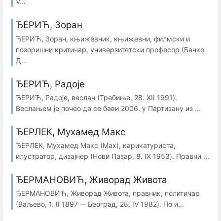
V...
ЂЕРИЋ, Зоран
ЂЕРИЋ, Зоран, књижевник, књижевни, филмски и
позоришни критичар, универзитетски професор (Бачко
Д...
ЂЕРИЋ, Радоје
ЂЕРИЋ, Радоје, веслач (Требиње, 28. XII 1991).
Веслањем је почео да се бави 2006. у Партизану из ...
ЂЕРЛЕК, Мухамед Maкс
ЂЕРЛЕК, Мухамед Maкс (Маx), карикатуриста,
илустратор, дизајнер (Нови Пазар, 8. IX 1953). Правни ...
ЂЕРМАНОВИЋ, Живорад Живота
ЂЕРМАНОВИЋ, Живорад Живота, правник, политичар
(Ваљево, 1. II 1897 -- Београд, 28. IV 1982). По и...