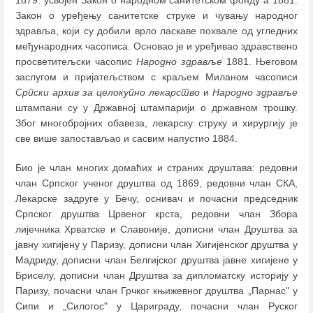
1879. усвојен Закон о народном санитетском фонду а 1881.
Закон о уређењу санитетске струке и чувању народног
здравља, који су добили врло ласкаве похвале од угледних
међународних часописа. Основао је и уређивао здравствено
просветитељски часопис
Народно здравље
1881. Његовом
заслугом и пријатељством с краљем Миланом часописи
Српски архив за целокупно лекарство
и
Народно здравље
штампани су у Државној штампарији о државном трошку.
Због многобројних обавеза, лекарску струку и хирургију је
све више запостављао и сасвим напустио 1884.
Био је члан многих домаћих и страних друштава: редовни
члан Српског ученог друштва од 1869, редовни члан СКА,
Лекарске задруге у Бечу, оснивач и почасни председник
Српског друштва Црвеног крста, редовни члан Збора
лијечника Хрватске и Славоније, дописни члан Друштва за
јавну хигијену у Паризу, дописни члан Хигијенског друштва у
Мадриду, дописни члан Белгијског друштва јавне хигијене у
Бриселу, дописни члан Друштва за дипломатску историју у
Паризу, почасни члан Грчког књижевног друштва „Парнас" у
Сипи и „Силогос" у Цариграду, почасни члан Руског