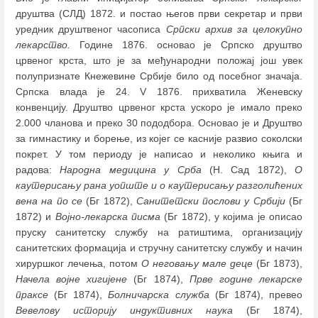
друштва (СЛД) 1872. и постао његов први секретар и први
уредник друштвеног часописа
Српски архив за целокупно
лекарство.
Године 1876. основао је Српско друштво
црвеног крста, што је за међународни положај још увек
полупризнате Кнежевине Србије било од посебног значаја.
Српска влада је 24. V 1876. прихватила Женевску
конвенцију. Друштво црвеног крста ускоро је имало преко
2.000 чланова и преко 30 пододбора. Основао је и Друштво
за гимнастику и борење, из којег се касније развио соколски
покрет. У том периоду је написао и неколико књига и
радова:
Народна медицина у Срба
(Н. Сад 1872),
О
каутерисању рана уопште и о каутерисању разголићених
вена на по се
(Бг 1872),
Санитетски послови у Србији
(Бг
1872) и
Војно-лекарска писма
(Бг 1872), у којима је описао
пруску санитетску службу на ратиштима, организацију
санитетских формација и стручну санитетску службу и начин
хируршког лечења, потом
О неговању мале деце
(Бг 1873),
Начела војне хигијене
(Бг 1874),
Прве године лекарске
праксе
(Бг 1874),
Болничарска служба
(Бг 1874), превео
Вевелову историју индуктивних наука
(Бг 1874),