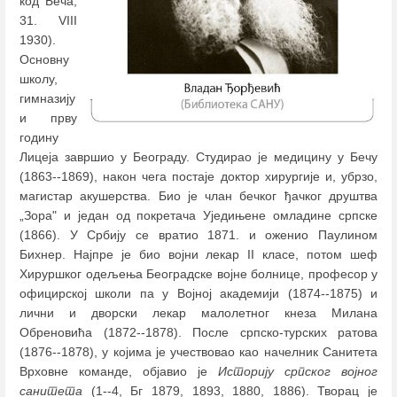
код Беча,
31. VIII
1930).
Основну
школу,
гимназију
и прву
годину
Лицеја завршио у Београду. Студирао је медицину у Бечу
(1863--1869), након чега постаје доктор хирургије и, убрзо,
магистар акушерства. Био је члан бечког ђачког друштва
„Зора" и један од покретача Уједињене омладине српске
(1866). У Србију се вратио 1871. и оженио Паулином
Бихнер. Најпре је био војни лекар II класе, потом шеф
Хируршког одељења Београдске војне болнице, професор у
официрској школи па у Војној академији (1874--1875) и
лични и дворски лекар малолетног кнеза Милана
Обреновића (1872--1878). После српско-турских ратова
(1876--1878), у којима је учествовао као начелник Санитета
Врховне команде, објавио је
Историју српског војног
санитета
(1--4, Бг 1879, 1893, 1880, 1886). Творац је