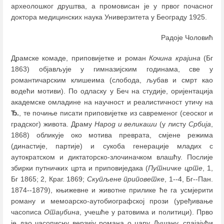
археолошког друштва, а промовисан је у првог почасног
доктора медицинских наука Универзитета у Београду 1925.
Радоје Чоловић
Драмске комаде, приповијетке и роман
Кочина крајина
(Бг
1863) објављује у гимназијским годинамa, све у
романтичарским клишеима (слобода, љубав и смрт као
водећи мотиви). По одласку у Беч на студије, оријентација
академске омладине на научност и реалистичност утичу на
Ђ.
, те почиње писати приповијетке из савременог (сеоског и
градског) живота. Драму
Народ и великаши
(у листу
Србија
,
1868) обликује око мотива преврата, смјене режима
(династије, партије) и сукоба генерације младих с
аутократском и диктаторско-злочиначком влашћу. Послије
збирки путничких црта и приповиједака (
Путничке црте
, 1,
Бг 1865; 2, Краг. 1869;
Скупљене приповетке
, 1--4, Бг--Пан.
1874--1879), књижевне и животне прилике ће га усмјерити
роману и мемоарско-аутобиографској прози (уређивање
часописа
Отаџбина
, учешће у ратовима и политици). Прво
је дао часописну верзију романа о цару Душану, спајајући