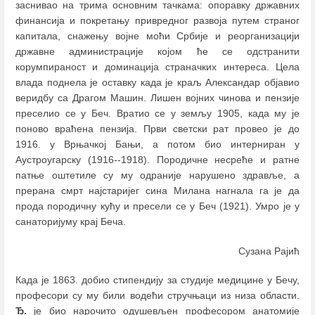
заснивао на трима основним тачкама: опоравку државних
финансија и покретању привредног развоја путем страног
капитала, снажењу војне моћи Србије и реорганизацији
државне администрације којом ће се одстранити
корумпираност и доминација страначких интереса. Цела
влада поднела је оставку када је краљ Александар објавио
веридбу са Драгом Машин. Лишен војних чинова и пензије
преселио се у Беч. Вратио се у земљу 1905, када му је
поново враћена пензија. Први светски рат провео је до
1916. у Врњачкој Бањи, а потом био интерниран у
Аустроугарску (1916--1918). Породичне несреће и ратне
патње оштетиле су му одраније нарушено здравље, а
прерана смрт најстаријег сина Милана нагнала га је да
прода породичну кућу и пресели се у Беч (1921). Умро је у
санаторијуму крај Беча.
Сузана Рајић
Када је 1863. добио стипендију за студије медицине у Бечу,
професори су му били водећи стручњаци из низа области.
Ђ.
је био нарочито одушевљен професором анатомије