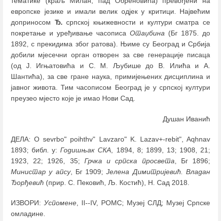
тематике (краљ Милан, пад Обреновића) превођени на
европске језике и имали велик одјек у критици. Највећим
доприносом
Ђ.
српској књижевности и култури сматра се
покретање и уређивање часописа
Отаџбина
(Бг 1875. до
1892, с прекидима због ратова). Њиме су Београд и Србија
добили мјесечни орган отворен за све генерације писаца
(од Ј. Игњатовића и С. М. Љубише до В. Илића и А.
Шантића), за све гране наука, примијењених дисциплина и
јавног живота. Тим часописом Београд је у српској култури
преузео мјесто које је имао Нови Сад.
Душан Иванић
ДЕЛА: O sevrbo" poihthv" Lavzaro" K. Lazav+-rebit", Aqhnav
1893; библ. у:
Годишњак СКА
, 1894, 8; 1899, 13; 1908, 21;
1923, 22; 1926, 35;
Грчка и српска просвета
, Бг 1896;
Министар у апсу
, Бг 1909;
Јелена Димитријевић. Владан
Ђорђевић
(прир. С. Пековић, Љ. Костић), Н. Сад 2018.
ИЗВОРИ:
Успомене
, II--IV, POMC; Музеј СЛД; Музеј Српске
омладине.