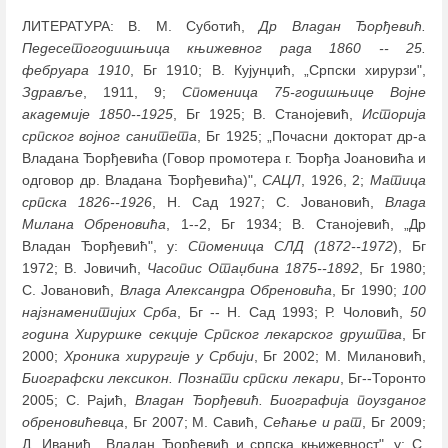
ЛИТЕРАТУРА: В. М. Суботић,
Др Владан Ђорђевић.
Педесетогодишњица књижевног рада 1860 -- 25.
фебруара 1910
, Бг 1910; В. Кујунџић, „Српски хирурзи",
Здравље
, 1911, 9;
Споменица 75-годишњице Војне
академије 1850--1925
, Бг 1925; В. Станојевић,
Историја
српског војног санитета
, Бг 1925; „Почасни докторат др-а
Владана Ђорђевића (Говор промотера г. Ђорђа Јоановића и
одговор др. Владана Ђорђевића)",
САЦЛ
, 1926, 2;
Матица
српска 1826--1926
, Н. Сад 1927; С. Јовановић,
Влада
Милана Обреновића
, 1--2, Бг 1934; В. Станојевић, „Др
Владан Ђорђевић", у:
Споменица СЛД (1872--1972
), Бг
1972; В. Јовичић,
Часопис Отаџбина 1875--1892
, Бг 1980;
С. Јовановић,
Влада Александра Обреновића
, Бг 1990;
100
најзнаменитијих Срба
, Бг -- Н. Сад 1993; Р. Чоловић,
50
година Хируршке секције Српског лекарског друштва
, Бг
2000;
Хроника хирургије у Србији
, Бг 2002; М. Милановић,
Биографски лексикон. Познати српски лекари
, Бг--Торонто
2005; С. Рајић,
Владан Ђорђевић. Биографија поузданог
обреновићевца
, Бг 2007; М. Савић,
Сећање и рат
, Бг 2009;
Д. Иванић, „Владан Ђорђевић и српска књижевност", у: С.