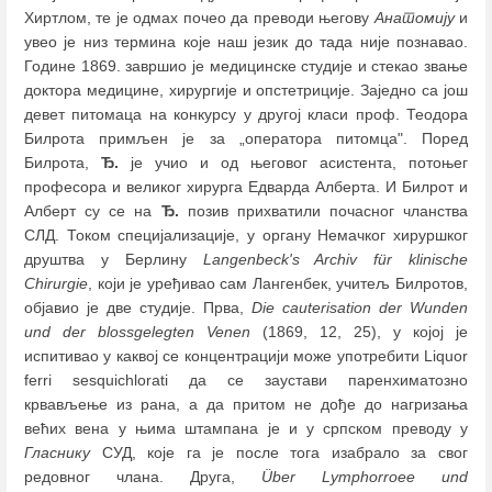
Хиртлом, те је одмах почео да преводи његову
Анатомију
и
увео је низ термина које наш језик до тада није познавао.
Године 1869. завршио је медицинске студије и стекао звање
доктора медицине, хирургије и опстетриције. Заједно са још
девет питомаца на конкурсу у другој класи проф. Теодора
Билрота примљен је за „оператора питомца". Поред
Билрота,
Ђ.
је учио и од његовог асистента, потоњег
професора и великог хирурга Едварда Алберта. И Билрот и
Алберт су се на
Ђ.
позив прихватили почасног чланства
СЛД. Током специјализације, у органу Немачког хируршког
друштва у Берлину
Langenbeck's Archiv für klinische
Chirurgie
, који је уређивао сам Лангенбек, учитељ Билротов,
објавио је две студије. Прва,
Die cauterisation der Wunden
und der blossgelеgten Venen
(1869, 12, 25), у којој је
испитивао у каквој се концентрацији може употребити Liquor
ferri sesquichlorati да се заустави паренхиматозно
крвављење из рана, а да притом не дође до нагризања
већих вена у њима штампана је и у српском преводу у
Гласнику
СУД, које га је после тога изабрало за свог
редовног члана. Друга,
Über Lymphorroee und