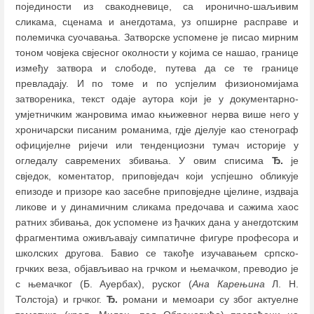
појединости из свакодневице, са иронично-шаљивим
сликама, сценама и анегдотама, уз опширне расправе и
полемичка суочавања. Затворске успомене је писао мирним
тоном човјека свјесног околности у којима се нашао, границе
између затвора и слободе, путева да се те границе
превладају. И по томе и по успјелим физиономијама
затвореника, текст одаје аутора који је у документарно-
умјетничким жанровима имао књижевног нерва више него у
хроничарски писаним романима, гдје дјелује као стенограф
официјелне ријечи или тенденциозни тумач историје у
огледалу савремених збивања. У овим списима
Ђ.
је
свједок, коментатор, приповједач који успјешно обликује
епизоде и призоре као засебне приповједне цјелине, издваја
ликове и у динамичним сликама предочава и сажима хаос
ратних збивања, док успомене из ђачких дана у анегдотским
фрагментима оживљавају симпатичне фигуре професора и
школских другова. Бавио се такође изучавањем српско-
грчких веза, објављивао на грчком и њемачком, преводио је
с њемачког (Б. Ауербах), руског (
Ана Карењина
Л. Н.
Толстоја) и грчког.
Ђ.
романи и мемоари су због актуелне