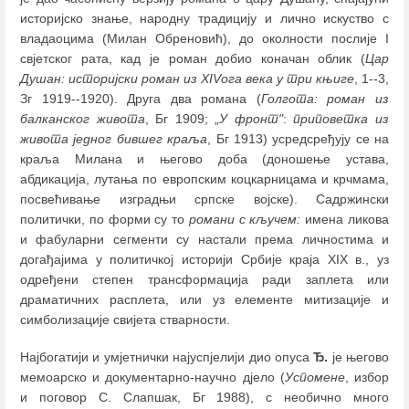
историјско знање, народну традицију и лично искуство с
владаоцима (Милан Обреновић), до околности послије I
свјетског рата, кад је роман добио коначан облик (
Цар
Душан: историјски роман из XIVога века у три књиге
, 1--3,
Зг 1919--1920). Друга два романа (
Голгота: роман из
балканског живота
, Бг 1909; „
У фронт"
:
приповетка из
живота једног бившег краља
, Бг 1913) усредсређују се на
краља Милана и његово доба (доношење устава,
абдикација, лутања по европским коцкарницама и крчмама,
посвећивање изградњи српске војске). Садржински
политички, по форми су то
романи с кључем:
имена ликова
и фабуларни сегменти су настали према личностима и
догађајима у политичкој историји Србије краја XIX в., уз
одређени степен трансформација ради заплета или
драматичних расплета, или уз елементе митизације и
симболизације свијета стварности.
Најбогатији и умјетнички најуспјелији дио опуса
Ђ.
је његово
мемоарско и документарно-научно дјело (
Успомене
, избор
и поговор С. Слапшак, Бг 1988), с необично много