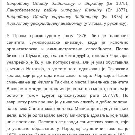
Билротову Општу патологију и терапију
(Бг 1875),
Ландсбергерову ратну хируршку технику
(Бг 1877),
Билротову Општу хируршку патологију
(Бг 1875) и
Хиртолову дескриптивну анатомију
(у 3 тома, у рукопису).
У Првом српско-турском рату 1876. био је начелник
санитета Јужноморавске дивизије, када је испољио
организаторске и административне способности. После
битке на Шуматовцу, главнокомандујући, генерал Черњајев
унапредио је
Ђ.
у чин потпуковника, али је указ обуставила
књегиња Наталија, а уместо тога одликован је Таковским
крстом, који је до тада имао само генерал Черњајев. Након
смењивања др Филипа Тајсића с места Начелника санитета
Врховне команде, постављен је на његово место, на којем је
остао и током Другог српско-турског рата 1877/78. По
завршетку рата прешао је у цивилну службу и добио положај
начелника Санитетског одељења Министарства унутрашњих
дела, што је одговарало месту министра здравља, које тада
није постојало. Посветио се изради санитетских закона, које
је успешно образлагао у Народној скупштини, тако да је