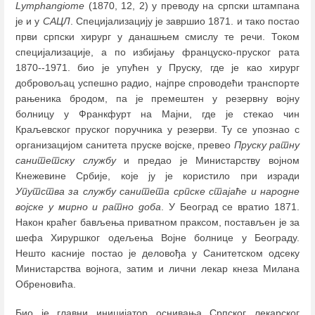
Lymphangiome
(1870, 12, 2) у преводу на српски штампана
је и у
САЦЛ
. Специјализацију је завршио 1871. и тако постао
први српски хирург у данашњем смислу те речи. Током
специјализације, а по избијању француско-пруског рата
1870--1971. био је упућен у Пруску, где је као хирург
добровољац успешно радио, најпре спроводећи транспорте
рањеника бродом, па је премештен у резервну војну
болницу у Франкфурт на Мајни, где је стекао чин
Краљевског пруског поручника у резерви. Ту се упознао с
организацијом санитета пруске војске, превео
Пруску ратну
санитетску службу
и предао је Министарству војном
Кнежевине Србије, које ју је користило при изради
Упутства за службу санитета српске стајаће и народне
војске у мирно и ратно доба
. У Београд се вратио 1871.
Након краћег бављења приватном праксом, постављен је за
шефа Хируршког одељења Војне болнице у Београду.
Нешто касније постао је деловођа у Санитетском одсеку
Министарства војнога, затим и лични лекар кнеза Милана
Обреновића.
Био је главни иницијатор оснивања Српског лекарског