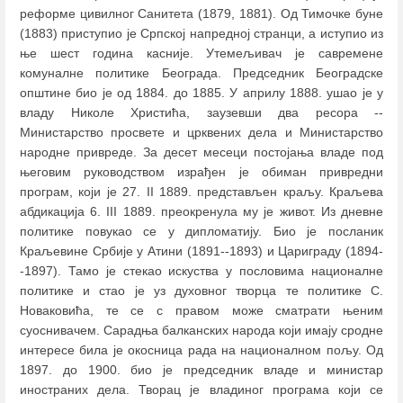
реформе цивилног Санитета (1879, 1881). Од Тимочке буне
(1883) приступио је Српској напредној странци, а иступио из
ње шест година касније. Утемељивач је савремене
комуналне политике Београда. Председник Београдске
општине био је од 1884. до 1885. У априлу 1888. ушао је у
владу Николе Христића, заузевши два ресора --
Министарство просвете и црквених дела и Министарство
народне привреде. За десет месеци постојања владе под
његовим руководством израђен је обиман привредни
програм, који је 27. II 1889. представљен краљу. Краљева
абдикација 6. III 1889. преокренула му је живот. Из дневне
политике повукао се у дипломатију. Био је посланик
Краљевине Србије у Атини (1891--1893) и Цариграду (1894-
-1897). Тамо је стекао искуства у пословима националне
политике и стао је уз духовног творца те политике С.
Новаковића, те се с правом може сматрати њеним
суоснивачем. Сарадња балканских народа који имају сродне
интересе била је окосница рада на националном пољу. Од
1897. до 1900. био је председник владе и министар
иностраних дела. Творац је владиног програма који се