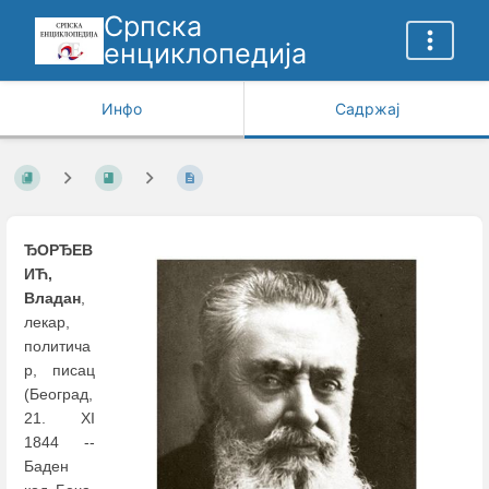
Српска
енциклопедија
Инфо
Садржај
ЂОРЂЕВ
ИЋ,
Владан
,
лекар,
политича
р, писац
(Беoград,
21. XI
1844 --
Баден