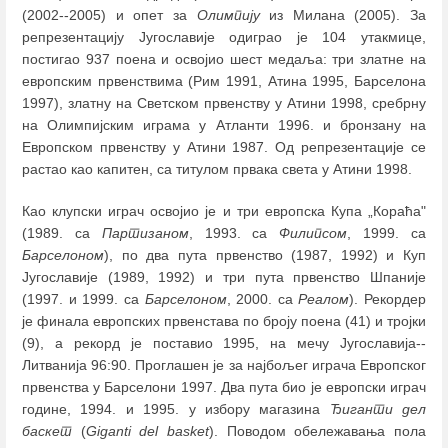
(2002--2005) и опет за
Олимпију
из Милана (2005). За
репрезентацију Југославије одиграо је 104 утакмице,
постигао 937 поена и освојио шест медаља: три златне на
европским првенствима (Рим 1991, Атина 1995, Барселона
1997), златну на Светском првенству у Атини 1998, сребрну
на Олимпијским играма у Атланти 1996. и бронзану на
Европском првенству у Атини 1987. Од репрезентације се
растао као капитен, са титулом првака света у Атини 1998.
Као клупски играч освојио је и три европска Купа „Кораћа"
(1989. са
Партизаном
, 1993. са
Филипсом
, 1999. са
Барселоном
), по два пута првенство (1987, 1992) и Куп
Југославије (1989, 1992) и три пута првенство Шпаније
(1997. и 1999. са
Барселоном
, 2000. са
Реалом
). Рекордер
је финала европских првенстава по броју поена (41) и тројки
(9), а рекорд је поставио 1995, на мечу Југославија--
Литванија 96:90. Проглашен је за најбољег играча Европског
првенства у Барселони 1997. Два пута био је европски играч
године, 1994. и 1995. у избору магазина
Ђиганти дел
баскет
(
Giganti del basket
). Поводом обележавања пола