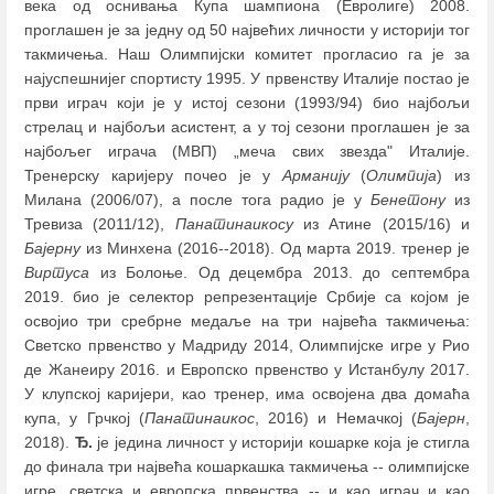
века од оснивања Купа шампиона (Евролиге) 2008.
проглашен је за једну од 50 највећих личности у историји тог
такмичења. Наш Олимпијски комитет прогласио га је за
најуспешнијег спортисту 1995. У првенству Италије постао је
први играч који је у истој сезони (1993/94) био најбољи
стрелац и најбољи асистент, а у тој сезони проглашен је за
најбољег играча (МВП) „меча свих звезда" Италије.
Тренерску каријеру почео је у
Арманију
(
Олимпија
) из
Милана (2006/07), а после тога радио је у
Бенетону
из
Тревиза (2011/12),
Панатинаикосу
из Атине (2015/16) и
Бајерну
из Минхена (2016--2018). Од марта 2019. тренер је
Виртуса
из Болоње. Од децембра 2013. до септембра
2019. био је селектор репрезентације Србије са којом је
освојио три сребрне медаље на три највећа такмичења:
Светско првенство у Мадриду 2014, Олимпијске игре у Рио
де Жанеиру 2016. и Европско првенство у Истанбулу 2017.
У клупској каријери, као тренер, има освојена два домаћа
купа, у Грчкој (
Панатинаикос
, 2016) и Немачкој (
Бајерн
,
2018).
Ђ.
је једина личност у историји кошарке која је стигла
до финала три највећа кошаркашка такмичења -- олимпијске
игре, светска и европска првенства -- и као играч и као