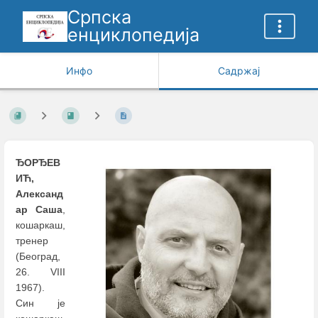
Српска
енциклопедија
Инфо
Садржај
ЂОРЂЕВ
ИЋ,
Александ
ар Саша
,
кошаркаш,
тренер
(Београд,
26. VIII
1967).
Син је