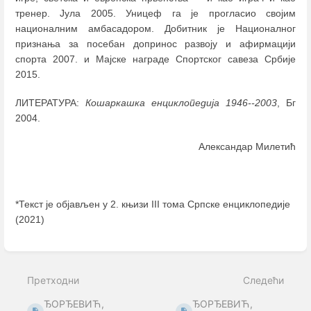
тренер. Јула 2005. Уницеф га је прогласио својим
националним амбасадором. Добитник је Националног
признања за посебан допринос развоју и афирмацији
спорта 2007. и Мајске награде Спортског савеза Србије
2015.
ЛИТЕРАТУРА:
Кошаркашка енциклопедија 1946--2003
, Бг
2004.
Александар Милетић
*Текст је објављен у 2. књизи III тома Српске енциклопедије
(2021)
Enter
section
select
Претходни
Следећи
mode
ЂОРЂЕВИЋ,
ЂОРЂЕВИЋ,