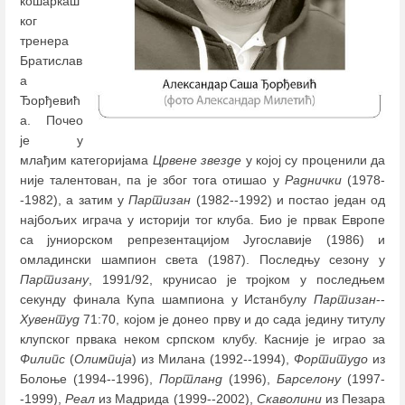
кошаркаш
ког
тренера
Братислав
а
Ђорђевић
а. Почео
је у
млађим категоријама
Црвене звезде
у којој су проценили да
није талентован, па је због тога отишао у
Раднички
(1978-
-1982), а затим у
Партизан
(1982--1992) и постао један од
најбољих играча у историји тог клуба. Био је првак Европе
са јуниорском репрезентацијом Југославије (1986) и
омладински шампион света (1987). Последњу сезону у
Партизану
, 1991/92, крунисао је тројком у последњем
секунду финала Купа шампиона у Истанбулу
Партизан
--
Хувентуд
71:70, којом је донео прву и до сада једину титулу
клупског првака неком српском клубу. Касније је играо за
Филипс
(
Олимпија
) из Милана (1992--1994),
Фортитудо
из
Болоње (1994--1996),
Портланд
(1996),
Барселону
(1997-
-1999),
Реал
из Мадрида (1999--2002),
Скаволини
из Пезара